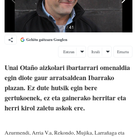
Gehitu gaitzazu Googlen
Entzun
Itzuli
Erraztu
Unai Otaño aizkolari ibartarrari omenaldia
egin diote gaur arratsaldean Ibarrako
plazan. Ez dute hutsik egin bere
gertukoenek, ez eta gainerako herritar eta
herri kirol zaletu askok ere.
Azurmendi, Arria V.a, Rekondo, Mujika, Larrañaga eta