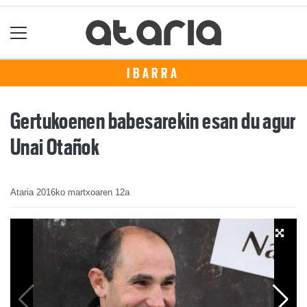
IBARRA
Gertukoenen babesarekin esan du agur
Unai Otañok
Ataria
2016ko martxoaren 12a