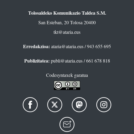
Tolosaldeko Komunikazio Taldea S.M.
San Esteban, 20 Tolosa 20400
tkt@ataria.eus
Erredakzioa:
ataria@ataria.eus
/ 943 655 695
Publizitatea:
publi@ataria.eus
/ 661 678 818
Codesyntaxek garatua