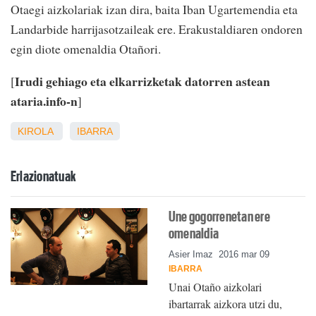
Otaegi aizkolariak izan dira, baita Iban Ugartemendia eta
Landarbide harrijasotzaileak ere. Erakustaldiaren ondoren
egin diote omenaldia Otañori.
Irudi gehiago eta elkarrizketak datorren astean
[
ataria.info-n
]
KIROLA
IBARRA
Erlazionatuak
Une gogorrenetan ere
omenaldia
Asier Imaz
2016 mar 09
IBARRA
Unai Otaño aizkolari
ibartarrak aizkora utzi du,