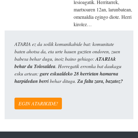
lesioagatik. Herritarrek,
martxoaren 12an, larunbatean,
omenaldia egingo diote. Herri
kirolez…
ATARIA ez da soilik komunikabide bat: komunitate
baten ahotsa da, eta urte hauen guztien ondoren, zuen
babesa behar dugu, inoiz baino gehiago:
ATARIAk
behar du Tolosaldea
. Horregatik erronka bat daukagu
esku artean:
gure eskualdeko 28 herrietan hamarna
harpidedun berri
behar ditugu.
Zu falta zara, bazatoz?
EGIN ATARIKIDE!