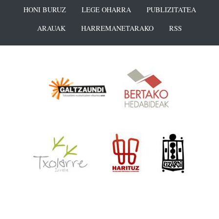
HONI BURUZ
LEGE OHARRA
PUBLIZITATEA
ARAUAK
HARREMANETARAKO
RSS