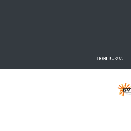
HONI BURUZ