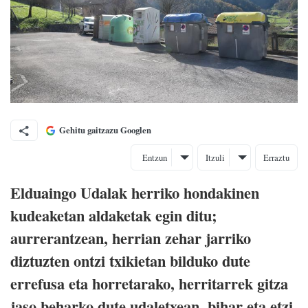
Gehitu gaitzazu Googlen
Entzun
Itzuli
Erraztu
Elduaingo Udalak herriko hondakinen
kudeaketan aldaketak egin ditu;
aurrerantzean, herrian zehar jarriko
diztuzten ontzi txikietan bilduko dute
errefusa eta horretarako, herritarrek gitza
jaso beharko dute udaletxean, bihar eta etzi