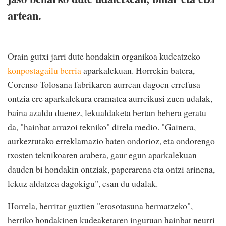
artean.
Orain gutxi jarri dute hondakin organikoa kudeatzeko
konpostagailu berria
aparkalekuan. Horrekin batera,
Corenso Tolosana fabrikaren aurrean dagoen errefusa
ontzia ere aparkalekura eramatea aurreikusi zuen udalak,
baina azaldu duenez, lekualdaketa bertan behera geratu
da, "hainbat arrazoi tekniko" direla medio. "Gainera,
aurkeztutako erreklamazio baten ondorioz, eta ondorengo
txosten teknikoaren arabera, gaur egun aparkalekuan
dauden bi hondakin ontziak, paperarena eta ontzi arinena,
lekuz aldatzea dagokigu", esan du udalak.
Horrela, herritar guztien "erosotasuna bermatzeko",
herriko hondakinen kudeaketaren inguruan hainbat neurri