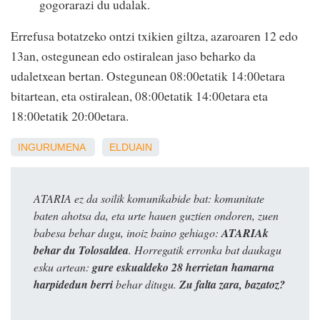
gogorarazi du udalak.
Errefusa botatzeko ontzi txikien giltza, azaroaren 12 edo
13an, ostegunean edo ostiralean jaso beharko da
udaletxean bertan. Ostegunean 08:00etatik 14:00etara
bitartean, eta ostiralean, 08:00etatik 14:00etara eta
18:00etatik 20:00etara.
INGURUMENA
ELDUAIN
ATARIA ez da soilik komunikabide bat: komunitate
baten ahotsa da, eta urte hauen guztien ondoren, zuen
babesa behar dugu, inoiz baino gehiago:
ATARIAk
behar du Tolosaldea
. Horregatik erronka bat daukagu
esku artean:
gure eskualdeko 28 herrietan hamarna
harpidedun berri
behar ditugu.
Zu falta zara, bazatoz?