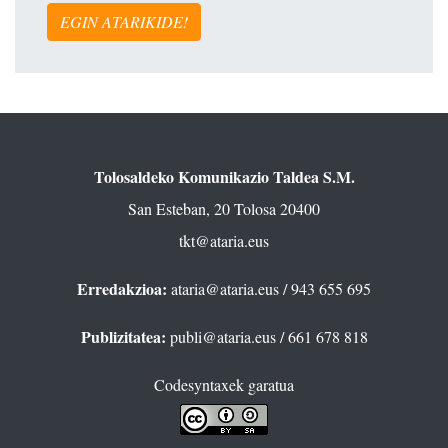
EGIN ATARIKIDE!
Tolosaldeko Komunikazio Taldea S.M.
San Esteban, 20 Tolosa 20400
tkt@ataria.eus
Erredakzioa:
ataria@ataria.eus
/ 943 655 695
Publizitatea:
publi@ataria.eus
/ 661 678 818
Codesyntaxek garatua