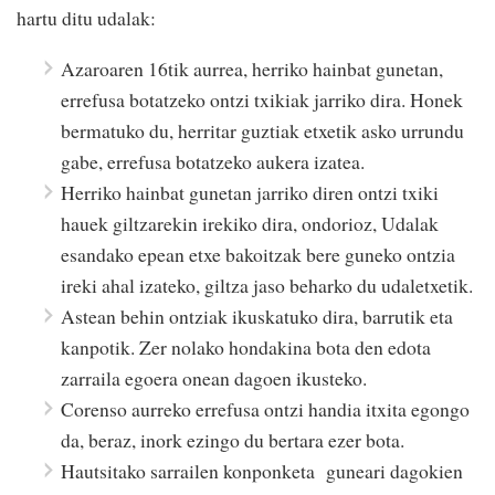
hartu ditu udalak:
Azaroaren 16tik aurrea, herriko hainbat gunetan,
errefusa botatzeko ontzi txikiak jarriko dira. Honek
bermatuko du, herritar guztiak etxetik asko urrundu
gabe, errefusa botatzeko aukera izatea.
Herriko hainbat gunetan jarriko diren ontzi txiki
hauek giltzarekin irekiko dira, ondorioz, Udalak
esandako epean etxe bakoitzak bere guneko ontzia
ireki ahal izateko, giltza jaso beharko du udaletxetik.
Astean behin ontziak ikuskatuko dira, barrutik eta
kanpotik. Zer nolako hondakina bota den edota
zarraila egoera onean dagoen ikusteko.
Corenso aurreko errefusa ontzi handia itxita egongo
da, beraz, inork ezingo du bertara ezer bota.
Hautsitako sarrailen konponketa guneari dagokien