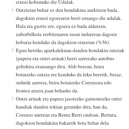
etxeei kobratuko die Udalak.
Ontzietan behar ez den hondakina aurkitzen bada,
dagokien etxeei egoeraren berri emango die udalak.
Hala eta guztiz ere, egoera ez bada aldatzen,
zaborbilketa zerbitzuaren tasan indarrean dagoen
hobaria kenduko da dagokion etxeetan (%56).
Egun herriko aparkalekuan dauden hondakin ontziak
(papera eta ontzi arinak) herri sarrerako autobus
geltokira eramango dira. Aldi berean, beira
botatzeko ontzia ere kenduko da leku beretik, beraz,
ordutik aurrera, beira botatzeko Corensora edo
frontoi atzera joan beharko da.
Ontzi arinak eta papera jasotzeko gainontzeko ontzi
handiak dauden tokian geratuko dira, hau da,
Corenso aurrean eta Benta Berri ondoan. Bertara,
dagokion hondakina bakarrik bota behar dela