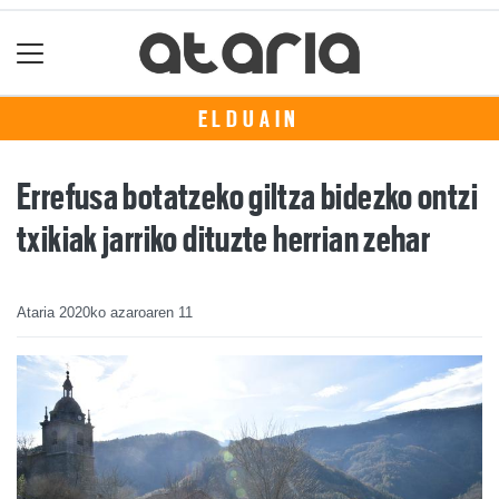
ELDUAIN
Errefusa botatzeko giltza bidezko ontzi
txikiak jarriko dituzte herrian zehar
Ataria
2020ko azaroaren 11