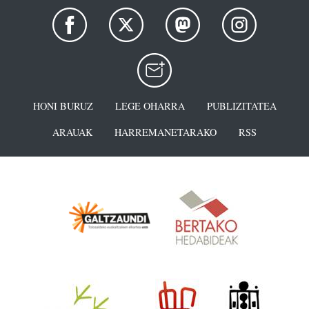
HONI BURUZ
LEGE OHARRA
PUBLIZITATEA
ARAUAK
HARREMANETARAKO
RSS