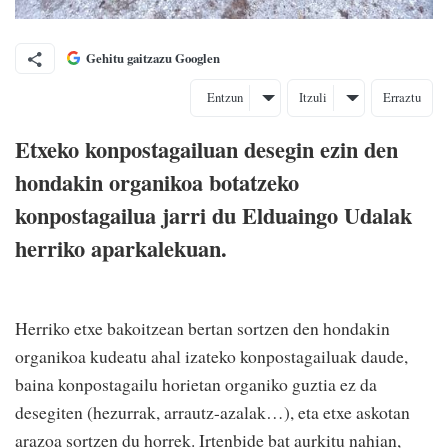
Gehitu gaitzazu Googlen
Entzun
Itzuli
Erraztu
Etxeko konpostagailuan desegin ezin den
hondakin organikoa botatzeko
konpostagailua jarri du Elduaingo Udalak
herriko aparkalekuan.
Herriko etxe bakoitzean bertan sortzen den hondakin
organikoa kudeatu ahal izateko konpostagailuak daude,
baina konpostagailu horietan organiko guztia ez da
desegiten (hezurrak, arrautz-azalak…), eta etxe askotan
arazoa sortzen du horrek. Irtenbide bat aurkitu nahian,