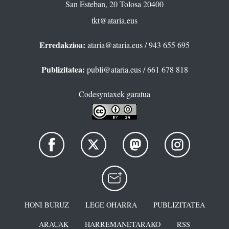
San Esteban, 20 Tolosa 20400
tkt@ataria.eus
Erredakzioa:
ataria@ataria.eus
/ 943 655 695
Publizitatea:
publi@ataria.eus
/ 661 678 818
Codesyntaxek garatua
HONI BURUZ
LEGE OHARRA
PUBLIZITATEA
ARAUAK
HARREMANETARAKO
RSS