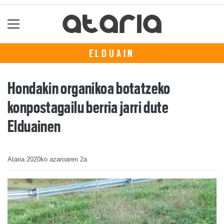
ELDUAIN
Hondakin organikoa botatzeko
konpostagailu berria jarri dute
Elduainen
Ataria
2020ko azaroaren 2a