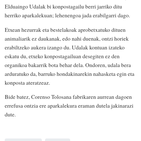
Elduaingo Udalak bi konpostagailu berri jarriko ditu
herriko aparkalekuan; lehenengoa jada erabilgarri dago.
Etxean hezurrak eta bestelakoak aprobetxatuko dituen
animaliarik ez daukanak, edo nahi duenak, ontzi horiek
erabiltzeko aukera izango du. Udalak kontuan izateko
eskatu du, etxeko konpostagailuan desegiten ez den
organikoa bakarrik bota behar dela. Ondoren, udala bera
arduratuko da, barruko hondakinarekin nahasketa egin eta
konposta ateratzeaz.
Bide batez, Corenso Tolosana fabrikaren aurrean dagoen
errefusa ontzia ere aparkalekura eraman dutela jakinarazi
dute.