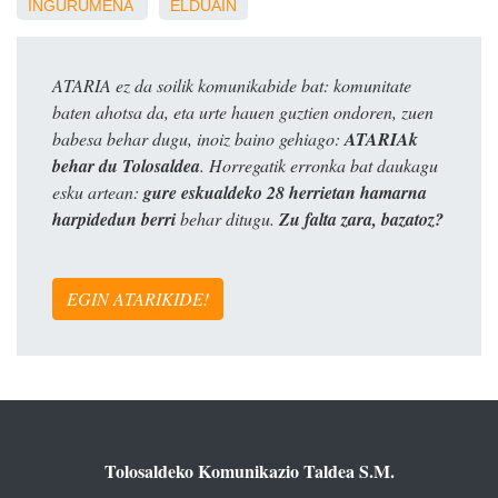
INGURUMENA
ELDUAIN
ATARIA ez da soilik komunikabide bat: komunitate
baten ahotsa da, eta urte hauen guztien ondoren, zuen
babesa behar dugu, inoiz baino gehiago:
ATARIAk
behar du Tolosaldea
. Horregatik erronka bat daukagu
esku artean:
gure eskualdeko 28 herrietan hamarna
harpidedun berri
behar ditugu.
Zu falta zara, bazatoz?
EGIN ATARIKIDE!
Tolosaldeko Komunikazio Taldea S.M.