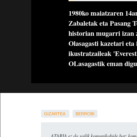
1980ko maiatzaren 14an
Zabaletak eta Pasang 
historian mugarri izan 
Olasagasti kazetari eta
ikustratzaileak 'Everest
OLasagastik eman digu 
GIZARTEA
BERROBI
ATARIA ez da soilik komunikabide bat: komun