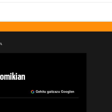
A
komikian
Gehitu gaitzazu Googlen