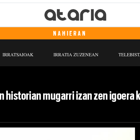
NAHIERAN
IRRATSAIOAK
IRRATIA ZUZENEAN
TELEBIST
 historian mugarri izan zen igoera 