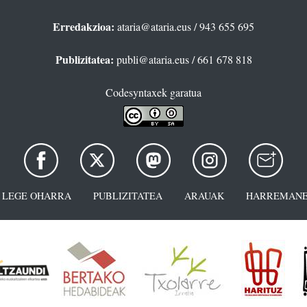
Erredakzioa:
ataria@ataria.eus
/ 943 655 695
Publizitatea:
publi@ataria.eus
/ 661 678 818
Codesyntaxek garatua
LEGE OHARRA
PUBLIZITATEA
ARAUAK
HARREMANE