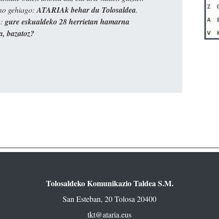
ino gehiago:
ATARIAk behar du Tolosaldea
.
n:
gure eskualdeko 28 herrietan hamarna
a, bazatoz?
Tolosaldeko Komunikazio Taldea S.M.
San Esteban, 20 Tolosa 20400
tkt@ataria.eus