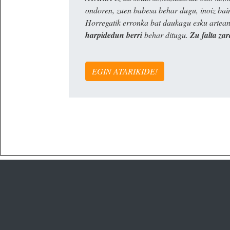
ondoren, zuen babesa behar dugu, inoiz ba
Horregatik erronka bat daukagu esku artea
harpidedun berri
behar ditugu.
Zu falta zar
EGIN ATARIKIDE!