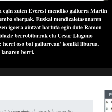
 egin zuten Everest mendiko gailurra Martin
Temba sherpak. Euskal mendizaletasunaren
zen igoera aintzat hartuta egin dute Ramon
 idazle berrobitarrak eta Cesar Llaguno
: herri oso bat gailurrean' komiki liburua.
lanaren berri.
itate baten ahotsa da, eta urte hauen guztien