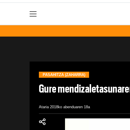
PASAHITZA (ZAHARRA)
Gure mendizaletasunaren
Ataria
2018ko abenduaren 18a