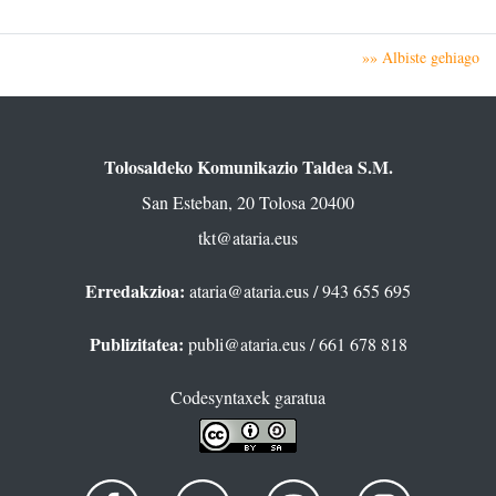
»» Albiste gehiago
Tolosaldeko Komunikazio Taldea S.M.
San Esteban, 20 Tolosa 20400
tkt@ataria.eus
Erredakzioa:
ataria@ataria.eus
/ 943 655 695
Publizitatea:
publi@ataria.eus
/ 661 678 818
Codesyntaxek garatua