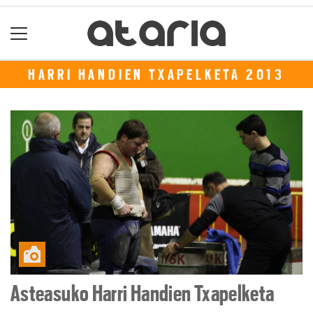
HARRI HANDIEN TXAPELKETA 2013
Asteasuko Harri Handien Txapelketa