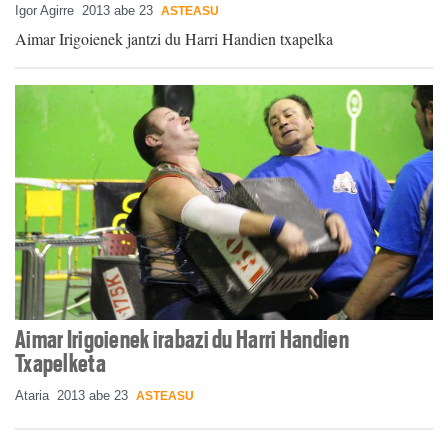
Igor Agirre
2013 abe 23
ASTEASU
Aimar Irigoienek jantzi du Harri Handien txapelka
Aimar Irigoienek irabazi du Harri Handien
Txapelketa
Ataria
2013 abe 23
ASTEASU