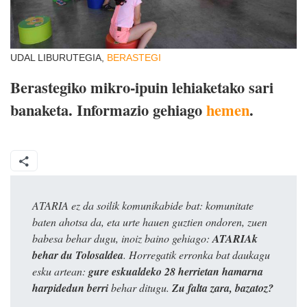
UDAL LIBURUTEGIA,
BERASTEGI
Berastegiko mikro-ipuin lehiaketako sari
banaketa. Informazio gehiago
hemen
.
ATARIA ez da soilik komunikabide bat: komunitate
baten ahotsa da, eta urte hauen guztien ondoren, zuen
babesa behar dugu, inoiz baino gehiago:
ATARIAk
behar du Tolosaldea
. Horregatik erronka bat daukagu
esku artean:
gure eskualdeko 28 herrietan hamarna
harpidedun berri
behar ditugu.
Zu falta zara, bazatoz?