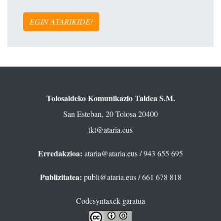
EGIN ATARIKIDE!
Tolosaldeko Komunikazio Taldea S.M.
San Esteban, 20 Tolosa 20400
tkt@ataria.eus
Erredakzioa:
ataria@ataria.eus
/ 943 655 695
Publizitatea:
publi@ataria.eus
/ 661 678 818
Codesyntaxek garatua