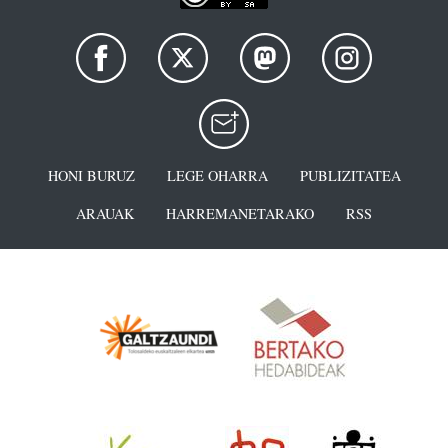
HONI BURUZ
LEGE OHARRA
PUBLIZITATEA
ARAUAK
HARREMANETARAKO
RSS