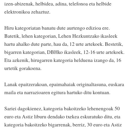
izen-abizenak, helbidea, adina, telefonoa eta helbide
elektronikoa zehaztuz.
Hiru kategoriatan banatu dute aurtengo edizioa ere.
Batetik, lehen kategorian, Lehen Hezkuntzako ikasleek
hartu ahalko dute parte, hau da, 12 urte artekoek. Bestetik,
bigarren kategorian, DBHko ikasleek, 12-16 urte artekoek.
Eta azkenik, hirugarren kategoria helduena izango da, 16
urtetik gorakoena.
Lanak epaitzerakoan, epaimahaiak originaltasuna, euskara
maila eta narrazioaren egitura hartuko ditu kontuan.
Sariei dagokienez, kategoria bakoitzeko lehenengoak 50
euro eta Astiz liburu dendako txekea eskuratuko ditu, eta
kategoria bakoitzeko bigarrenak, berriz, 30 euro eta Astiz