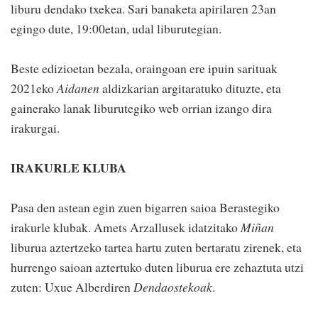
liburu dendako txekea. Sari banaketa apirilaren 23an
egingo dute, 19:00etan, udal liburutegian.
Beste edizioetan bezala, oraingoan ere ipuin sarituak
2021eko
Aidanen
aldizkarian argitaratuko dituzte, eta
gainerako lanak liburutegiko web orrian izango dira
irakurgai.
IRAKURLE KLUBA
Pasa den astean egin zuen bigarren saioa Berastegiko
irakurle klubak. Amets Arzallusek idatzitako
Miñan
liburua aztertzeko tartea hartu zuten bertaratu zirenek, eta
hurrengo saioan aztertuko duten liburua ere zehaztuta utzi
zuten: Uxue Alberdiren
Dendaostekoak
.