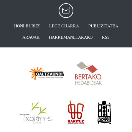
HONI BURUZ
LEGE OHARRA
PUBLIZITATEA
ARAUAK
HARREMANETARAKO
RSS