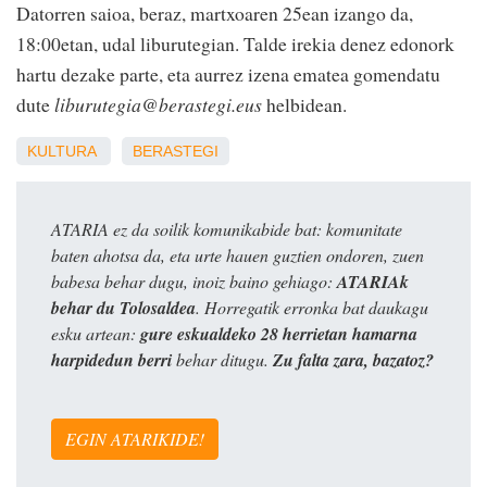
Datorren saioa, beraz, martxoaren 25ean izango da,
18:00etan, udal liburutegian. Talde irekia denez edonork
hartu dezake parte, eta aurrez izena ematea gomendatu
dute
liburutegia@berastegi.eus
helbidean.
KULTURA
BERASTEGI
ATARIA ez da soilik komunikabide bat: komunitate
baten ahotsa da, eta urte hauen guztien ondoren, zuen
babesa behar dugu, inoiz baino gehiago:
ATARIAk
behar du Tolosaldea
. Horregatik erronka bat daukagu
esku artean:
gure eskualdeko 28 herrietan hamarna
harpidedun berri
behar ditugu.
Zu falta zara, bazatoz?
EGIN ATARIKIDE!