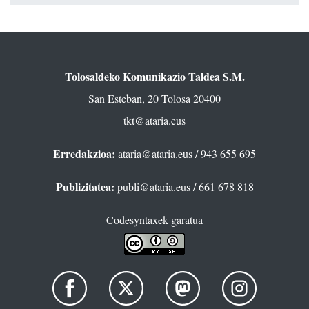
Tolosaldeko Komunikazio Taldea S.M.
San Esteban, 20 Tolosa 20400
tkt@ataria.eus
Erredakzioa:
ataria@ataria.eus
/ 943 655 695
Publizitatea:
publi@ataria.eus
/ 661 678 818
Codesyntaxek garatua