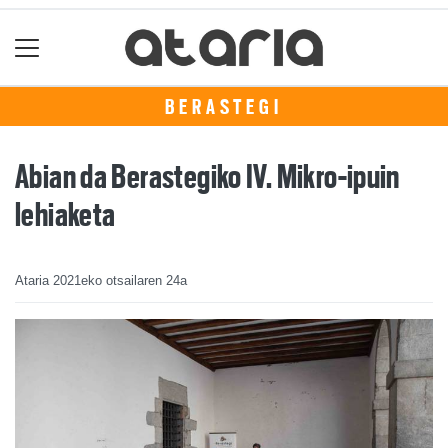
BERASTEGI
Abian da Berastegiko IV. Mikro-ipuin
lehiaketa
Ataria
2021eko otsailaren 24a