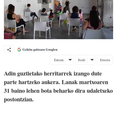
Gehitu gaitzazu Googlen
Entzun
Itzuli
Erraztu
Adin guztietako herritarrek izango dute
parte hartzeko aukera. Lanak martxoaren
31 baino lehen bota beharko dira udaletxeko
postontzian.