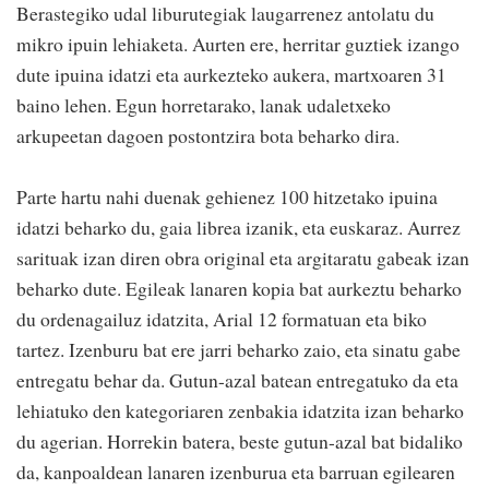
Berastegiko udal liburutegiak laugarrenez antolatu du
mikro ipuin lehiaketa. Aurten ere, herritar guztiek izango
dute ipuina idatzi eta aurkezteko aukera, martxoaren 31
baino lehen. Egun horretarako, lanak udaletxeko
arkupeetan dagoen postontzira bota beharko dira.
Parte hartu nahi duenak gehienez 100 hitzetako ipuina
idatzi beharko du, gaia librea izanik, eta euskaraz. Aurrez
sarituak izan diren obra original eta argitaratu gabeak izan
beharko dute. Egileak lanaren kopia bat aurkeztu beharko
du ordenagailuz idatzita, Arial 12 formatuan eta biko
tartez. Izenburu bat ere jarri beharko zaio, eta sinatu gabe
entregatu behar da. Gutun-azal batean entregatuko da eta
lehiatuko den kategoriaren zenbakia idatzita izan beharko
du agerian. Horrekin batera, beste gutun-azal bat bidaliko
da, kanpoaldean lanaren izenburua eta barruan egilearen