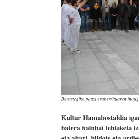
Berastegiko plaza eraberrituaren inaugu
Kultur Hamabostaldia iga
batera hainbat lehiaketa i
eta ahari, bildots eta ardi