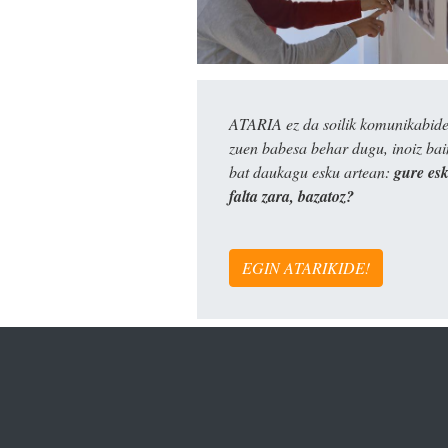
ATARIA ez da soilik komunikabide 
zuen babesa behar dugu, inoiz ba
bat daukagu esku artean:
gure es
falta zara, bazatoz?
EGIN ATARIKIDE!