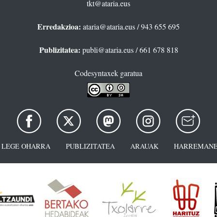
tkt@ataria.eus
Erredakzioa:
ataria@ataria.eus
/ 943 655 695
Publizitatea:
publi@ataria.eus
/ 661 678 818
Codesyntaxek garatua
LEGE OHARRA
PUBLIZITATEA
ARAUAK
HARREMANE