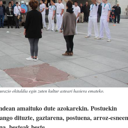
razio ekitaldia egin zuten kultur asteari hasiera emateko.
ndean amaituko dute azokarekin. Postuekin
zango dituzte, gaztarena, postuena, arroz-esnee
ena, besteak beste.