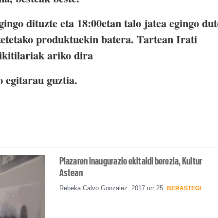
ingo dituzte eta 18:00etan talo jatea egingo du
ketetako produktuekin batera. Tartean Irati
kitilariak ariko dira
 egitarau guztia.
Plazaren inaugurazio ekitaldi berezia, Kultur
Astean
Rebeka Calvo Gonzalez
2017 urr 25
BERASTEGI