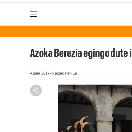
Azoka Berezia egingo dute 
Ataria
2017ko azaroaren 1a