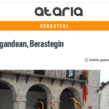
BERASTEGI
igandean, Berastegin
Gehitu gaitz