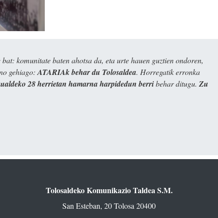
bat: komunitate baten ahotsa da, eta urte hauen guztien ondoren,
ino gehiago:
ATARIAk behar du Tolosaldea
. Horregatik erronka
kualdeko 28 herrietan hamarna harpidedun berri
behar ditugu.
Zu
Tolosaldeko Komunikazio Taldea S.M.
San Esteban, 20 Tolosa 20400