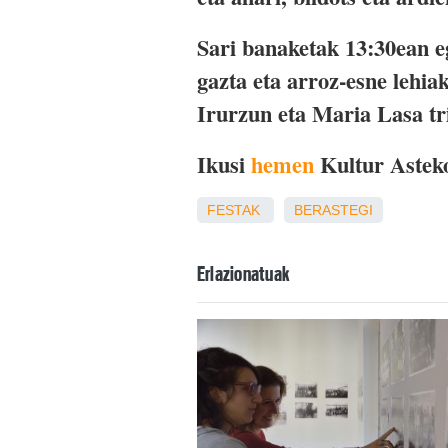
Sari banaketak 13:30ean eg
gazta eta arroz-esne lehia
Irurzun eta Maria Lasa tri
Ikusi
hemen
Kultur Asteko
FESTAK
BERASTEGI
Erlazionatuak