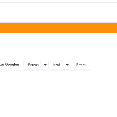
azu Googlen
Entzun
Itzuli
Erraztu