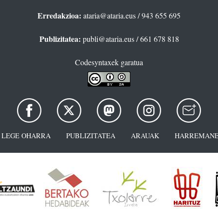
Erredakzioa:
ataria@ataria.eus
/ 943 655 695
Publizitatea:
publi@ataria.eus
/ 661 678 818
Codesyntaxek garatua
LEGE OHARRA
PUBLIZITATEA
ARAUAK
HARREMANE