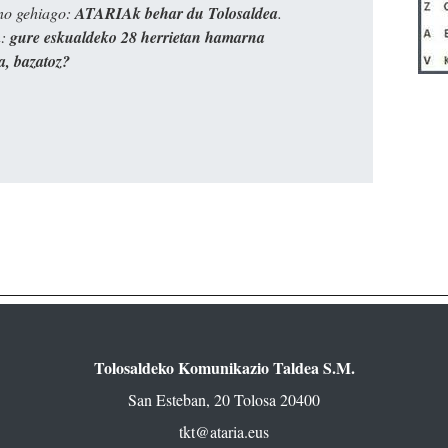
ino gehiago:
ATARIAk behar du Tolosaldea
.
n:
gure eskualdeko 28 herrietan hamarna
a, bazatoz?
Tolosaldeko Komunikazio Taldea S.M.
San Esteban, 20 Tolosa 20400
tkt@ataria.eus