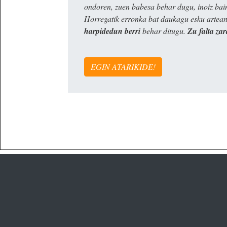
ondoren, zuen babesa behar dugu, inoiz ba
Horregatik erronka bat daukagu esku artea
harpidedun berri
behar ditugu.
Zu falta zar
EGIN ATARIKIDE!