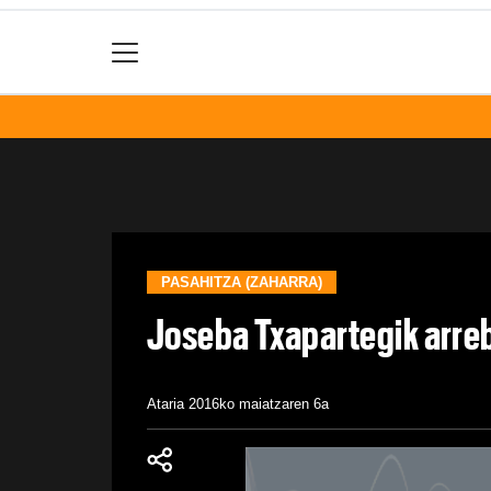
PASAHITZA (ZAHARRA)
Joseba Txapartegik arreb
Ataria
2016ko maiatzaren 6a