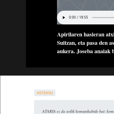
Apirilaren hasieran atx
Suitzan, eta pasa den a
aukera. Joseba anaiak b
ASTEASU
ATARIA ez da soilik komunikabide bat: komun