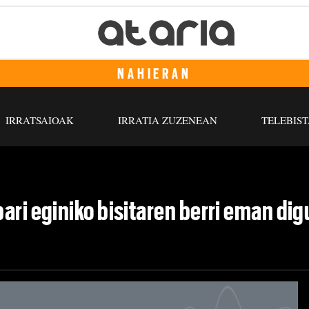
NAHIERAN
IRRATSAIOAK
IRRATIA ZUZENEAN
TELEBIST
ari eginiko bisitaren berri eman dig