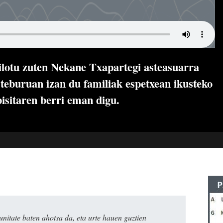
ilotu zuten Nekane Txapartegi asteasuarra
steburuan izan du familiak espetxean ikusteko
isitaren berri eman digu.
itate baten ahotsa da, eta urte hauen guztien