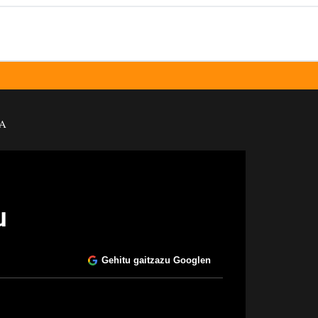
A
u
Gehitu gaitzazu Googlen