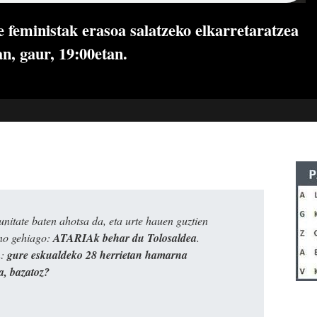
 feministak erasoa salatzeko elkarretaratzea
n, gaur, 19:00etan.
itate baten ahotsa da, eta urte hauen guztien
ino gehiago:
ATARIAk behar du Tolosaldea
.
n:
gure eskualdeko 28 herrietan hamarna
a, bazatoz?