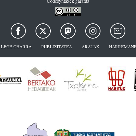
Codesyntaxek garatua
LEGE OHARRA
PUBLIZITATEA
ARAUAK
HARREMANE