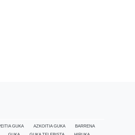
EITIA GUKA
AZKOITIA GUKA
BARRENA
GUKA
GUKA TELEBISTA
HIRUKA