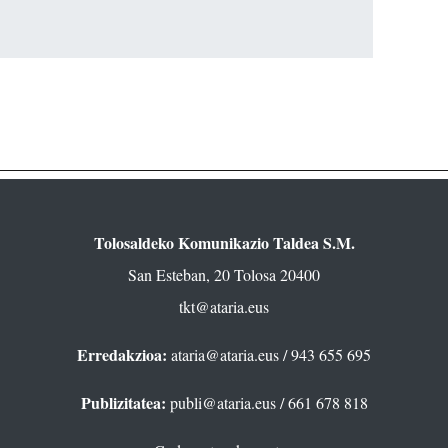
Tolosaldeko Komunikazio Taldea S.M.
San Esteban, 20 Tolosa 20400
tkt@ataria.eus
Erredakzioa:
ataria@ataria.eus
/ 943 655 695
Publizitatea:
publi@ataria.eus
/ 661 678 818