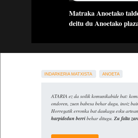
Matraka Anoetako talde
deitu du Anoetako plaza
INDARKERIA MATXISTA
ANOETA
ATARIA ez da soilik komunikabide bat: komun
ondoren, zuen babesa behar dugu, inoiz ba
Horregatik erronka bat daukagu esku artea
harpidedun berri
behar ditugu.
Zu falta zar