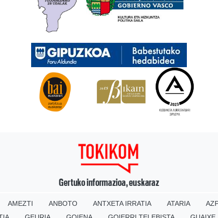
Gertuko informazioa, euskaraz
AMEZTI
ANBOTO
ANTXETA IRRATIA
ATARIA
AZP
TIA
GEURIA
GOIENA
GOIERRI TELEBISTA
GUAIXE