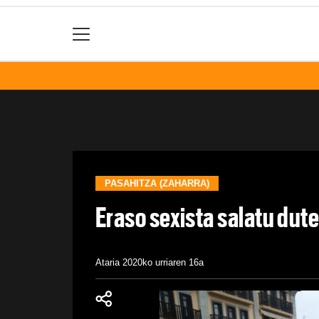
PASAHITZA (ZAHARRA)
Eraso sexista salatu dut
Ataria
2020ko urriaren 16a