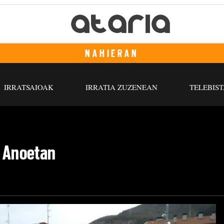
NAHIERAN
IRRATSAIOAK
IRRATIA ZUZENEAN
TELEBIST
e Anoetan