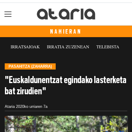
NAHIERAN
IRRATSAIOAK
IRRATIA ZUZENEAN
TELEBISTA
PASAHITZA (ZAHARRA)
"Euskaldunentzat egindako lasterketa
bat zirudien"
Ataria
2020ko urriaren 7a