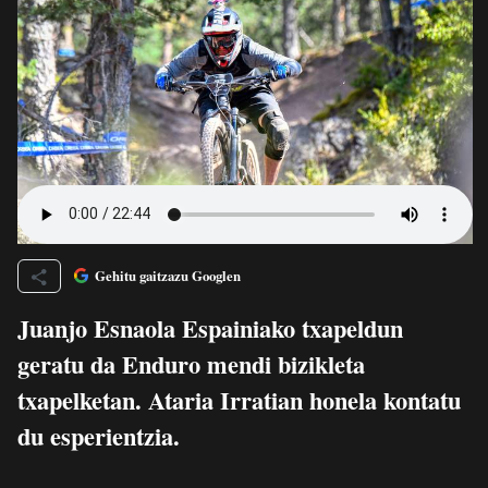
Gehitu gaitzazu Googlen
Juanjo Esnaola Espainiako txapeldun
geratu da Enduro mendi bizikleta
txapelketan. Ataria Irratian honela kontatu
du esperientzia.