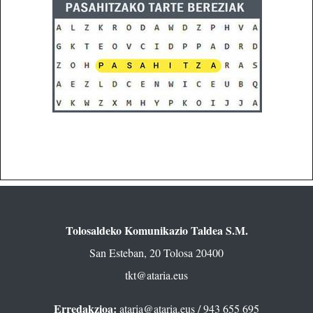
Tolosaldeko Komunikazio Taldea S.M.
San Esteban, 20 Tolosa 20400
tkt@ataria.eus
Erredakzioa:
ataria@ataria.eus
/ 943 655 695