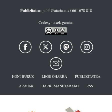
Publizitatea:
publi@ataria.eus
/ 661 678 818
Codesyntaxek garatua
HONI BURUZ
LEGE OHARRA
PUBLIZITATEA
ARAUAK
HARREMANETARAKO
RSS