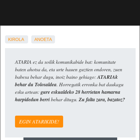
KIROLA
ANOETA
ATARIA ez da soilik komunikabide bat: komunitate
baten ahotsa da, eta urte hauen guztien ondoren, zuen
babesa behar dugu, inoiz baino gehiago:
ATARIAk
behar du Tolosaldea
. Horregatik erronka bat daukagu
esku artean:
gure eskualdeko 28 herrietan hamarna
harpidedun berri
behar ditugu.
Zu falta zara, bazatoz?
EGIN ATARIKIDE!