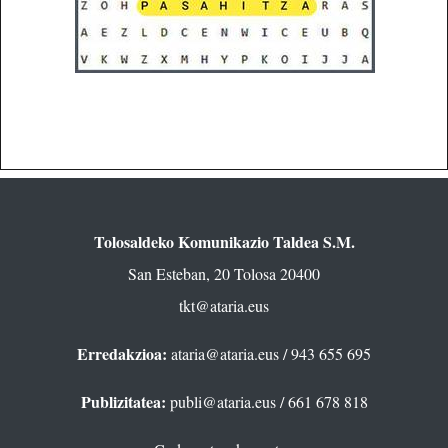
Tolosaldeko Komunikazio Taldea S.M.
San Esteban, 20 Tolosa 20400
tkt@ataria.eus
Erredakzioa:
ataria@ataria.eus
/ 943 655 695
Publizitatea:
publi@ataria.eus
/ 661 678 818