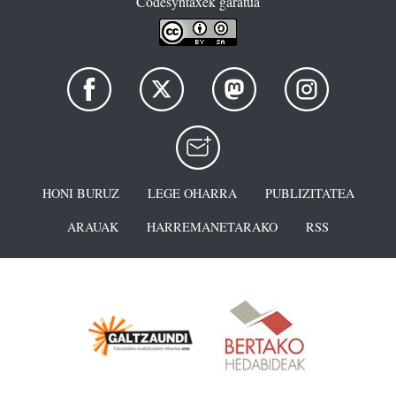
Codesyntaxek garatua
HONI BURUZ
LEGE OHARRA
PUBLIZITATEA
ARAUAK
HARREMANETARAKO
RSS