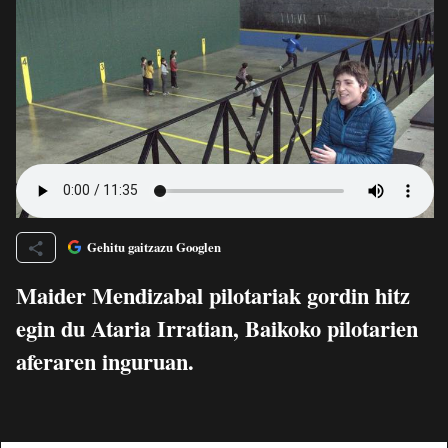
Gehitu gaitzazu Googlen
Maider Mendizabal pilotariak gordin hitz
egin du Ataria Irratian, Baikoko pilotarien
aferaren inguruan.