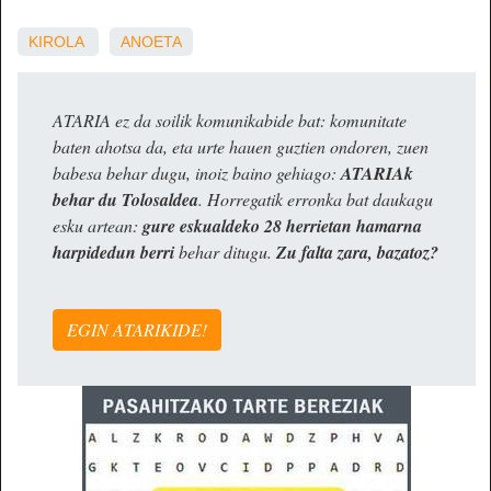
KIROLA
ANOETA
ATARIA ez da soilik komunikabide bat: komunitate
baten ahotsa da, eta urte hauen guztien ondoren, zuen
babesa behar dugu, inoiz baino gehiago:
ATARIAk
behar du Tolosaldea
. Horregatik erronka bat daukagu
esku artean:
gure eskualdeko 28 herrietan hamarna
harpidedun berri
behar ditugu.
Zu falta zara, bazatoz?
EGIN ATARIKIDE!