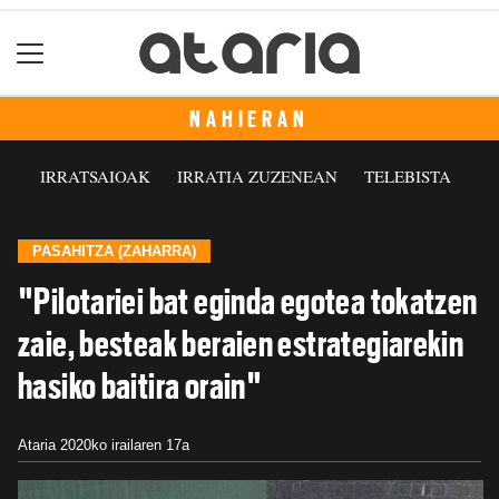
NAHIERAN
IRRATSAIOAK
IRRATIA ZUZENEAN
TELEBISTA
PASAHITZA (ZAHARRA)
"Pilotariei bat eginda egotea tokatzen
zaie, besteak beraien estrategiarekin
hasiko baitira orain"
Ataria
2020ko irailaren 17a