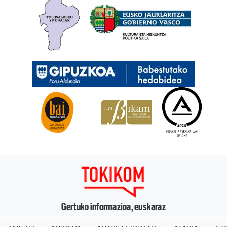
Gertuko informazioa, euskaraz