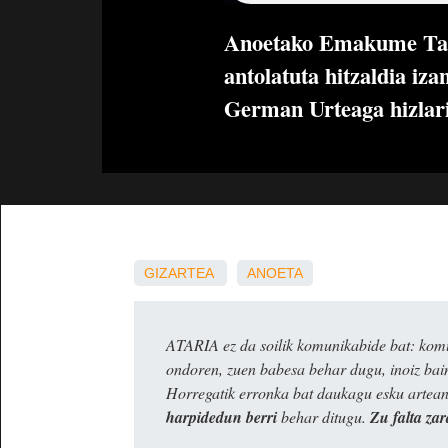
Anoetako Emakume Tald
antolatuta hitzaldia iz
German Urteaga hizlari
GIZARTEA
ANOETA
ATARIA ez da soilik komunikabide bat: komun
ondoren, zuen babesa behar dugu, inoiz ba
Horregatik erronka bat daukagu esku artea
harpidedun berri
behar ditugu.
Zu falta zar