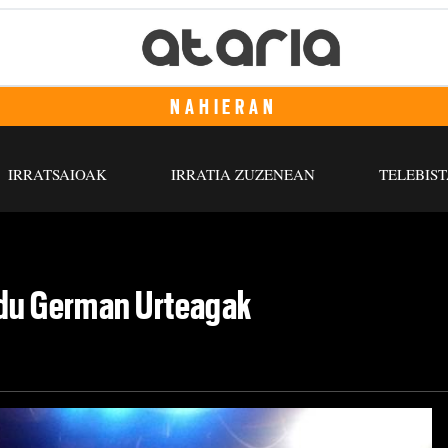
NAHIERAN
IRRATSAIOAK
IRRATIA ZUZENEAN
TELEBIST
 du German Urteagak