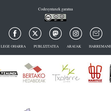
Codesyntaxek garatua
LEGE OHARRA
PUBLIZITATEA
ARAUAK
HARREMANE