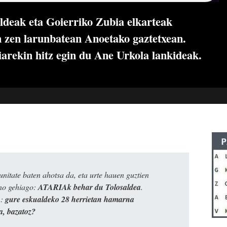
eak eta Goierriko Zubia elkarteak
an zen larunbatean Anoetako gaztetxean.
arekin hitz egin du Ane Urkola lankideak.
itate baten ahotsa da, eta urte hauen guztien
ino gehiago:
ATARIAk behar du Tolosaldea
.
n:
gure eskualdeko 28 herrietan hamarna
a, bazatoz?