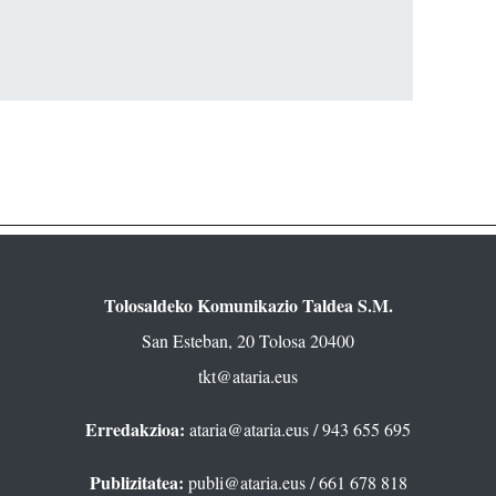
Tolosaldeko Komunikazio Taldea S.M.
San Esteban, 20 Tolosa 20400
tkt@ataria.eus
Erredakzioa:
ataria@ataria.eus
/ 943 655 695
Publizitatea:
publi@ataria.eus
/ 661 678 818