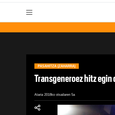
PASAHITZA (ZAHARRA)
Transgeneroez hitz egin
Ataria
2018ko otsailaren 5a