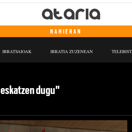
NAHIERAN
IRRATSAIOAK
IRRATIA ZUZENEAN
TELEBIST
a eskatzen dugu"