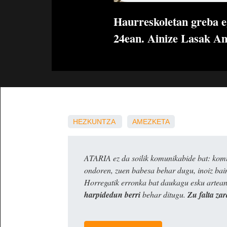
Haurreskoletan greba eg
24ean. Ainize Lasak Am
HEZKUNTZA
AMEZKETA
ATARIA ez da soilik komunikabide bat: komun
ondoren, zuen babesa behar dugu, inoiz ba
Horregatik erronka bat daukagu esku artea
harpidedun berri
behar ditugu.
Zu falta zar