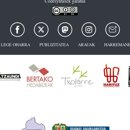
Codesyntaxek garatua
LEGE OHARRA
PUBLIZITATEA
ARAUAK
HARREMANE