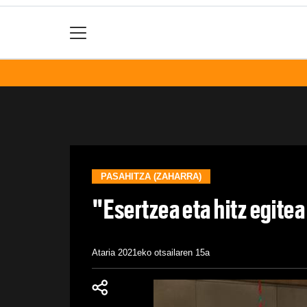
PASAHITZA (ZAHARRA)
"Esertzea eta hitz egite
Ataria
2021eko otsailaren 15a