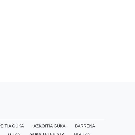
EITIA GUKA
AZKOITIA GUKA
BARRENA
GUKA
GUKA TELEBISTA
HIRUKA