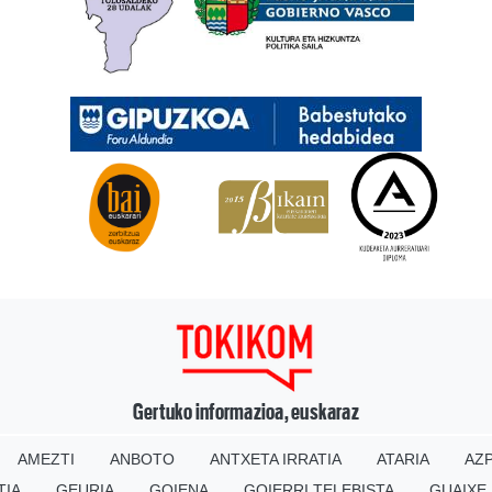
Gertuko informazioa, euskaraz
AMEZTI
ANBOTO
ANTXETA IRRATIA
ATARIA
AZP
TIA
GEURIA
GOIENA
GOIERRI TELEBISTA
GUAIXE