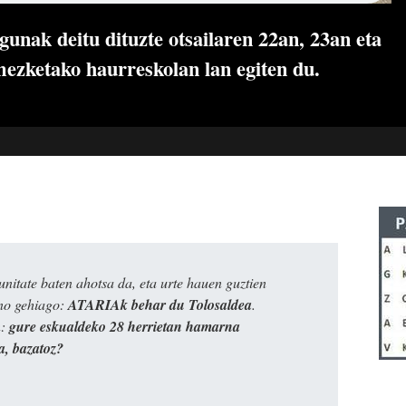
unak deitu dituzte otsailaren 22an, 23an eta
ezketako haurreskolan lan egiten du.
itate baten ahotsa da, eta urte hauen guztien
ino gehiago:
ATARIAk behar du Tolosaldea
.
n:
gure eskualdeko 28 herrietan hamarna
a, bazatoz?