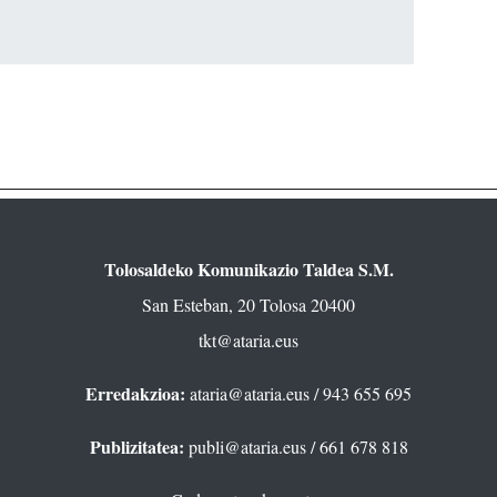
Tolosaldeko Komunikazio Taldea S.M.
San Esteban, 20 Tolosa 20400
tkt@ataria.eus
Erredakzioa:
ataria@ataria.eus
/ 943 655 695
Publizitatea:
publi@ataria.eus
/ 661 678 818