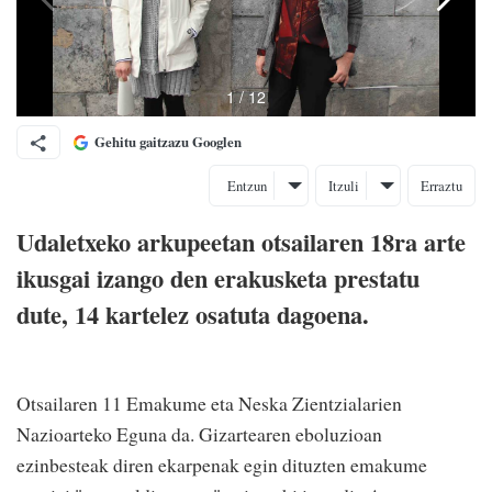
Gehitu gaitzazu Googlen
Entzun
Itzuli
Erraztu
Udaletxeko arkupeetan otsailaren 18ra arte
ikusgai izango den erakusketa prestatu
dute, 14 kartelez osatuta dagoena.
Otsailaren 11 Emakume eta Neska Zientzialarien
Nazioarteko Eguna da. Gizartearen eboluzioan
ezinbesteak diren ekarpenak egin dituzten emakume