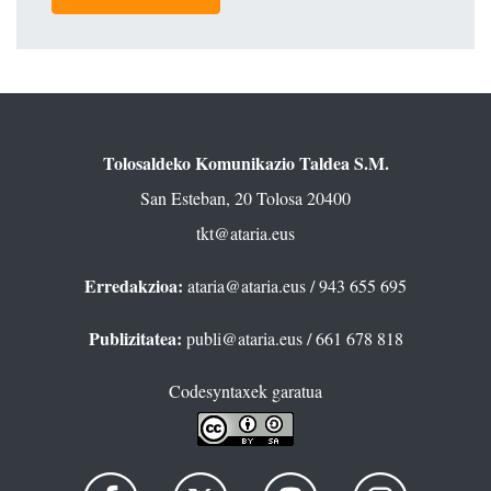
Tolosaldeko Komunikazio Taldea S.M.
San Esteban, 20 Tolosa 20400
tkt@ataria.eus
Erredakzioa:
ataria@ataria.eus
/ 943 655 695
Publizitatea:
publi@ataria.eus
/ 661 678 818
Codesyntaxek garatua