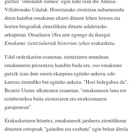
guztiei "omenaldi xumea" egin nahi izan die Amasa-
Villabonako Udalak. Horretarako zientzian nabarmendu
diren hainbat emakume ekarri dituzte lehen lerrora eta
horien biografiak zintzilikatu dituzte udaletxeko
arkupetan. Otsailaren 18ra arte egongo da ikusgai
Emakume zientzialariak historian zehar
erakusketa.
Udal ordezkarien esanetan, zientziaren munduan
emakumeen presentzia handitu bada ere, oso emakume
gutxik izan dute euren ekarpena egiteko aukera, edo
karrera zientifiko bat egiteko aukera. "Hori bidegabea da",
Beatriz Unzue alkatearen esanetan, "emakumeen lana ere
ezinbestekoa baita zientziaren eta etorkizunaren
garapenean".
Erakusketaren bitartez, emakumeek jarduera zientifikoan
dituzten oztopoak "gainditu eta ezabatu" egin behar direla