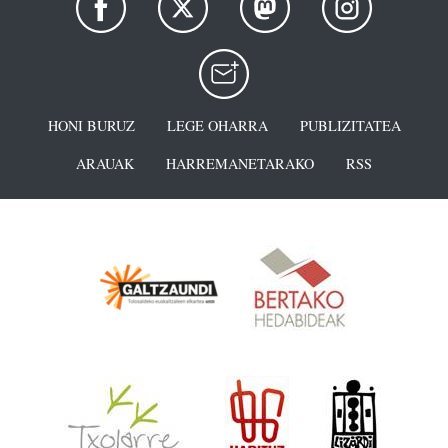
HONI BURUZ
LEGE OHARRA
PUBLIZITATEA
ARAUAK
HARREMANETARAKO
RSS