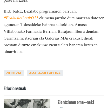
Bide batez, Bizilabe programaren barruan,
#ErakusleihoakO11
ekimena jarriko dute martxan datozen
egunotan Tolosaldeko hainbat saltokitan. Amasa-
Villabonako Farmazia Berrian, Basajaun liburu dendan,
Garintza mertzerian eta Galerias MJn erakusleihoak
prestatu dituzte emakume zientzialari banaren bizitzan
oinarrituta.
ZIENTZIA
AMASA-VILLABONA
Erlazionatuak
Zientziaren ema--nak!