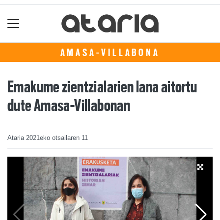
AMASA-VILLABONA
Emakume zientzialarien lana aitortu
dute Amasa-Villabonan
Ataria
2021eko otsailaren 11