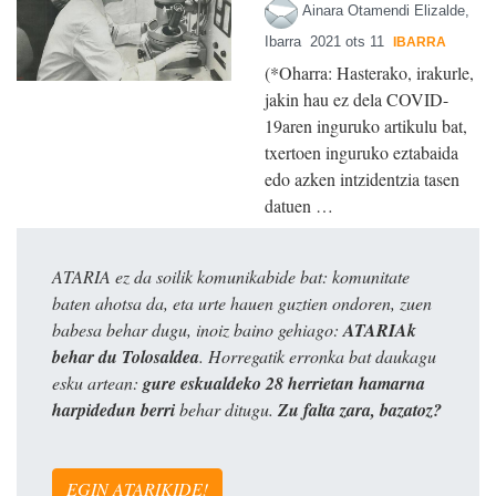
Ainara Otamendi Elizalde,
Ibarra
2021 ots 11
IBARRA
(*Oharra: Hasterako, irakurle,
jakin hau ez dela COVID-
19aren inguruko artikulu bat,
txertoen inguruko eztabaida
edo azken intzidentzia tasen
datuen …
ATARIA ez da soilik komunikabide bat: komunitate
baten ahotsa da, eta urte hauen guztien ondoren, zuen
babesa behar dugu, inoiz baino gehiago:
ATARIAk
behar du Tolosaldea
. Horregatik erronka bat daukagu
esku artean:
gure eskualdeko 28 herrietan hamarna
harpidedun berri
behar ditugu.
Zu falta zara, bazatoz?
EGIN ATARIKIDE!