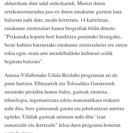
aldarrikatu dute udal ordezkariek. Merezi duten
errekonozimendua jaso ez duten emakume guztien lana
baloratu nahi dute, modu horretara. 14 karteletan,
emakume zientzialari hauen biografiak bildu dituzte.
"Pixkanaka kopuru hori handitzea gustatuko litzaiguke,
beste kultura batzuetako emakume zientzialariei ere euren
tokia egin, orain arte mendebaldeko kulturari soilik
begiratu baitzaio".
Amasa-Villabonako Udala Bizilabe programan ari da
parte hartzen. Elhuyarrek eta Tolosaldea Garatzenek
sustatuko proiektu honen bidez, gazteak zientzia,
teknologia, ingeniaritzara edota matematikara erakarri
nahi dira, bere gaitasunak garatu eta jabekuntzan aurrera
egiteko. Udalak gazteak animatu nahi ditu "izan
asmatzaile eta ikertzaile" leloa duen programa honetan
parte hartzera.