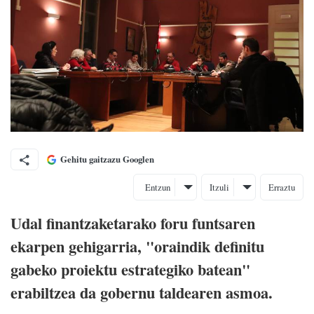
Gehitu gaitzazu Googlen
Entzun
Itzuli
Erraztu
Udal finantzaketarako foru funtsaren
ekarpen gehigarria, "oraindik definitu
gabeko proiektu estrategiko batean"
erabiltzea da gobernu taldearen asmoa.