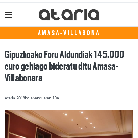
AMASA-VILLABONA
Gipuzkoako Foru Aldundiak 145.000
euro gehiago bideratu ditu Amasa-
Villabonara
Ataria
2018ko abenduaren 10a