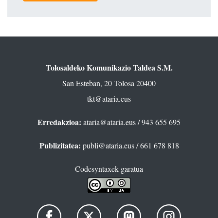
Tolosaldeko Komunikazio Taldea S.M.
San Esteban, 20 Tolosa 20400
tkt@ataria.eus
Erredakzioa:
ataria@ataria.eus
/ 943 655 695
Publizitatea:
publi@ataria.eus
/ 661 678 818
Codesyntaxek garatua