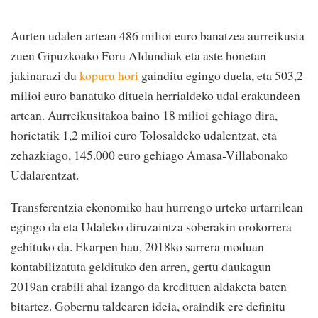
Aurten udalen artean 486 milioi euro banatzea aurreikusia
zuen Gipuzkoako Foru Aldundiak eta aste honetan
jakinarazi du
kopuru hori
gainditu egingo duela, eta 503,2
milioi euro banatuko dituela herrialdeko udal erakundeen
artean. Aurreikusitakoa baino 18 milioi gehiago dira,
horietatik 1,2 milioi euro Tolosaldeko udalentzat, eta
zehazkiago, 145.000 euro gehiago Amasa-Villabonako
Udalarentzat.
Transferentzia ekonomiko hau hurrengo urteko urtarrilean
egingo da eta Udaleko diruzaintza soberakin orokorrera
gehituko da. Ekarpen hau, 2018ko sarrera moduan
kontabilizatuta geldituko den arren, gertu daukagun
2019an erabili ahal izango da kredituen aldaketa baten
bitartez. Gobernu taldearen ideia, oraindik ere definitu