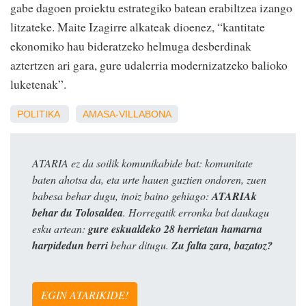
gabe dagoen proiektu estrategiko batean erabiltzea izango
litzateke. Maite Izagirre alkateak dioenez, “kantitate
ekonomiko hau bideratzeko helmuga desberdinak
aztertzen ari gara, gure udalerria modernizatzeko balioko
luketenak”.
POLITIKA
AMASA-VILLABONA
ATARIA ez da soilik komunikabide bat: komunitate
baten ahotsa da, eta urte hauen guztien ondoren, zuen
babesa behar dugu, inoiz baino gehiago:
ATARIAk
behar du Tolosaldea
. Horregatik erronka bat daukagu
esku artean:
gure eskualdeko 28 herrietan hamarna
harpidedun berri
behar ditugu.
Zu falta zara, bazatoz?
EGIN ATARIKIDE!