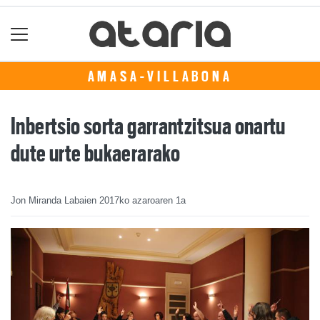
AMASA-VILLABONA
Inbertsio sorta garrantzitsua onartu
dute urte bukaerarako
Jon Miranda Labaien
2017ko azaroaren 1a