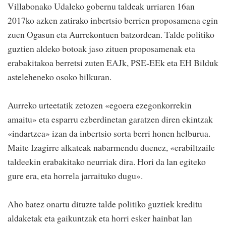
Villabonako Udaleko gobernu taldeak urriaren 16an
2017ko azken zatirako inbertsio berrien proposamena egin
zuen Ogasun eta Aurrekontuen batzordean. Talde politiko
guztien aldeko botoak jaso zituen proposamenak eta
erabakitakoa berretsi zuten EAJk, PSE-EEk eta EH Bilduk
asteleheneko osoko bilkuran.
Aurreko urteetatik zetozen «egoera ezegonkorrekin
amaitu» eta esparru ezberdinetan garatzen diren ekintzak
«indartzea» izan da inbertsio sorta berri honen helburua.
Maite Izagirre alkateak nabarmendu duenez, «erabiltzaile
taldeekin erabakitako neurriak dira. Hori da lan egiteko
gure era, eta horrela jarraituko dugu».
Aho batez onartu dituzte talde politiko guztiek kreditu
aldaketak eta gaikuntzak eta horri esker hainbat lan