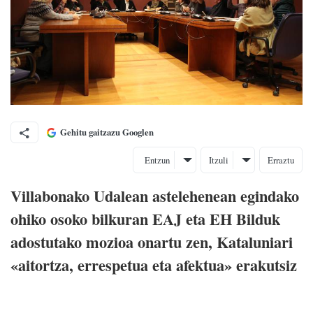
Gehitu gaitzazu Googlen
Entzun
Itzuli
Erraztu
Villabonako Udalean astelehenean egindako
ohiko osoko bilkuran EAJ eta EH Bilduk
adostutako mozioa onartu zen, Kataluniari
«aitortza, errespetua eta afektua» erakutsiz