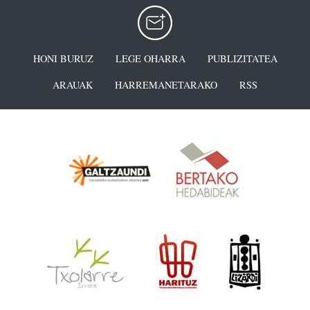
HONI BURUZ
LEGE OHARRA
PUBLIZITATEA
ARAUAK
HARREMANETARAKO
RSS