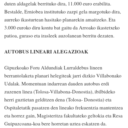
duten aldagelak berrituko dira, 11.000 euro erabilita.
Bestalde, Erniobea institutuko zazpi gela margotuko dira,
aurreko ikasturtean hasitako planarekin amaitzeko. Eta
3.000 euroko diru kontu bat gaitu da Arroako ikastetxeko
patioa, guraso eta irasleek auzolanean berritu dezaten.
AUTOBUS LINEARI ALEGAZIOAK
Gipuzkoako Foru Aldundiak Lurraldebus lineen
berrantolaketa planari helegiteak jarri dizkio Villabonako
Udalak. Momentuan indarrean dauden autobus erdi
zuzenen linea (Tolosa-Villabona-Donostia), ibilbideko
herri guztietan gelditzen dena (Tolosa- Donostia) eta
Ospitaletatik pasatzen den lineako frekuentzia mantentzea
eta horrez gain, Magisteritza fakultateko geltokia eta Resa
Guipuzcoana-koa bere horretan uztea eskatzen da.