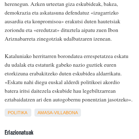
herenegun. Azken urteetan giza eskubideak, bakea,
demokrazia eta askatasuna defendatuz «izugarrizko
ausardia eta konpromisoa» erakutsi duten hautetsiak
zoriondu eta «eredutzat» dituztela aipatu zuen Ibon
Ariznabarreta zinegotziak udalbatzaren izenean.
Kataluniako herritarren borondatea errespetatzea eskatu
du udalak eta estaturik gabeko nazio guztiek euren
etorkizuna erabakitzeko duten eskubidea aldarrikatu.
«Eskatu nahi diegu euskal alderdi politikoei akordio
batera iritsi daitezela eskubide hau legebiltzarrean
eztabaidatzen ari den autogobernu ponentzian jasotzeko».
POLITIKA
AMASA-VILLABONA
Erlazionatuak