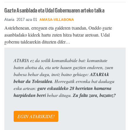
Gazte Asanblada eta Udal Gobernuaren arteko talka
Ataria
2017 aza 01
AMASA-VILLABONA
Astelehenean, erreguen eta galderen txandan, Onddo gazte
asanbladako kideek hartu zuten hitza batzar aretoan. Udal
gobernu taldearekin dituzten difer…
ATARIA ez da soilik komunikabide bat: komunitate
baten ahotsa da, eta urte hauen guztien ondoren, zuen
babesa behar dugu, inoiz baino gehiago:
ATARIAk
behar du Tolosaldea
. Horregatik erronka bat daukagu
esku artean:
gure eskualdeko 28 herrietan hamarna
harpidedun berri
behar ditugu.
Zu falta zara, bazatoz?
EGIN ATARIKIDE!