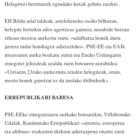
Helegiteei herritarrek egindako kexak gehitu zaizkie.
EH Bildu udal taldeak, asteleheneko osoko bilkuran,
helegite horiekin ados agertzeaz gainera, norabide berean
zihoan mozioa aurkeztu zuen, «udalbatza honek duen
jarrera indar handiagoz adierazteko». PSE-EE eta EAJk
mozioaren aurka bozkatu zuten eta Eneko Urdangarin
zinegotzi jeltzaleak azaldu zuen botoaren norabidea:
«Urriaren 23rako aurkeztuta zeuden helegiteak, orain,
mozio honek guretzat ez du inolako ibilbiderik».
ERREPUBLIKARI BABESA
PSE-EEko zinegotziaren aurkako botoarekin, Villabonako
Udalak, Kataluniako Errepublikari «aitortza, errespetua
eta afektua» erakusten dizkion adierazpena onartu zuen