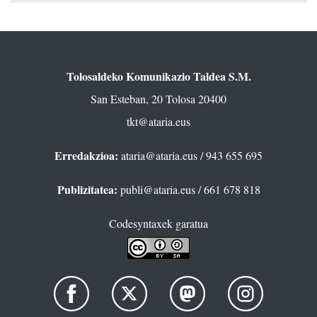
Tolosaldeko Komunikazio Taldea S.M.
San Esteban, 20 Tolosa 20400
tkt@ataria.eus
Erredakzioa:
ataria@ataria.eus
/ 943 655 695
Publizitatea:
publi@ataria.eus
/ 661 678 818
Codesyntaxek garatua