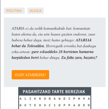
POLITIKA
ALKIZA
ATARIA ez da soilik komunikabide bat: komunitate
baten ahotsa da, eta urte hauen guztien ondoren, zuen
babesa behar dugu, inoiz baino gehiago:
ATARIAk
behar du Tolosaldea
. Horregatik erronka bat daukagu
esku artean:
gure eskualdeko 28 herrietan hamarna
harpidedun berri
behar ditugu.
Zu falta zara, bazatoz?
EGIN ATARIKIDE!