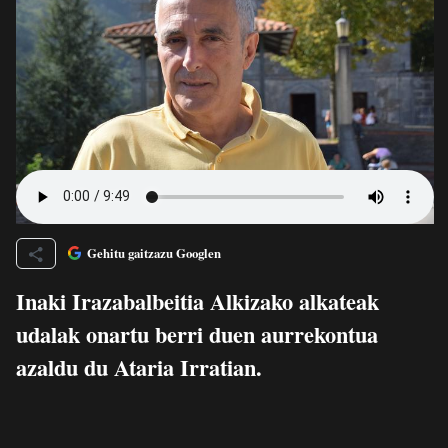
Gehitu gaitzazu Googlen
Inaki Irazabalbeitia Alkizako alkateak
udalak onartu berri duen aurrekontua
azaldu du Ataria Irratian.