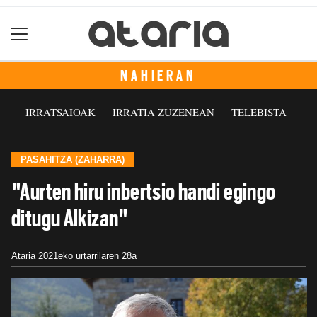
NAHIERAN
IRRATSAIOAK
IRRATIA ZUZENEAN
TELEBISTA
PASAHITZA (ZAHARRA)
"Aurten hiru inbertsio handi egingo
ditugu Alkizan"
Ataria
2021eko urtarrilaren 28a