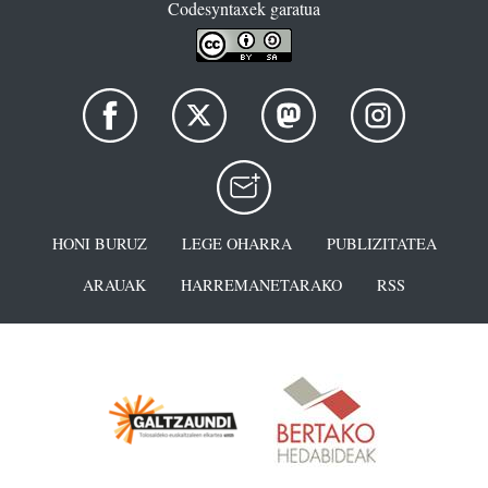
Codesyntaxek garatua
HONI BURUZ
LEGE OHARRA
PUBLIZITATEA
ARAUAK
HARREMANETARAKO
RSS