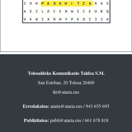
Tolosaldeko Komunikazio Taldea S.M.
San Esteban, 20 Tolosa 20400
tkt@ataria.eus
Erredakzioa:
ataria@ataria.eus
/ 943 655 695
Publizitatea:
publi@ataria.eus
/ 661 678 818