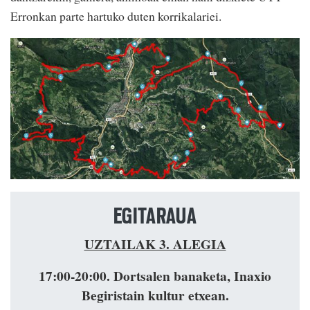
Erronkan parte hartuko duten korrikalariei.
EGITARAUA
UZTAILAK 3. ALEGIA
17:00-20:00.
Dortsalen banaketa, Inaxio
Begiristain kultur etxean.