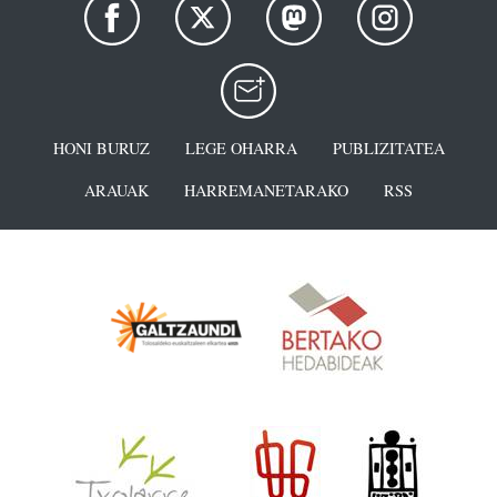
HONI BURUZ
LEGE OHARRA
PUBLIZITATEA
ARAUAK
HARREMANETARAKO
RSS