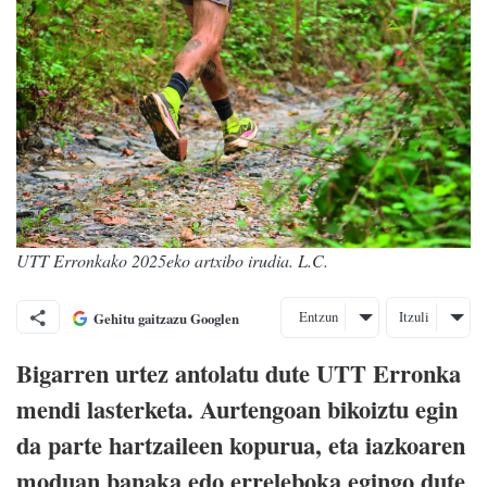
UTT Erronkako 2025eko artxibo irudia. L.C.
Entzun
Itzuli
Gehitu gaitzazu Googlen
Bigarren urtez antolatu dute UTT Erronka
mendi lasterketa. Aurtengoan bikoiztu egin
da parte hartzaileen kopurua, eta iazkoaren
moduan banaka edo erreleboka egingo dute