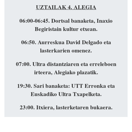
UZTAILAK 4. ALEGIA
06:00-06:45.
Dortsal banaketa, Inaxio
Begiristain kultur etxean.
06:50.
Aurreskua David Delgado eta
lasterkarien omenez.
07:00.
Ultra distantziaren eta erreleboen
irteera, Alegiako plazatik.
19:30.
Sari banaketa: UTT Erronka eta
Euskadiko Ultra Txapelketa.
23:00.
Itxiera, lasterketaren bukaera.