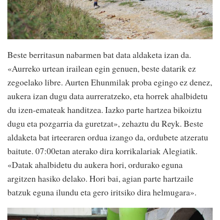
Beste berritasun nabarmen bat data aldaketa izan da.
«Aurreko urtean irailean egin genuen, beste datarik ez
zegoelako libre. Aurten Ehunmilak proba egingo ez denez,
aukera izan dugu data aurreratzeko, eta horrek ahalbidetu
du izen-emateak handitzea. Iazko parte hartzea bikoiztu
dugu eta pozgarria da guretzat», zehaztu du Reyk. Beste
aldaketa bat irteeraren ordua izango da, ordubete atzeratu
baitute. 07:00etan aterako dira korrikalariak Alegiatik.
«Datak ahalbidetu du aukera hori, ordurako eguna
argitzen hasiko delako. Hori bai, agian parte hartzaile
batzuk eguna ilundu eta gero iritsiko dira helmugara».