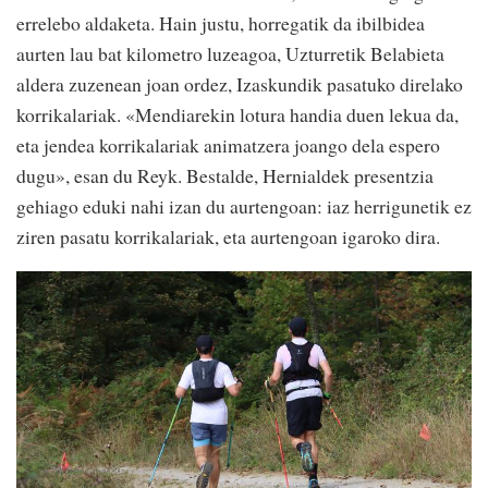
errelebo aldaketa. Hain justu, horregatik da ibilbidea
aurten lau bat kilometro luzeagoa, Uzturretik Belabieta
aldera zuzenean joan ordez, Izaskundik pasatuko direlako
korrikalariak. «Mendiarekin lotura handia duen lekua da,
eta jendea korrikalariak animatzera joango dela espero
dugu», esan du Reyk. Bestalde, Hernialdek presentzia
gehiago eduki nahi izan du aurtengoan: iaz herrigunetik ez
ziren pasatu korrikalariak, eta aurtengoan igaroko dira.