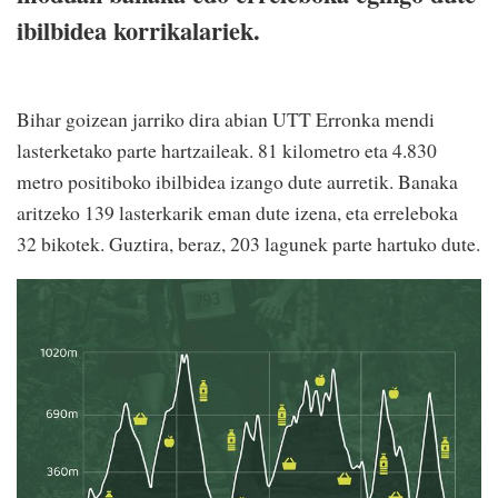
ibilbidea korrikalariek.
Bihar goizean jarriko dira abian UTT Erronka mendi
lasterketako parte hartzaileak. 81 kilometro eta 4.830
metro positiboko ibilbidea izango dute aurretik. Banaka
aritzeko 139 lasterkarik eman dute izena, eta erreleboka
32 bikotek. Guztira, beraz, 203 lagunek parte hartuko dute.