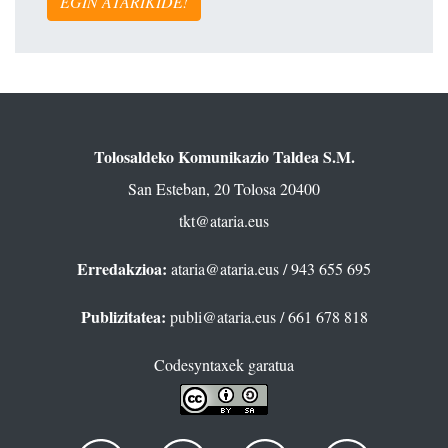
EGIN ATARIKIDE!
Tolosaldeko Komunikazio Taldea S.M.
San Esteban, 20 Tolosa 20400
tkt@ataria.eus
Erredakzioa:
ataria@ataria.eus
/ 943 655 695
Publizitatea:
publi@ataria.eus
/ 661 678 818
Codesyntaxek garatua