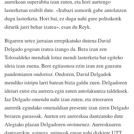
aurrekoan superabita izan zuten, eta hori aurtengo
lasterketan erabili dute. «Irabazi asmorik gabe antolatzen
dugu lasterketa. Hori bai, ez dugu nahi gure poltsikotik
dirurik jarri behar izatea», esan du Reyk.
Bigarren urtez jarraian errepikatuko dutena David
Delgado gogoan izatea izango da. Bera izan zen
Tolosaldeko mendiak lotuz mendi lasterketa bat egiteko
ideia izan zuena. Bere egitasmoa ezin izan zen gauzatu
pandemiaren ondorioz. Ondoren, David Delgadok
mendiko istripu larri batean bizia galdu zuen. Delgadoren
ideiari eutsi eta aurrera egin zuten antolakuntza taldekoek.
Iaz Delgado omendu nahi izan zuten, eta irteeraren
aurretik egindako omenaldian presente izan ziren Delgado
beraren gurasoak. Aurten ere aurreskua dantzatuko dute
Alegiako plazan Delgadoren oroimenez. Aurreskuaren
dantzarekin, gainera, animoak eman nahi dizkiete UTT