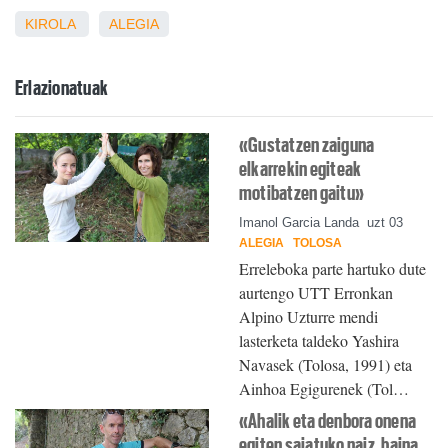
KIROLA
ALEGIA
Erlazionatuak
«Gustatzen zaiguna
elkarrekin egiteak
motibatzen gaitu»
Imanol Garcia Landa
uzt 03
ALEGIA
TOLOSA
Erreleboka parte hartuko dute
aurtengo UTT Erronkan
Alpino Uzturre mendi
lasterketa taldeko Yashira
Navasek (Tolosa, 1991) eta
Ainhoa Egigurenek (Tol…
«Ahalik eta denbora onena
egiten saiatuko naiz, baina