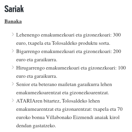
Sariak
Banaka
Lehenengo emakumezkoari eta gizonezkoari: 300
euro, txapela eta Tolosaldeko produktu sorta.
Bigarrengo emakumezkoari eta gizonezkoari: 200
euro eta garaikurra.
Hirugarrengo emakumezkoari eta gizonezkoari: 100
euro eta garaikurra.
Senior eta beterano mailetan garaikurra lehen
emakumezkoarentzat eta gizonezkoarentzat.
ATARIAren bitartez, Tolosaldeko lehen
emakumearentzat eta gizonarentzat: txapela eta 70
euroko bonua Villabonako Eizmendi anaiak kirol
dendan gastatzeko.