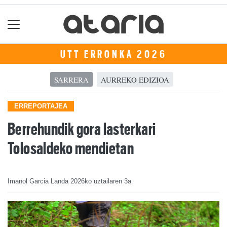
UTT ERRONKA 2026
SARRERA
AURREKO EDIZIOA
ERREPORTAJEA
Berrehundik gora lasterkari
Tolosaldeko mendietan
Imanol Garcia Landa
2026ko uztailaren 3a