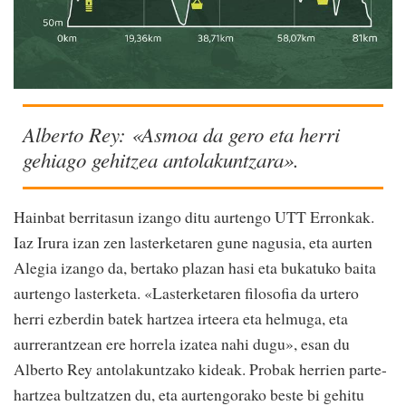
Alberto Rey: «Asmoa da gero eta herri
gehiago gehitzea antolakuntzara».
Hainbat berritasun izango ditu aurtengo UTT Erronkak.
Iaz Irura izan zen lasterketaren gune nagusia, eta aurten
Alegia izango da, bertako plazan hasi eta bukatuko baita
aurtengo lasterketa. «Lasterketaren filosofia da urtero
herri ezberdin batek hartzea irteera eta helmuga, eta
aurrerantzean ere horrela izatea nahi dugu», esan du
Alberto Rey antolakuntzako kideak. Probak herrien parte-
hartzea bultzatzen du, eta aurtengorako beste bi gehitu