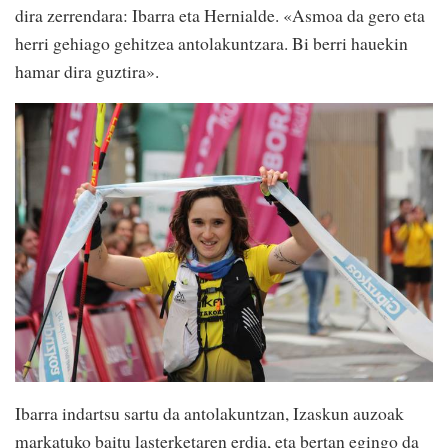
dira zerrendara: Ibarra eta Hernialde. «Asmoa da gero eta
herri gehiago gehitzea antolakuntzara. Bi berri hauekin
hamar dira guztira».
Ibarra indartsu sartu da antolakuntzan, Izaskun auzoak
markatuko baitu lasterketaren erdia, eta bertan egingo da