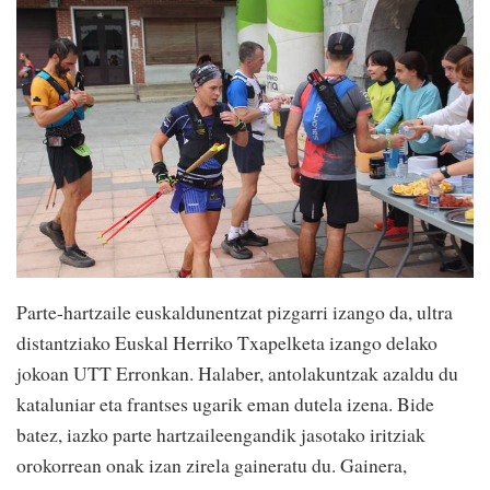
Parte-hartzaile euskaldunentzat pizgarri izango da, ultra
distantziako Euskal Herriko Txapelketa izango delako
jokoan UTT Erronkan. Halaber, antolakuntzak azaldu du
kataluniar eta frantses ugarik eman dutela izena. Bide
batez, iazko parte hartzaileengandik jasotako iritziak
orokorrean onak izan zirela gaineratu du. Gainera,