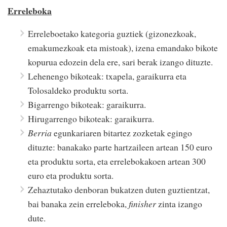
Erreleboka
Erreleboetako kategoria guztiek (gizonezkoak,
emakumezkoak eta mistoak), izena emandako bikote
kopurua edozein dela ere, sari berak izango dituzte.
Lehenengo bikoteak: txapela, garaikurra eta
Tolosaldeko produktu sorta.
Bigarrengo bikoteak: garaikurra.
Hirugarrengo bikoteak: garaikurra.
Berria
egunkariaren bitartez zozketak egingo
dituzte: banakako parte hartzaileen artean 150 euro
eta produktu sorta, eta errelebokakoen artean 300
euro eta produktu sorta.
Zehaztutako denboran bukatzen duten guztientzat,
bai banaka zein erreleboka,
finisher
zinta izango
dute.