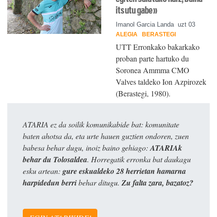
itsutu gabe»
Imanol Garcia Landa
uzt 03
ALEGIA
BERASTEGI
UTT Erronkako bakarkako
proban parte hartuko du
Soronea Ammma CMO
Valves taldeko Ion Azpirozek
(Berastegi, 1980).
ATARIA ez da soilik komunikabide bat: komunitate
baten ahotsa da, eta urte hauen guztien ondoren, zuen
babesa behar dugu, inoiz baino gehiago:
ATARIAk
behar du Tolosaldea
. Horregatik erronka bat daukagu
esku artean:
gure eskualdeko 28 herrietan hamarna
harpidedun berri
behar ditugu.
Zu falta zara, bazatoz?