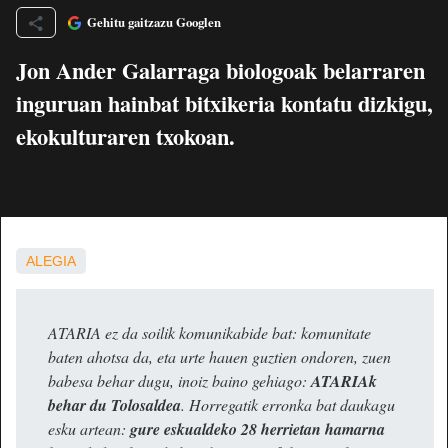
Gehitu gaitzazu Googlen
Jon Ander Galarraga biologoak belarraren
inguruan hainbat bitxikeria kontatu dizkigu,
ekokulturaren txokoan.
ALEGIA
ATARIA ez da soilik komunikabide bat: komunitate
baten ahotsa da, eta urte hauen guztien ondoren, zuen
babesa behar dugu, inoiz baino gehiago:
ATARIAk
behar du Tolosaldea
. Horregatik erronka bat daukagu
esku artean:
gure eskualdeko 28 herrietan hamarna