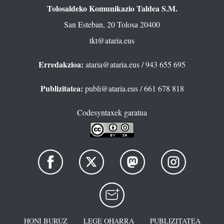
Tolosaldeko Komunikazio Taldea S.M.
San Esteban, 20 Tolosa 20400
tkt@ataria.eus
Erredakzioa:
ataria@ataria.eus
/ 943 655 695
Publizitatea:
publi@ataria.eus
/ 661 678 818
Codesyntaxek garatua
HONI BURUZ
LEGE OHARRA
PUBLIZITATEA