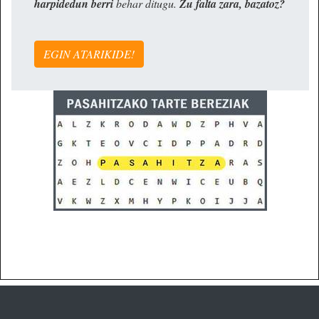
harpidedun berri
behar ditugu.
Zu falta zara, bazatoz?
EGIN ATARIKIDE!