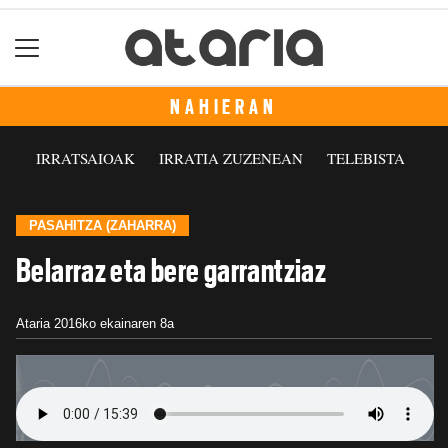
NAHIERAN
IRRATSAIOAK
IRRATIA ZUZENEAN
TELEBISTA
PASAHITZA (ZAHARRA)
Belarraz eta bere garrantziaz
Ataria
2016ko ekainaren 8a