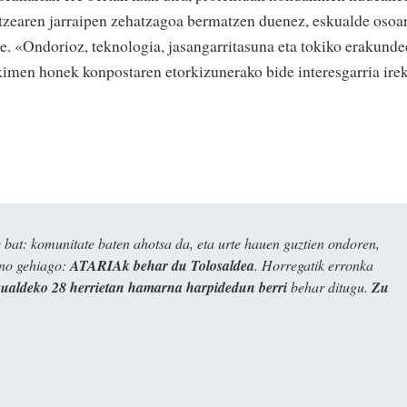
atzearen jarraipen zehatzagoa bermatzen duenez, eskualde osoa
ke. «Ondorioz, teknologia, jasangarritasuna eta tokiko erakund
ekimen honek konpostaren etorkizunerako bide interesgarria irek
bat: komunitate baten ahotsa da, eta urte hauen guztien ondoren,
ino gehiago:
ATARIAk behar du Tolosaldea
. Horregatik erronka
kualdeko 28 herrietan hamarna harpidedun berri
behar ditugu.
Zu