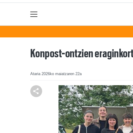
Konpost-ontzien eraginkort
Ataria
2026ko maiatzaren 22a