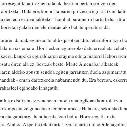
orrexegatik hartu zuen udalak, herrian bertan sortzen den
rabiltzeko. Hala ere, konpostajearen prozesua egokia izan dadi
ia den edo ez den jakiteko– hainbat parametro hartu behar dira
u horretan gakoa den elementuetako bat, tenperatura da.
uraren datuak egunean bi aldiz jasotzen ditu, eta informazio ho
alaren sistemara. Horri esker, eguneroko datu erreal eta zehat
lakaera, kanpoko eguraldiaren eragina edota material lehorraren
osatu diren ala ez, besteak beste. Maite Amenabar alkateak
aren aldeko apustu sendoa egiten jarraitzen duela azpimarratu
o handiak» eman daitezkeela nabarmendu du. Era berean, eskerr
irakasleei egindako lanagatik.
gailua existitzen ez zenenean, modu analogikoan kontrolatzen
zo konpostatze guneetako tenperaturak. «Hala ere, sekulako lan
a eta gainkarga handia eskatzen baitu. Horrexegatik ezin
a». Ainhoa Azpeitia teknikariak zera onartu du: «Ordenagailua