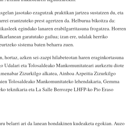
sgelan jasotako ezagutzak praktikan jartzea sustatzen du, eta
rrei erantzuteko prest agertzen da. Helburua bikoitza da:
 ikasleek egindako lanaren erabilgarritasuna frogatzea. Horren
karlanean garatutako gailua; izan ere, udalak herriko
eurtzeko sistema baten beharra zuen.
an, hortaz, azken sei-zazpi hilabeteotan haren eraginkortasuna
go Udalari eta Tolosaldeako Mankomunitateari aurkeztu diote
Amenabar Zizurkilgo alkatea, Ainhoa Azpeitia Zizurkilgo
abaien Tolosaldeako Mankomunitateko lehendakaria, Gemma
ko teknikaria eta La Salle Berrozpe LHFP-ko Pio Eraso
uru belarri ari da lanean hondakinen kudeaketa egokian. Auzo