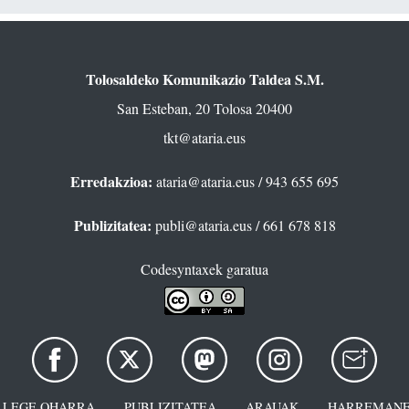
Tolosaldeko Komunikazio Taldea S.M.
San Esteban, 20 Tolosa 20400
tkt@ataria.eus
Erredakzioa:
ataria@ataria.eus
/ 943 655 695
Publizitatea:
publi@ataria.eus
/ 661 678 818
Codesyntaxek garatua
LEGE OHARRA
PUBLIZITATEA
ARAUAK
HARREMANE