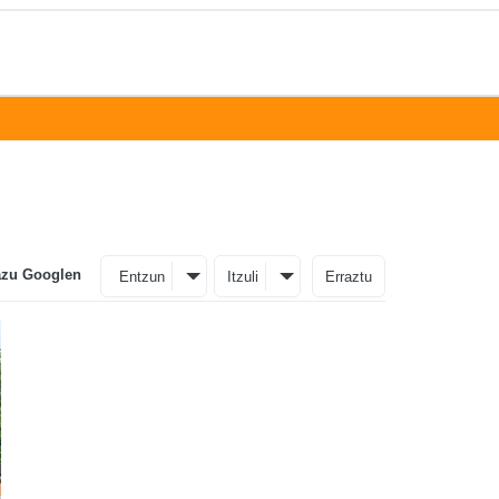
azu Googlen
Entzun
Itzuli
Erraztu