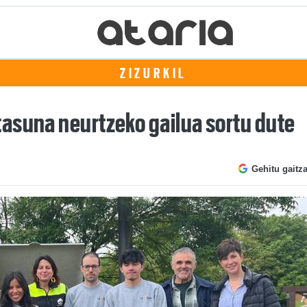
ZIZURKIL
asuna neurtzeko gailua sortu dute
Gehitu gaitz