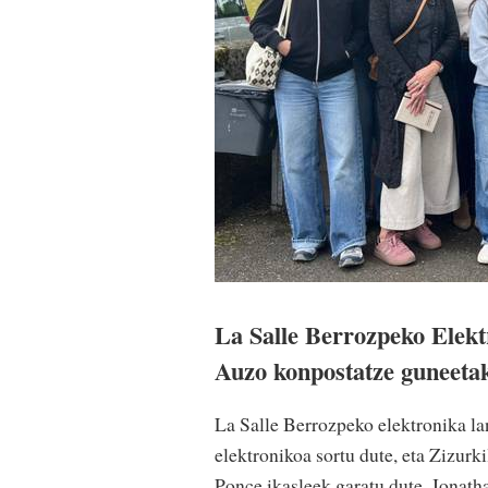
La Salle Berrozpeko Elekt
Auzo konpostatze guneetak
La Salle Berrozpeko elektronika l
elektronikoa sortu dute, eta Zizurk
Ponce ikasleek garatu dute, Jonath