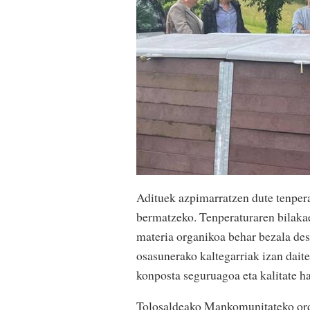
Adituek azpimarratzen dute tenpera
bermatzeko. Tenperaturaren bilaka
materia organikoa behar bezala des
osasunerako kaltegarriak izan dait
konposta seguruagoa eta kalitate h
Tolosaldeako Mankomunitateko orde