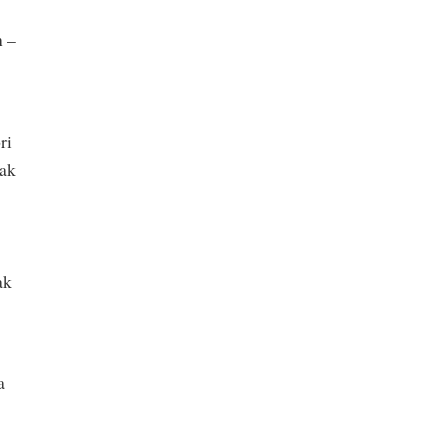
n –
ri
zak
ak
a