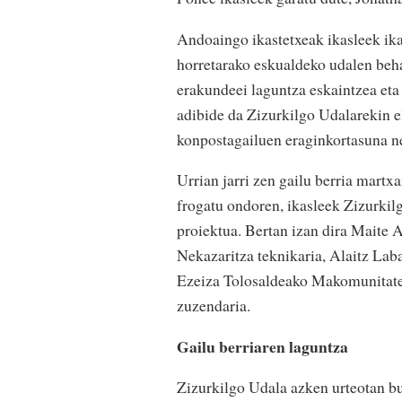
Andoaingo ikastetxeak ikasleek ika
horretarako eskualdeko udalen beha
erakundeei laguntza eskaintzea eta
adibide da Zizurkilgo Udalarekin el
konpostagailuen eraginkortasuna n
Urrian jarri zen gailu berria martx
frogatu ondoren, ikasleek Zizurkil
proiektua. Bertan izan dira Maite 
Nekazaritza teknikaria, Alaitz L
Ezeiza Tolosaldeako Makomunitate
zuzendaria.
Gailu berriaren laguntza
Zizurkilgo Udala azken urteotan b