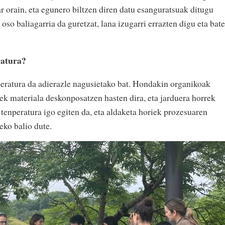
r orain, eta egunero biltzen diren datu esanguratsuak ditugu
 oso baliagarria da guretzat, lana izugarri errazten digu eta bat
ratura?
eratura da adierazle nagusietako bat. Hondakin organikoak
k materiala deskonposatzen hasten dira, eta jarduera horrek
tenperatura igo egiten da, eta aldaketa horiek prozesuaren
eko balio dute.