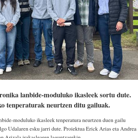
ronika lanbide-moduluko ikasleek
sortu dute.
o tenperaturak neurtzen ditu gailuak.
anbide-moduluko ikasleek tenperatura neurtzen duen gailu
ilgo Udalaren esku jarri dute. Proiektua Erick Arias eta Andrea
an Arizala irakaslearen laguntzarekin.