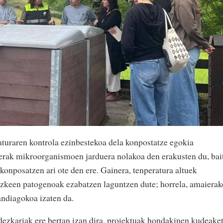
turaren kontrola ezinbestekoa dela konpostatze egokia
erak mikroorganismoen jarduera nolakoa den erakusten du, bai
konposatzen ari ote den ere. Gainera, tenperatura altuek
ezkeen patogenoak ezabatzen laguntzen dute; horrela, amaierak
andiagokoa izaten da.
zkariak ere bertan izan dira, proiektuak hondakinen kudeake