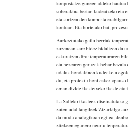
konpostatze guneen aldeko hautua h
soberakina bertan kudeatzeko eta e
eta sortzen den konposta erabilgarr
kontuan. Eta horietako bat, prozes
Aurkeztutako gailu berriak tenperat
zuzenean sare bidez bidaltzen da ud
eskuratzen dira: tenperaturaren bi
eta hezearen geruzak behar bezala 
udalak hondakinen kudeaketa egoki
du, eta proiektu honi esker «paus
eman dizkie ikastetxeko ikasle eta 
La Salleko ikasleek diseinatutako 
zuten udal langileek Zizurkilgo au
da modu analogikoan egitea, denbor
zitekeen egunero neurtu tenperatur