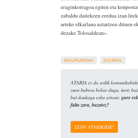
eraginkorragoa egiten eta konpost
zabaldu daitekeen eredua izan lite
arteko elkarlana uztartzen dituen 
dezake Tolosaldean».
INGURUMENA
ZIZURKIL
ATARIA ez da soilik komunikabide 
zuen babesa behar dugu, inoiz ba
bat daukagu esku artean:
gure es
falta zara, bazatoz?
EGIN ATARIKIDE!