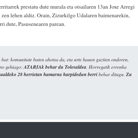
rritarrek prestatu dute murala eta otsailaren 13an Joxe Arregi
i zen lehen aldiz. Orain, Zizurkilgo Udalaren baimenarekin,
rri dute, Pasusenearen parean.
bat: komunitate baten ahotsa da, eta urte hauen guztien ondoren,
ino gehiago:
ATARIAk behar du Tolosaldea
. Horregatik erronka
kualdeko 28 herrietan hamarna harpidedun berri
behar ditugu.
Zu