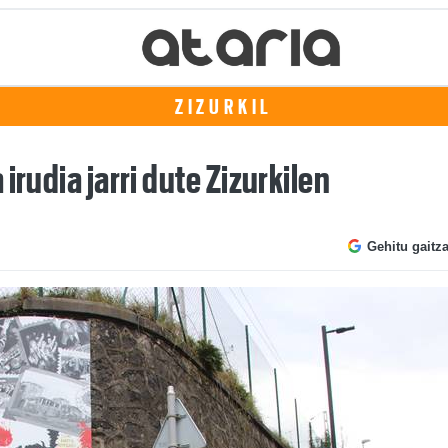
ZIZURKIL
irudia jarri dute Zizurkilen
Gehitu gaitz