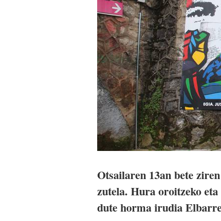
Otsailaren 13an bete ziren
zutela. Hura oroitzeko eta 
dute horma irudia Elbarr