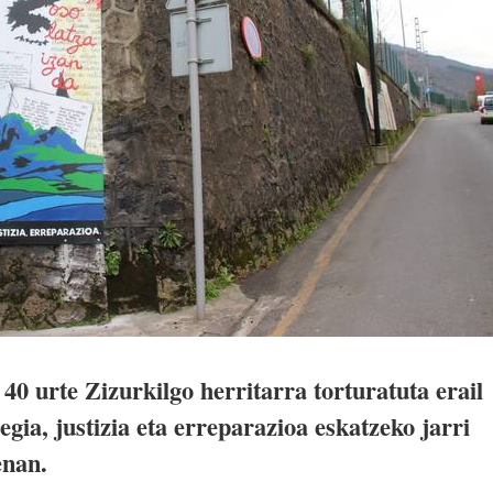
 40 urte Zizurkilgo herritarra torturatuta erail
egia, justizia eta erreparazioa eskatzeko jarri
enan.