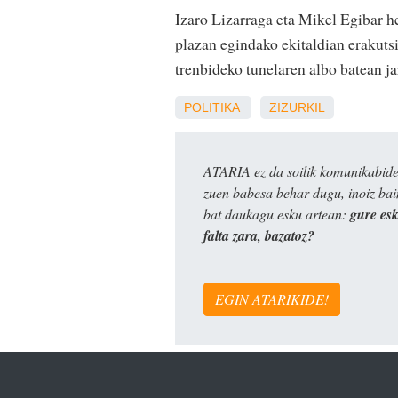
Izaro Lizarraga eta Mikel Egibar he
plazan egindako ekitaldian erakuts
trenbideko tunelaren albo batean ja
POLITIKA
ZIZURKIL
ATARIA ez da soilik komunikabide 
zuen babesa behar dugu, inoiz ba
bat daukagu esku artean:
gure es
falta zara, bazatoz?
EGIN ATARIKIDE!