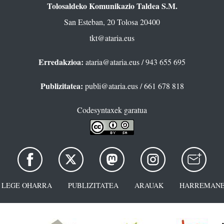
Tolosaldeko Komunikazio Taldea S.M.
San Esteban, 20 Tolosa 20400
tkt@ataria.eus
Erredakzioa:
ataria@ataria.eus
/ 943 655 695
Publizitatea:
publi@ataria.eus
/ 661 678 818
Codesyntaxek garatua
LEGE OHARRA
PUBLIZITATEA
ARAUAK
HARREMANE