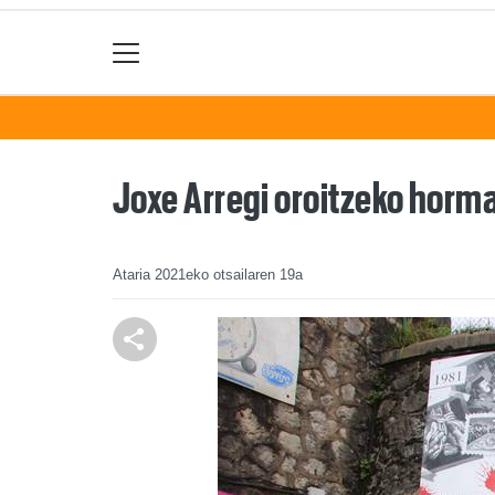
Joxe Arregi oroitzeko horma 
Ataria
2021eko otsailaren 19a