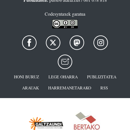
Codesyntaxek garatua
HONI BURUZ
LEGE OHARRA
PUBLIZITATEA
ARAUAK
HARREMANETARAKO
RSS