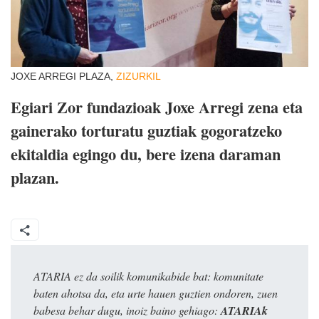
JOXE ARREGI PLAZA,
ZIZURKIL
Egiari Zor fundazioak Joxe Arregi zena eta
gainerako torturatu guztiak gogoratzeko
ekitaldia egingo du, bere izena daraman
plazan.
ATARIA ez da soilik komunikabide bat: komunitate
baten ahotsa da, eta urte hauen guztien ondoren, zuen
babesa behar dugu, inoiz baino gehiago:
ATARIAk