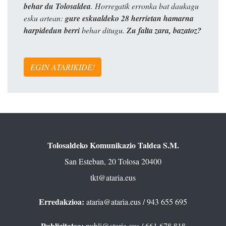
behar du Tolosaldea
. Horregatik erronka bat daukagu
esku artean:
gure eskualdeko 28 herrietan hamarna
harpidedun berri
behar ditugu.
Zu falta zara, bazatoz?
EGIN ATARIKIDE!
Tolosaldeko Komunikazio Taldea S.M.
San Esteban, 20 Tolosa 20400
tkt@ataria.eus
Erredakzioa:
ataria@ataria.eus
/ 943 655 695
Publizitatea:
publi@ataria.eus
/ 661 678 818