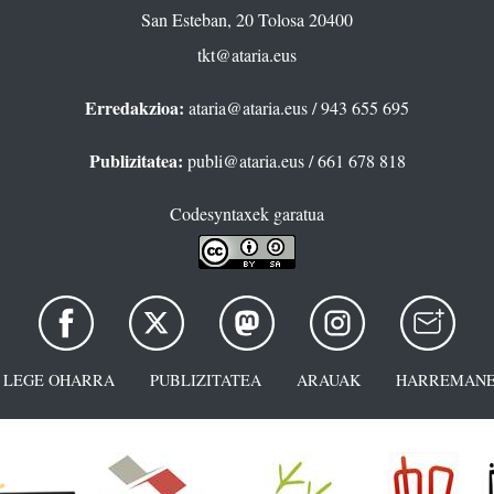
San Esteban, 20 Tolosa 20400
tkt@ataria.eus
Erredakzioa:
ataria@ataria.eus
/ 943 655 695
Publizitatea:
publi@ataria.eus
/ 661 678 818
Codesyntaxek garatua
LEGE OHARRA
PUBLIZITATEA
ARAUAK
HARREMANE