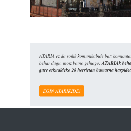
ATARIA ez da soilik komunikabide bat: komunitat
behar dugu, inoiz baino gehiago:
ATARIAk behar
gure eskualdeko 28 herrietan hamarna harpide
EGIN ATARIKIDE!