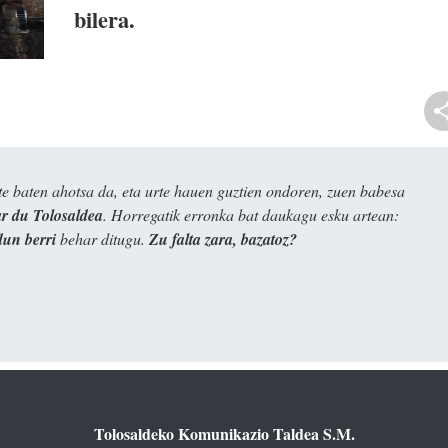
bilera.
e baten ahotsa da, eta urte hauen guztien ondoren, zuen babesa
 du Tolosaldea
. Horregatik erronka bat daukagu esku artean:
dun berri
behar ditugu.
Zu falta zara, bazatoz?
Tolosaldeko Komunikazio Taldea S.M.