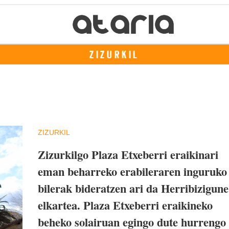
ZIZURKIL
ZIZURKIL
Zizurkilgo Plaza Etxeberri eraikinari
eman beharreko erabileraren inguruko
bilerak bideratzen ari da Herribizigune
elkartea. Plaza Etxeberri eraikineko
beheko solairuan egingo dute hurrengo