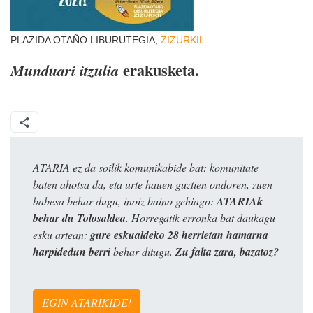
PLAZIDA OTAÑO LIBURUTEGIA,
ZIZURKIL
erakusketa.
Munduari itzulia
ATARIA ez da soilik komunikabide bat: komunitate
baten ahotsa da, eta urte hauen guztien ondoren, zuen
babesa behar dugu, inoiz baino gehiago:
ATARIAk
behar du Tolosaldea
. Horregatik erronka bat daukagu
esku artean:
gure eskualdeko 28 herrietan hamarna
harpidedun berri
behar ditugu.
Zu falta zara, bazatoz?
EGIN ATARIKIDE!