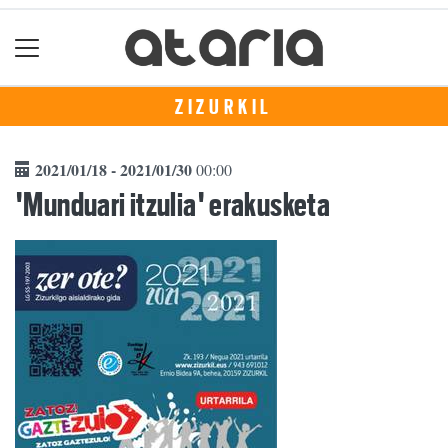
ZIZURKIL
2021/01/18 - 2021/01/30
00:00
'Munduari itzulia' erakusketa