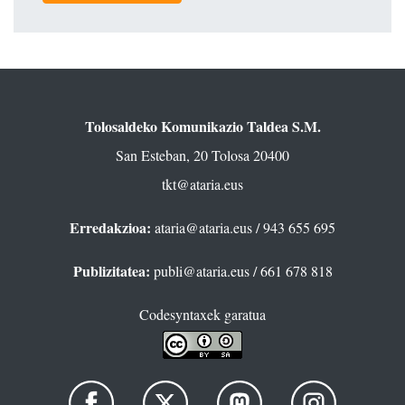
Tolosaldeko Komunikazio Taldea S.M.
San Esteban, 20 Tolosa 20400
tkt@ataria.eus
Erredakzioa:
ataria@ataria.eus
/ 943 655 695
Publizitatea:
publi@ataria.eus
/ 661 678 818
Codesyntaxek garatua