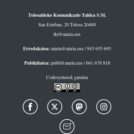
Tolosaldeko Komunikazio Taldea S.M.
San Esteban, 20 Tolosa 20400
tkt@ataria.eus
Erredakzioa:
ataria@ataria.eus
/ 943 655 695
Publizitatea:
publi@ataria.eus
/ 661 678 818
Codesyntaxek garatua