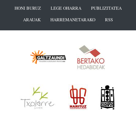
HONI BURUZ
LEGE OHARRA
PUBLIZITATEA
ARAUAK
HARREMANETARAKO
RSS