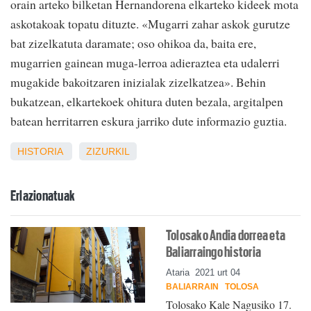
orain arteko bilketan Hernandorena elkarteko kideek mota
askotakoak topatu dituzte. «Mugarri zahar askok gurutze
bat zizelkatuta daramate; oso ohikoa da, baita ere,
mugarrien gainean muga-lerroa adieraztea eta udalerri
mugakide bakoitzaren inizialak zizelkatzea». Behin
bukatzean, elkartekoek ohitura duten bezala, argitalpen
batean herritarren eskura jarriko dute informazio guztia.
HISTORIA
ZIZURKIL
Erlazionatuak
Tolosako Andia dorrea eta
Baliarraingo historia
Ataria
2021 urt 04
BALIARRAIN
TOLOSA
Tolosako Kale Nagusiko 17.