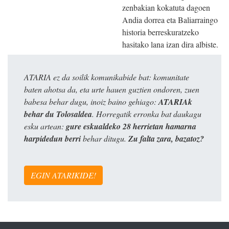
zenbakian kokatuta dagoen
Andia dorrea eta Baliarraingo
historia berreskuratzeko
hasitako lana izan dira albiste.
ATARIA ez da soilik komunikabide bat: komunitate
baten ahotsa da, eta urte hauen guztien ondoren, zuen
babesa behar dugu, inoiz baino gehiago:
ATARIAk
behar du Tolosaldea
. Horregatik erronka bat daukagu
esku artean:
gure eskualdeko 28 herrietan hamarna
harpidedun berri
behar ditugu.
Zu falta zara, bazatoz?
EGIN ATARIKIDE!