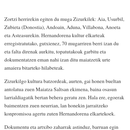
Zortzi herrirekin egiten du muga Zizurkilek: Aia, Usurbil,
Zubieta (Donostia), Andoain, Aduna, Villabona, Anoeta
eta Asteasurekin. Hernandorena kultur elkarteak
erregistratutako, gutxienez, 70 mugarriren berri izan du
eta falta direnak aurkitu, topatutakoak garbitu eta
dokumentatzen eman nahi izan ditu maiatzetik urte
amaiera bitarteko hilabeteak.
Zizurkilgo kultura batzordeak, aurten, gai honen bueltan
antolatua zuen Maiatza Saltsan ekimena, baina osasun
larrialdiagatik bertan behera geratu zen. Hala ere, egoerak
baimentzen zuen neurrian, lan honekin jarraitzeko
konpromisoa agertu zuten Hernandorena elkartekoek.
Dokumentu eta artxibo zaharrak astinduz, barruan egin