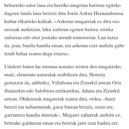
beharreko sator lana eta herriko mugetan barrena egiteko
dagoen landa lana bereizi ditu Joxin Azkue Hernandorena
kultur elkarteko kideak. «Askotan mugarriak ez dira oso
errazak aurkitzen, leku zailetan egoten baitira, erreka
zuloetan edo otez jositako mendi tontorretan. Lan luzea
da, joan, buelta handia eman, eta askotan ezer aurkitu gabe
itzuli behar izaten dugu etxera».
Udalerri baten lur eremua noraino iristen den mugatzeko,
maiz, elementu naturalak erabiltzen dira. Horrela
gertatzen da, adibidez, Villabona eta Zizurkil artean Oria
ibaiarekin edo Salobieta errekarekin, Aduna eta Zizurkil
artean. Ohikoenak mugarriak izaten dira, ordea, «harri
berezi eta nabarmenak, garai batean bezala, orain ere,
garrantzia handia dutenak». Mugarri zaharrak aurkitu ez,
betirako galdutzat eman eta berriak jarri izan badira ere,