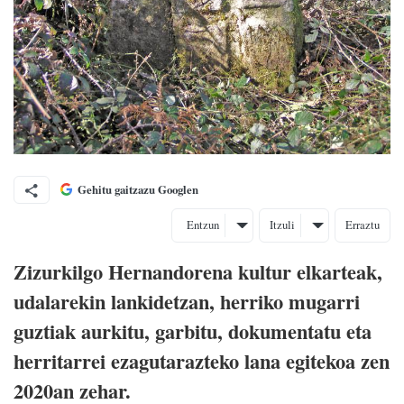
Gehitu gaitzazu Googlen
Entzun
Itzuli
Erraztu
Zizurkilgo Hernandorena kultur elkarteak,
udalarekin lankidetzan, herriko mugarri
guztiak aurkitu, garbitu, dokumentatu eta
herritarrei ezagutarazteko lana egitekoa zen
2020an zehar.