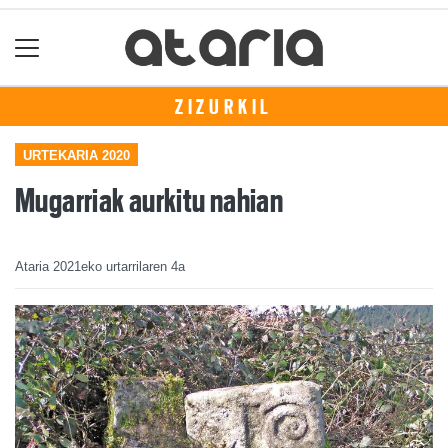
ZIZURKIL
URTEKARIA 2020
Mugarriak aurkitu nahian
Ataria
2021eko urtarrilaren 4a