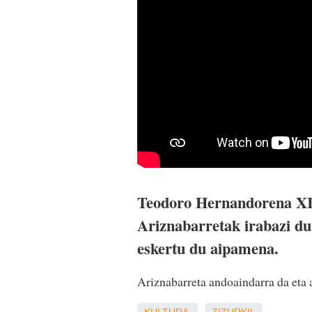
Teodoro Hernandorena XIX
Ariznabarretak irabazi du 
eskertu du aipamena.
Ariznabarreta andoaindarra da eta
KULTURA
ZIZURKIL