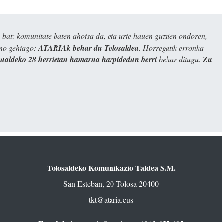
bat: komunitate baten ahotsa da, eta urte hauen guztien ondoren,
ino gehiago:
ATARIAk behar du Tolosaldea
. Horregatik erronka
kualdeko 28 herrietan hamarna harpidedun berri
behar ditugu.
Zu
Tolosaldeko Komunikazio Taldea S.M.
San Esteban, 20 Tolosa 20400
tkt@ataria.eus