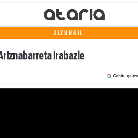
ZIZURKIL
Ariznabarreta irabazle
Gehitu gaitz