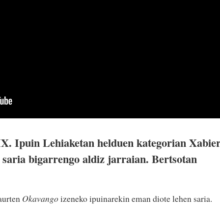
. Ipuin Lehiaketan helduen kategorian Xabie
saria bigarrengo aldiz jarraian. Bertsotan
 aurten
Okavango
izeneko ipuinarekin eman diote lehen saria.