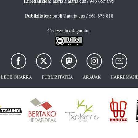
Erredakzioa:
ataria@ataria.eus
/ 943 655 695
Publizitatea:
publi@ataria.eus
/ 661 678 818
Codesyntaxek garatua
LEGE OHARRA
PUBLIZITATEA
ARAUAK
HARREMANE