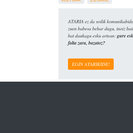
ATARIA ez da soilik komunikabide 
zuen babesa behar dugu, inoiz ba
bat daukagu esku artean:
gure es
falta zara, bazatoz?
EGIN ATARIKIDE!