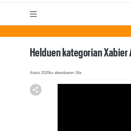
Helduen kategorian Xabier 
Ataria
2020ko abenduaren 18a