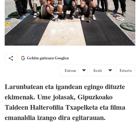
Gehitu gaitzazu Googlen
Entzun
Itzuli
Erraztu
Larunbatean eta igandean egingo dituzte
ekimenak. Ume jolasak, Gipuzkoako
Taldeen Halterofilia Txapelketa eta filma
emanaldia izango dira egitarauan.