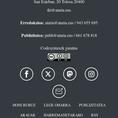
San Esteban, 20 Tolosa 20400
tkt@ataria.eus
Erredakzioa:
ataria@ataria.eus
/ 943 655 695
Publizitatea:
publi@ataria.eus
/ 661 678 818
Codesyntaxek garatua
HONI BURUZ
LEGE OHARRA
PUBLIZITATEA
ARAUAK
HARREMANETARAKO
RSS