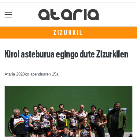
ZIZURKIL
Kirol asteburua egingo dute Zizurkilen
Ataria
2020ko abenduaren 15a