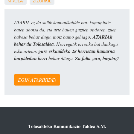
KIROLA
ZIZURKIL
ATARIA ez da soilik komunikabide bat: komunitate
baten ahotsa da, eta urte hauen guztien ondoren, zuen
babesa behar dugu, inoiz baino gehiago:
ATARIAk
behar du Tolosaldea
. Horregatik erronka bat daukagu
esku artean:
gure eskualdeko 28 herrietan hamarna
harpidedun berri
behar ditugu.
Zu falta zara, bazatoz?
EGIN ATARIKIDE!
Tolosaldeko Komunikazio Taldea S.M.