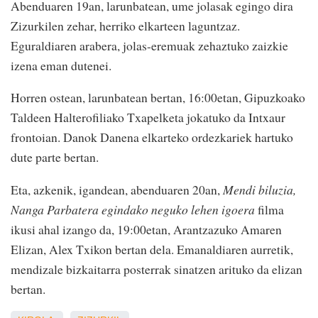
Abenduaren 19an, larunbatean, ume jolasak egingo dira
Zizurkilen zehar, herriko elkarteen laguntzaz.
Eguraldiaren arabera, jolas-eremuak zehaztuko zaizkie
izena eman dutenei.
Horren ostean, larunbatean bertan, 16:00etan, Gipuzkoako
Taldeen Halterofiliako Txapelketa jokatuko da Intxaur
frontoian. Danok Danena elkarteko ordezkariek hartuko
dute parte bertan.
Eta, azkenik, igandean, abenduaren 20an,
Mendi biluzia,
Nanga Parbatera egindako neguko lehen igoera
filma
ikusi ahal izango da, 19:00etan, Arantzazuko Amaren
Elizan, Alex Txikon bertan dela. Emanaldiaren aurretik,
mendizale bizkaitarra posterrak sinatzen arituko da elizan
bertan.