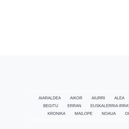
AIARALDEA
AIKOR
AIURRI
ALEA
BEGITU
ERRAN
EUSKALERRIA IRRA
KRONIKA
MAILOPE
NOAUA
O