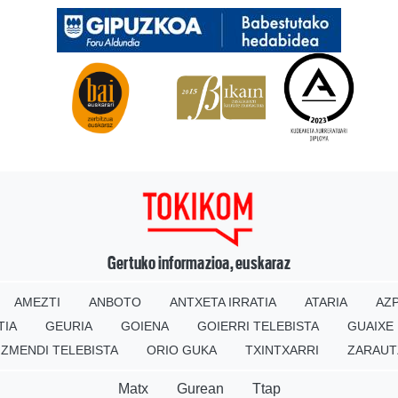
Gertuko informazioa, euskaraz
AMEZTI
ANBOTO
ANTXETA IRRATIA
ATARIA
AZP
TIA
GEURIA
GOIENA
GOIERRI TELEBISTA
GUAIXE
IZMENDI TELEBISTA
ORIO GUKA
TXINTXARRI
ZARAUT
Matx
Gurean
Ttap