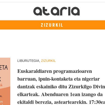
ZIZURKIL
LIBURUTEGIA,
ZIZURKIL
Euskaraldiaren programazioaren
barruan, ipuin-kontaketa eta nigeriar
dantzak eskainiko ditu Zizurkilgo Divi
elkarteak. Abenduaren 1ean izango da
ekitaldi berezia, asteartearekin. 17:30e