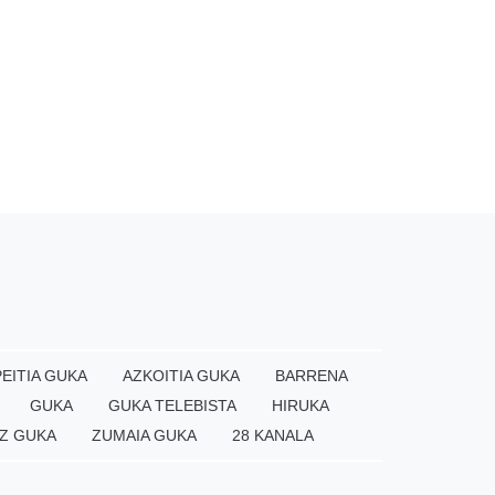
EITIA GUKA
AZKOITIA GUKA
BARRENA
GUKA
GUKA TELEBISTA
HIRUKA
Z GUKA
ZUMAIA GUKA
28 KANALA