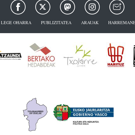
LEGE OHARRA
PUBLIZITATEA
ARAUAK
HARREMANE