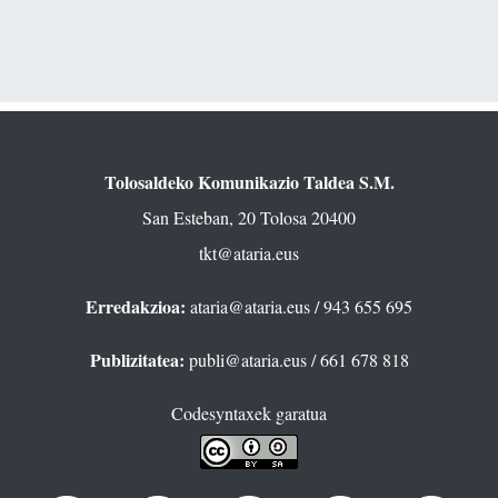
Tolosaldeko Komunikazio Taldea S.M.
San Esteban, 20 Tolosa 20400
tkt@ataria.eus
Erredakzioa:
ataria@ataria.eus
/ 943 655 695
Publizitatea:
publi@ataria.eus
/ 661 678 818
Codesyntaxek garatua