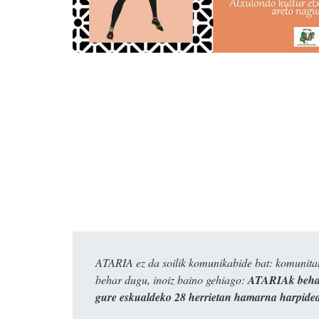
ATARIA ez da soilik komunikabide bat: komunitat
behar dugu, inoiz baino gehiago:
ATARIAk behar
gure eskualdeko 28 herrietan hamarna harpide