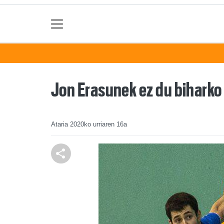
Jon Erasunek ez du biharko
Ataria
2020ko urriaren 16a