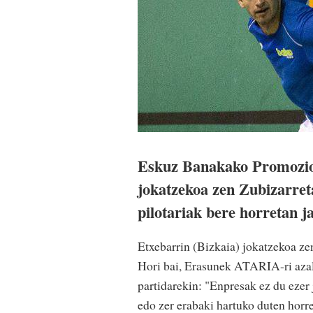
Eskuz Banakako Promozio
jokatzekoa zen Zubizarret
pilotariak bere horretan j
Etxebarrin (Bizkaia) jokatzekoa zen
Hori bai, Erasunek ATARIA-ri azal
partidarekin: "Enpresak ez du ezer 
edo zer erabaki hartuko duten horre