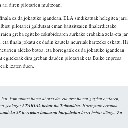
 ari diren pilotarien multzoan.
inala ez da jokatuko igandean. ELA sindikatuak helegitea jarri
bisu pilotariei galdutzat eman baitzitzaien finalerdietako
Beraien greba egiteko eskubidearen aurkako erabakia zela-eta jar
, eta finala jokatu ez dadin kautela neurriak hartzeko eskatu. H
neurrien aldeko botoa, eta horregatik ez da jokatuko igandean
bat egitekoak dira greban dauden pilotariak eta Baiko enpresa.
erik izaten duen.
bat: komunitate baten ahotsa da, eta urte hauen guztien ondoren,
ino gehiago:
ATARIAk behar du Tolosaldea
. Horregatik erronka
kualdeko 28 herrietan hamarna harpidedun berri
behar ditugu.
Zu