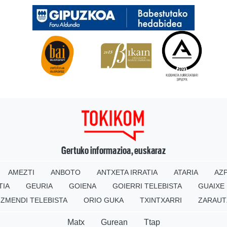
Gertuko informazioa, euskaraz
AMEZTI
ANBOTO
ANTXETA IRRATIA
ATARIA
AZP
TIA
GEURIA
GOIENA
GOIERRI TELEBISTA
GUAIXE
IZMENDI TELEBISTA
ORIO GUKA
TXINTXARRI
ZARAUT
Matx
Gurean
Ttap