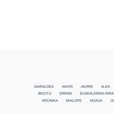
AIARALDEA
AIKOR
AIURRI
ALEA
BEGITU
ERRAN
EUSKALERRIA IRRA
KRONIKA
MAILOPE
NOAUA
O