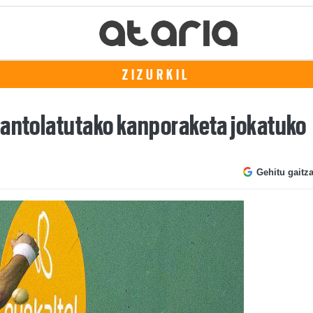
ZIZURKIL
 antolatutako kanporaketa jokatuko
Gehitu gaitz