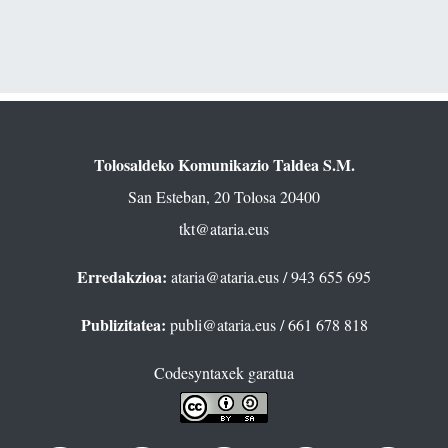
Tolosaldeko Komunikazio Taldea S.M.
San Esteban, 20 Tolosa 20400
tkt@ataria.eus
Erredakzioa:
ataria@ataria.eus
/ 943 655 695
Publizitatea:
publi@ataria.eus
/ 661 678 818
Codesyntaxek garatua