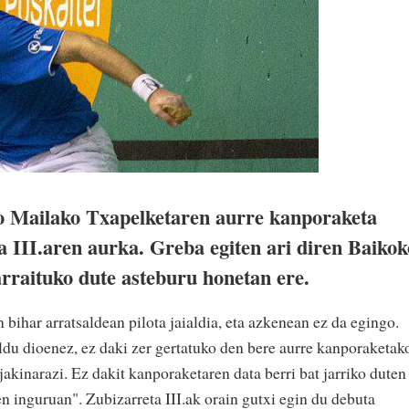
 Mailako Txapelketaren aurre kanporaketa
a III.aren aurka. Greba egiten ari diren Baikok
arraituko dute asteburu honetan ere.
 bihar arratsaldean pilota jaialdia, eta azkenean ez da egingo.
du dioenez, ez daki zer gertatuko den bere aurre kanporaketak
jakinarazi. Ez dakit kanporaketaren data berri bat jarriko duten
n inguruan". Zubizarreta III.ak orain gutxi egin du debuta