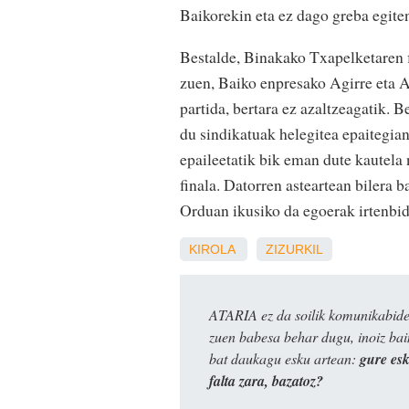
Baikorekin eta ez dago greba egiten
Bestalde, Binakako Txapelketaren f
zuen, Baiko enpresako Agirre eta Al
partida, bertara ez azaltzeagatik. 
du sindikatuak helegitea epaitegian
epaileetatik bik eman dute kautela 
finala. Datorren asteartean bilera 
Orduan ikusiko da egoerak irtenbid
KIROLA
ZIZURKIL
ATARIA ez da soilik komunikabide 
zuen babesa behar dugu, inoiz ba
bat daukagu esku artean:
gure es
falta zara, bazatoz?