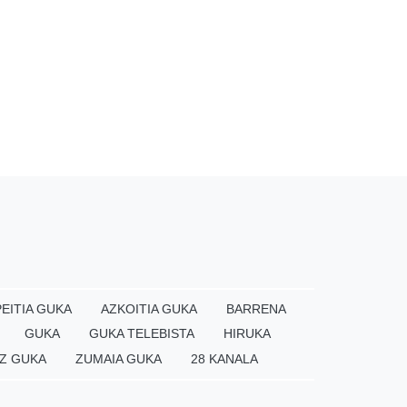
EITIA GUKA
AZKOITIA GUKA
BARRENA
GUKA
GUKA TELEBISTA
HIRUKA
Z GUKA
ZUMAIA GUKA
28 KANALA