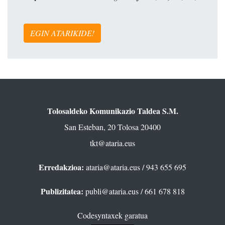
EGIN ATARIKIDE!
Tolosaldeko Komunikazio Taldea S.M.
San Esteban, 20 Tolosa 20400
tkt@ataria.eus
Erredakzioa:
ataria@ataria.eus
/ 943 655 695
Publizitatea:
publi@ataria.eus
/ 661 678 818
Codesyntaxek garatua