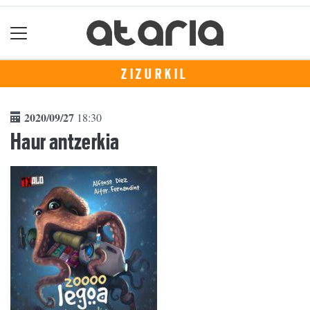
ZIZURKIL
2020/09/27
18:30
Haur antzerkia