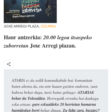
JOXE ARREGI PLAZA,
ZIZURKIL
Haur antzerkia:
20.00 legoa itsaspeko
Joxe Arregi plazan.
zaborretan
ATARIA ez da soilik komunikabide bat: komunitate
baten ahotsa da, eta urte hauen guztien ondoren, zuen
babesa behar dugu, inoiz baino gehiago:
ATARIAk
behar du Tolosaldea
. Horregatik erronka bat daukagu
esku artean:
gure eskualdeko 28 herrietan hamarna
harpidedun berri
behar ditugu.
Zu falta zara, bazatoz?