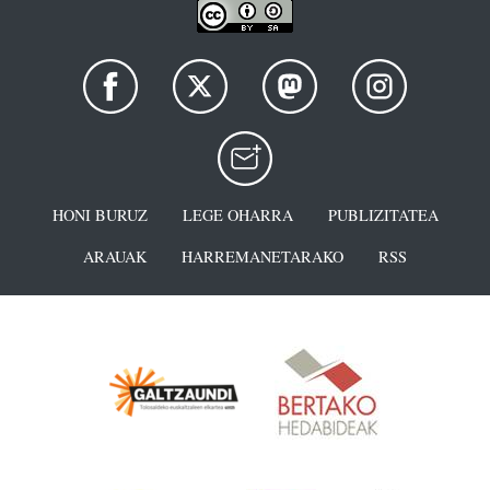
HONI BURUZ
LEGE OHARRA
PUBLIZITATEA
ARAUAK
HARREMANETARAKO
RSS