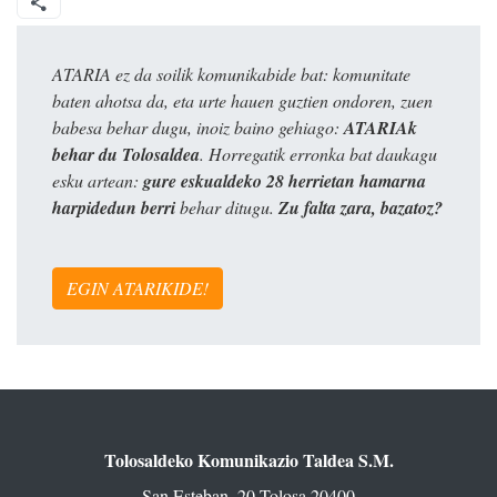
ATARIA ez da soilik komunikabide bat: komunitate
baten ahotsa da, eta urte hauen guztien ondoren, zuen
babesa behar dugu, inoiz baino gehiago:
ATARIAk
behar du Tolosaldea
. Horregatik erronka bat daukagu
esku artean:
gure eskualdeko 28 herrietan hamarna
harpidedun berri
behar ditugu.
Zu falta zara, bazatoz?
EGIN ATARIKIDE!
Tolosaldeko Komunikazio Taldea S.M.
San Esteban, 20 Tolosa 20400