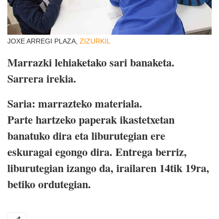
JOXE ARREGI PLAZA,
ZIZURKIL
Marrazki lehiaketako sari banaketa.
Sarrera irekia.
Saria: marrazteko materiala.
Parte hartzeko paperak ikastetxetan
banatuko dira eta liburutegian ere
eskuragai egongo dira. Entrega berriz,
liburutegian izango da, irailaren 14tik 19ra,
betiko ordutegian.