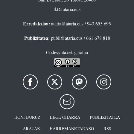
tkt@ataria.eus
Erredakzioa:
ataria@ataria.eus
/ 943 655 695
Publizitatea:
publi@ataria.eus
/ 661 678 818
Codesyntaxek garatua
HONI BURUZ
LEGE OHARRA
PUBLIZITATEA
ARAUAK
HARREMANETARAKO
RSS