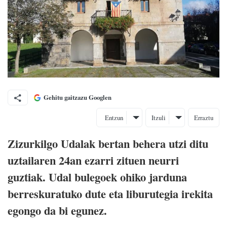
Gehitu gaitzazu Googlen
Entzun
Itzuli
Erraztu
Zizurkilgo Udalak bertan behera utzi ditu
uztailaren 24an ezarri zituen neurri
guztiak. Udal bulegoek ohiko jarduna
berreskuratuko dute eta liburutegia irekita
egongo da bi egunez.