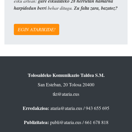
esku artean:
gure eskualdeko 28 herrietan hamarna
harpidedun berri
behar ditugu.
Zu falta zara, bazatoz?
EGIN ATARIKIDE!
Tolosaldeko Komunikazio Taldea S.M.
San Esteban, 20 Tolosa 20400
tkt@ataria.eus
Erredakzioa:
ataria@ataria.eus
/ 943 655 695
Publizitatea:
publi@ataria.eus
/ 661 678 818