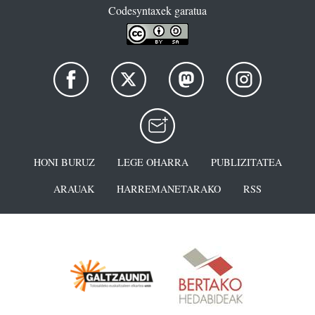
Codesyntaxek garatua
HONI BURUZ
LEGE OHARRA
PUBLIZITATEA
ARAUAK
HARREMANETARAKO
RSS