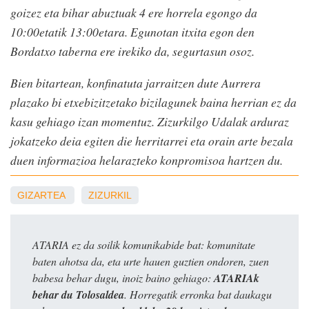
goizez eta bihar abuztuak 4 ere horrela egongo da
10:00etatik 13:00etara. Egunotan itxita egon den
Bordatxo taberna ere irekiko da, segurtasun osoz.
Bien bitartean, konfinatuta jarraitzen dute Aurrera
plazako bi etxebizitzetako bizilagunek baina herrian ez da
kasu gehiago izan momentuz. Zizurkilgo Udalak arduraz
jokatzeko deia egiten die herritarrei eta orain arte bezala
duen informazioa helarazteko konpromisoa hartzen du.
GIZARTEA
ZIZURKIL
ATARIA ez da soilik komunikabide bat: komunitate
baten ahotsa da, eta urte hauen guztien ondoren, zuen
babesa behar dugu, inoiz baino gehiago:
ATARIAk
behar du Tolosaldea
. Horregatik erronka bat daukagu