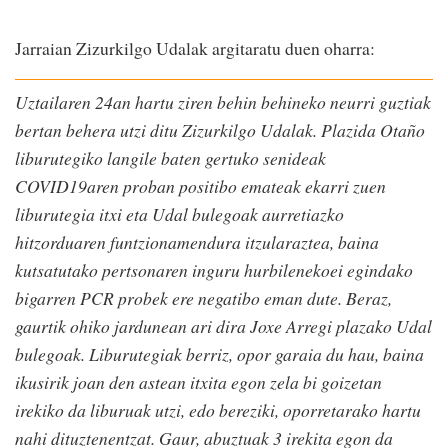
Jarraian Zizurkilgo Udalak argitaratu duen oharra:
Uztailaren 24an hartu ziren behin behineko neurri guztiak
bertan behera utzi ditu Zizurkilgo Udalak. Plazida Otaño
liburutegiko langile baten gertuko senideak
COVID19aren proban positibo emateak ekarri zuen
liburutegia itxi eta Udal bulegoak aurretiazko
hitzorduaren funtzionamendura itzularaztea, baina
kutsatutako pertsonaren inguru hurbilenekoei egindako
bigarren PCR probek ere negatibo eman dute. Beraz,
gaurtik ohiko jardunean ari dira Joxe Arregi plazako Udal
bulegoak. Liburutegiak berriz, opor garaia du hau, baina
ikusirik joan den astean itxita egon zela bi goizetan
irekiko da liburuak utzi, edo bereziki, oporretarako hartu
nahi dituztenentzat. Gaur, abuztuak 3 irekita egon da