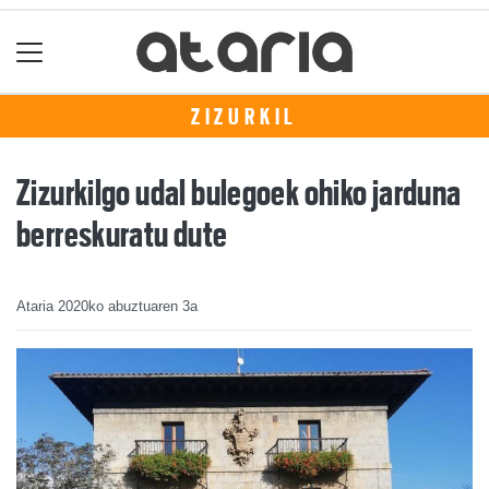
ZIZURKIL
Zizurkilgo udal bulegoek ohiko jarduna
berreskuratu dute
Ataria
2020ko abuztuaren 3a