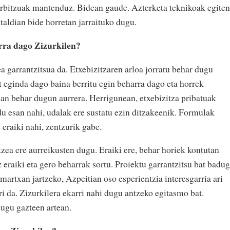
erbitzuak mantenduz. Bidean gaude. Azterketa teknikoak egiten
ntaldian bide horretan jarraituko dugu.
rra dago Zizurkilen?
ea garrantzitsua da. Etxebizitzaren arloa jorratu behar dugu
t eginda dago baina berritu egin beharra dago eta horrek
man behar dugun aurrera. Herrigunean, etxebizitza pribatuak
 du esan nahi, udalak ere sustatu ezin ditzakeenik. Formulak
eraiki nahi, zentzurik gabe.
zea ere aurreikusten dugu. Eraiki ere, behar horiek kontutan
z eraiki eta gero beharrak sortu. Proiektu garrantzitsu bat badug
martxan jartzeko, Azpeitian oso esperientzia interesgarria ari
ri da. Zizurkilera ekarri nahi dugu antzeko egitasmo bat.
dugu gazteen artean.