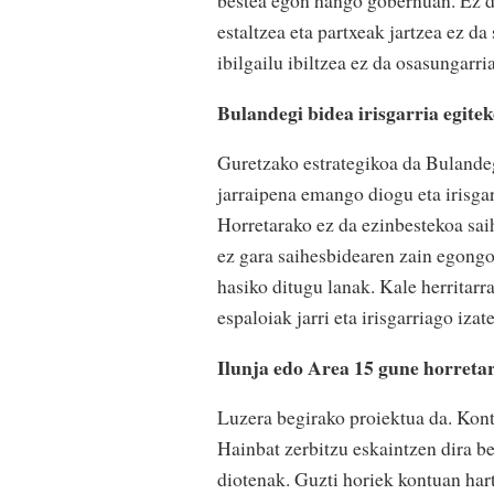
bestea egon hango gobernuan. Ez d
estaltzea eta partxeak jartzea ez da
ibilgailu ibiltzea ez da osasungarri
Bulandegi bidea irisgarria egite
Guretzako estrategikoa da Bulande
jarraipena emango diogu eta irisgar
Horretarako ez da ezinbestekoa sai
ez gara saihesbidearen zain egongo,
hasiko ditugu lanak. Kale herritarr
espaloiak jarri eta irisgarriago iza
Ilunja edo Area 15 gune horreta
Luzera begirako proiektua da. Kont
Hainbat zerbitzu eskaintzen dira be
diotenak. Guzti horiek kontuan hartu