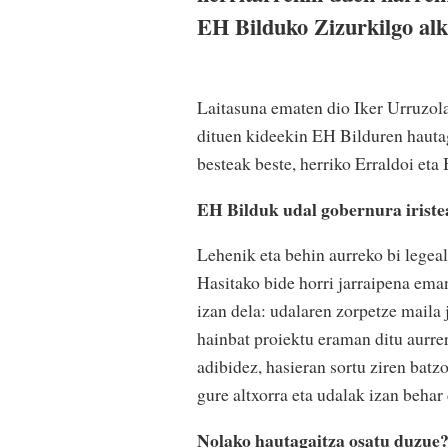
EH Bilduko Zizurkilgo alk
Laitasuna ematen dio Iker Urruzola
dituen kideekin EH Bilduren hautag
besteak beste, herriko Erraldoi et
EH Bilduk udal gobernura iriste
Lehenik eta behin aurreko bi legeal
Hasitako bide horri jarraipena ema
izan dela: udalaren zorpetze maila 
hainbat proiektu eraman ditu aurre
adibidez, hasieran sortu ziren batz
gure altxorra eta udalak izan behar
Nolako hautagaitza osatu duzue