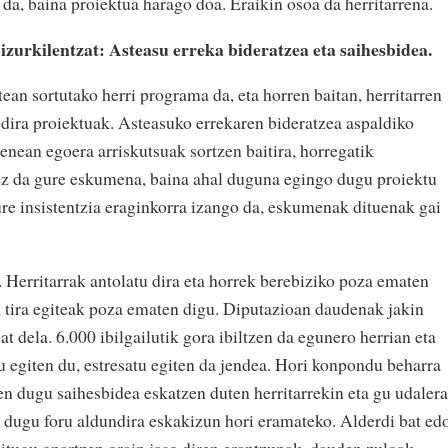
da, baina proiektua harago doa. Eraikin osoa da herritarrena.
izurkilentzat: Asteasu erreka bideratzea eta saihesbidea.
tean sortutako herri programa da, eta horren baitan, herritarren
 dira proiektuak. Asteasuko errekaren bideratzea aspaldiko
enean egoera arriskutsuak sortzen baitira, horregatik
. Ez da gure eskumena, baina ahal duguna egingo dugu proiektu
ure insistentzia eraginkorra izango da, eskumenak dituenak gai
 Herritarrak antolatu dira eta horrek berebiziko poza ematen
ik tira egiteak poza ematen digu. Diputazioan daudenak jakin
at dela. 6.000 ibilgailutik gora ibiltzen da egunero herrian eta
u egiten du, estresatu egiten da jendea. Hori konpondu beharra
iten dugu saihesbidea eskatzen duten herritarrekin eta gu udalera
 dugu foru aldundira eskakizun hori eramateko. Alderdi bat ed