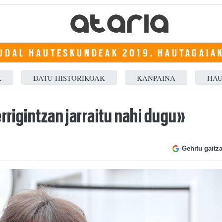
UDAL HAUTESKUNDEAK 2019. HAUTAGAIA
K
DATU HISTORIKOAK
KANPAINA
HAU
errigintzan jarraitu nahi dugu»
Gehitu gaitz