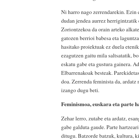
Ni harro nago zerrendarekin. Ezin
dudan jendea aurrez herrigintzatik
Zoriontzekoa da orain arteko alkate
gatozen berrioi babesa eta laguntza
hasitako proiektuak ez duela eteni
ezagutzen gaitu mila saltsatatik, b
eskatu gabe eta gustura gainera. A
Elbarrenakoak besteak. Parekideta
doa. Zerrenda feminista da, ardatz 
izango dugu beti.
Feminismoa, euskara eta parte ha
Zehar lerro, zutabe eta ardatz, esan
gabe galduta gaude. Parte hartzea
ditugu. Batzorde batzuk, kultura, k