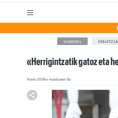
SARRERA
EMAITZA
«Herrigintzatik gatoz eta h
Ataria
2019ko maiatzaren 8a