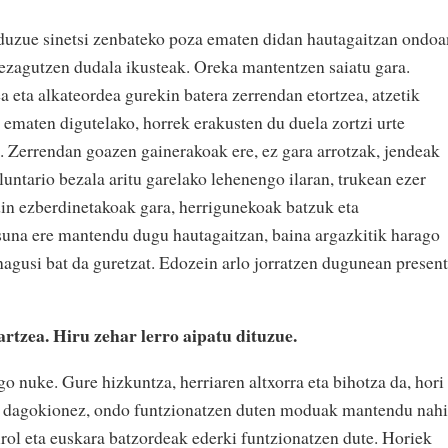
 duzue sinetsi zenbateko poza ematen didan hautagaitzan ondoa
 ezagutzen dudala ikusteak. Oreka mantentzen saiatu gara.
a eta alkateordea gurekin batera zerrendan etortzea, atzetik
 ematen digutelako, horrek erakusten du duela zortzi urte
k. Zerrendan goazen gainerakoak ere, ez gara arrotzak, jendeak
oluntario bezala aritu garelako lehenengo ilaran, trukean ezer
din ezberdinetakoak gara, herrigunekoak batzuk eta
suna ere mantendu dugu hautagaitzan, baina argazkitik harago
nagusi bat da guretzat. Edozein arlo jorratzen dugunean presen
rtzea. Hiru zehar lerro aipatu dituzue.
go nuke. Gure hizkuntza, herriaren altxorra eta bihotza da, hori
ri dagokionez, ondo funtzionatzen duten moduak mantendu nahi
irol eta euskara batzordeak ederki funtzionatzen dute. Horiek