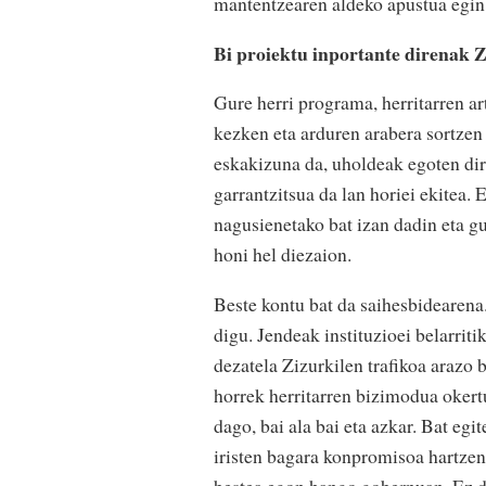
mantentzearen aldeko apustua egin 
Bi proiektu inportante direnak Z
Gure herri programa, herritarren ar
kezken eta arduren arabera sortzen
eskakizuna da, uholdeak egoten dir
garrantzitsua da lan horiei ekitea
nagusienetako bat izan dadin eta g
honi hel diezaion.
Beste kontu bat da saihesbidearena.
digu. Jendeak instituzioei belarrit
dezatela Zizurkilen trafikoa arazo b
horrek herritarren bizimodua okert
dago, bai ala bai eta azkar. Bat eg
iristen bagara konpromisoa hartzen