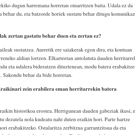
rekiko dugun harremana horretan oinarritzen baita. Udala ez da
era behar du, eta batzorde horiek sustatu behar ditugu komunikaz
ak zertan gastatu behar duen eta zertan ez?
ileak sustatzea. Aurretik ere saiakerak egon dira, eta kontuan
rreneko aldian lortzen. Elkarteetan antolatuta dauden herritarre
du eta udalera bideratzen dituztenean, modu batera erabakitz
k. Sakondu behar da bide horretan.
Eraikinari zein erabilera eman herritarrekin batera
raikin historikoa erostea. Herrigunean dauden gabeziak ikusi, e
tu dezatela nola kudeatu nahi duten eraikin hori. Parte hartze
ori erabakitzeko. Ostalaritza zerbitzua garrantzitsua da eta