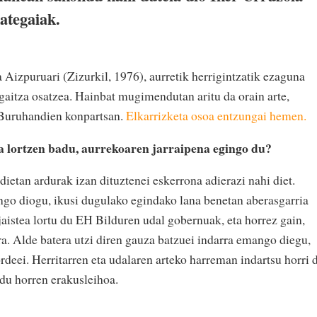
ategaiak.
 Aizpuruari (Zizurkil, 1976), aurretik herrigintzatik ezaguna
aitza osatzea. Hainbat mugimendutan aritu da orain arte,
a Buruhandien konpartsan.
Elkarrizketa osoa entzungai hemen.
a lortzen badu, aurrekoaren jarraipena egingo du?
dietan ardurak izan dituztenei eskerrona adierazi nahi diet.
ngo diogu, ikusi dugulako egindako lana benetan aberasgarria
jaistea lortu du EH Bilduren udal gobernuak, eta horrez gain,
ra. Alde batera utzi diren gauza batzuei indarra emango diegu,
ordeei. Herritarren eta udalaren arteko harreman indartsu horri 
 du horren erakusleihoa.
?