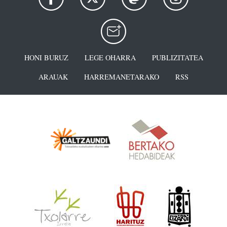
HONI BURUZ
LEGE OHARRA
PUBLIZITATEA
ARAUAK
HARREMANETARAKO
RSS