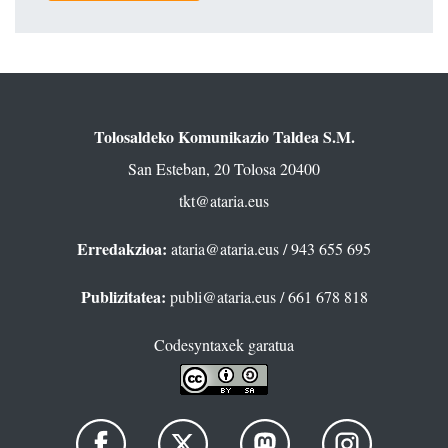
Tolosaldeko Komunikazio Taldea S.M.
San Esteban, 20 Tolosa 20400
tkt@ataria.eus
Erredakzioa:
ataria@ataria.eus
/ 943 655 695
Publizitatea:
publi@ataria.eus
/ 661 678 818
Codesyntaxek garatua