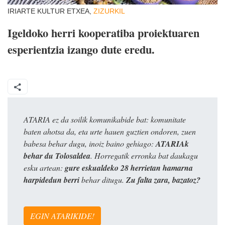
IRIARTE KULTUR ETXEA,
ZIZURKIL
Igeldoko herri kooperatiba proiektuaren
esperientzia izango dute eredu.
ATARIA ez da soilik komunikabide bat: komunitate
baten ahotsa da, eta urte hauen guztien ondoren, zuen
babesa behar dugu, inoiz baino gehiago:
ATARIAk
behar du Tolosaldea
. Horregatik erronka bat daukagu
esku artean:
gure eskualdeko 28 herrietan hamarna
harpidedun berri
behar ditugu.
Zu falta zara, bazatoz?
EGIN ATARIKIDE!