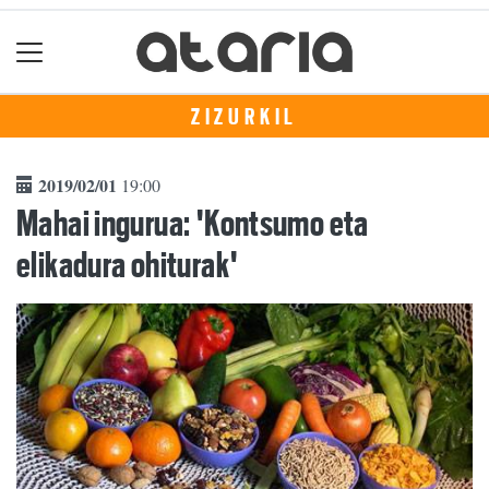
ZIZURKIL
2019/02/01
19:00
Mahai ingurua: 'Kontsumo eta
elikadura ohiturak'