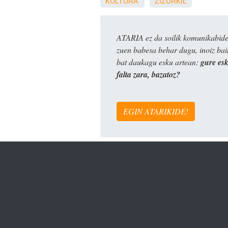
KULTURA
ZIZURKIL
ATARIA ez da soilik komunikabide 
zuen babesa behar dugu, inoiz ba
bat daukagu esku artean:
gure es
falta zara, bazatoz?
EGIN ATARIKIDE!