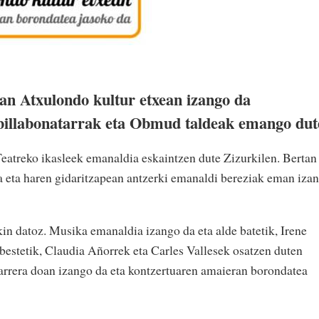
an Atxulondo kultur etxean izango da
 billabonatarrak eta Obmud taldeak emango dut
 Teatreko ikasleek emanaldia eskaintzen dute Zizurkilen. Bertan
ra eta haren gidaritzapean antzerki emanaldi bereziak eman izan
n datoz. Musika emanaldia izango da eta alde batetik, Irene
 bestetik, Claudia Añorrek eta Carles Vallesek osatzen duten
rrera doan izango da eta kontzertuaren amaieran borondatea