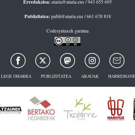
Erredakzioa:
ataria@ataria.eus
/ 943 655 695
Publizitatea:
publi@ataria.eus
/ 661 678 818
Codesyntaxek garatua
LEGE OHARRA
PUBLIZITATEA
ARAUAK
HARREMANE