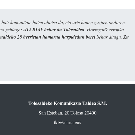
bat: komunitate baten ahotsa da, eta urte hauen guztien ondoren,
ino gehiago:
ATARIAk behar du Tolosaldea
. Horregatik erronka
kualdeko 28 herrietan hamarna harpidedun berri
behar ditugu.
Zu
Tolosaldeko Komunikazio Taldea S.M.
San Esteban, 20 Tolosa 20400
tkt@ataria.eus