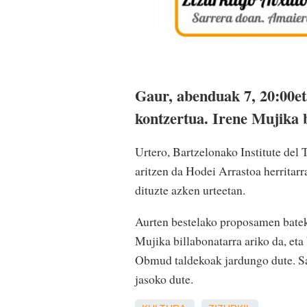
Gaur, abenduak 7, 20:00et
kontzertua. Irene Mujika
Urtero, Bartzelonako Institute del
aritzen da Hodei Arrastoa herritar
dituzte azken urteetan.
Aurten bestelako proposamen bateki
Mujika billabonatarra ariko da, eta
Obmud taldekoak jardungo dute. Sa
jasoko dute.