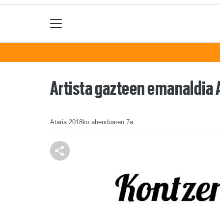
Artista gazteen emanaldia 
Ataria
2018ko abenduaren 7a