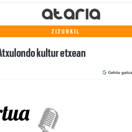
ZIZURKIL
Atxulondo kultur etxean
Gehitu gaitz