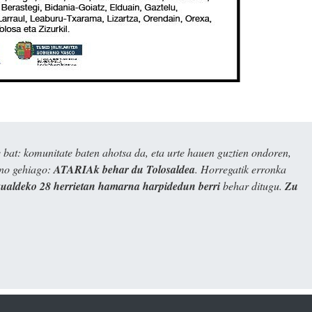
bat: komunitate baten ahotsa da, eta urte hauen guztien ondoren,
ino gehiago:
ATARIAk behar du Tolosaldea
. Horregatik erronka
kualdeko 28 herrietan hamarna harpidedun berri
behar ditugu.
Zu