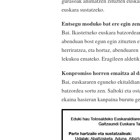
gurasoak animatzen zituzten euskara
euskara sustatzeko.
Entsegu moduko bat ere egin zen
Bai. Ikastetxeko euskara batzordear
abenduan bost egun egin zituzten 
herriratzea, eta hortaz, abenduaren 
lekukoa emateko. Eragileen aldeti
Konpromiso horren emaitza al d
Bai, euskararen eguneko ekitaldian
batzordea sortu zen. Saltoki eta os
ekaina hasieran kanpaina burutu g