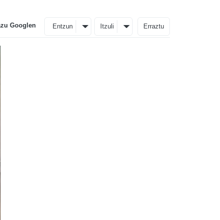
azu Googlen
Entzun
Itzuli
Erraztu