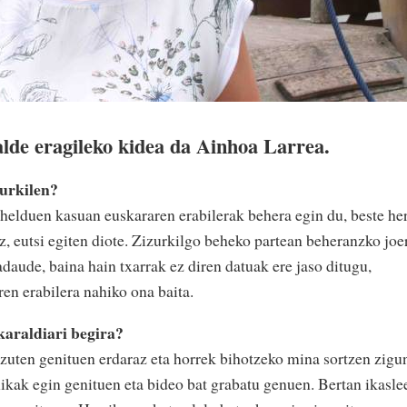
alde eragileko kidea da Ainhoa Larrea.
zurkilen?
helduen kasuan euskararen erabilerak behera egin du, beste her
iz, eutsi egiten diote. Zizurkilgo beheko partean beheranzko joe
daude, baina hain txarrak ez diren datuak ere jaso ditugu,
n erabilera nahiko ona baita.
araldiari begira?
tzuten genituen erdaraz eta horrek bihotzeko mina sortzen zigu
ikak egin genituen eta bideo bat grabatu genuen. Bertan ikasle