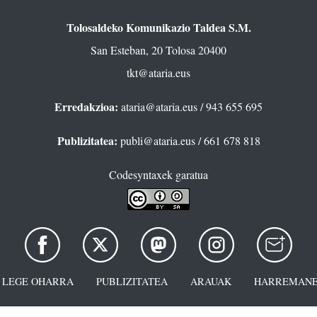
Tolosaldeko Komunikazio Taldea S.M.
San Esteban, 20 Tolosa 20400
tkt@ataria.eus
Erredakzioa:
ataria@ataria.eus
/ 943 655 695
Publizitatea:
publi@ataria.eus
/ 661 678 818
Codesyntaxek garatua
LEGE OHARRA
PUBLIZITATEA
ARAUAK
HARREMANE