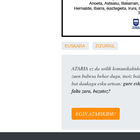
EUSKARA
ZIZURKIL
ATARIA ez da soilik komunikabide 
zuen babesa behar dugu, inoiz ba
bat daukagu esku artean:
gure es
falta zara, bazatoz?
EGIN ATARIKIDE!