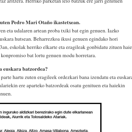
z aritzera. Herriko parketan lelo batzuk ere jarri genituen
uten Pedro Mari Otaño ikastetxean.
en eta udalaren artean proba txiki bat egin genuen. Iazko
euskara hutsean. Beharrezkoa ikusi genuen egindako hori
3an, eskolak herriko elkarte eta eragileak gonbidatu zituen haie
k konpromiso bat lortu genuen modu horretara.
a euskara batzordea?
 parte hartu zuten eragileek ordezkari bana izendatu eta euskar
talariekin ere aparteko batzordeak osatu genituen eta haiekin
enuen.