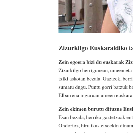
Zizurkilgo Euskaraldiko t
Zein egoera bizi du euskarak Zi
Zizurkilgo herrigunean, umeen eta 
txiki askotan bezala. Gazteek, berr
sumatu dugu. Puntu gorri batzuk ba
Elbarrena inguruan umeen euskarare
Zein ekimen burutu dituzue Eusk
Esan bezala, herriko gaztetxoak en
Ondorioz, hiru ikastetxeekin dinam