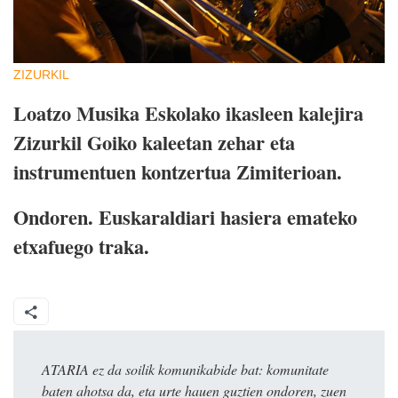
ZIZURKIL
Loatzo Musika Eskolako ikasleen kalejira
Zizurkil Goiko kaleetan zehar eta
instrumentuen kontzertua Zimiterioan.
Ondoren. Euskaraldiari hasiera emateko
etxafuego traka.
ATARIA ez da soilik komunikabide bat: komunitate
baten ahotsa da, eta urte hauen guztien ondoren, zuen