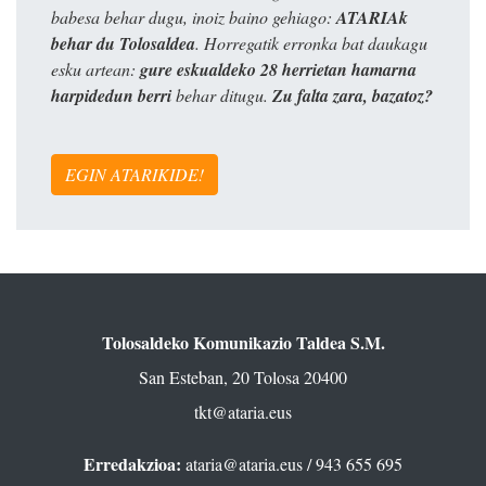
babesa behar dugu, inoiz baino gehiago:
ATARIAk
behar du Tolosaldea
. Horregatik erronka bat daukagu
esku artean:
gure eskualdeko 28 herrietan hamarna
harpidedun berri
behar ditugu.
Zu falta zara, bazatoz?
EGIN ATARIKIDE!
Tolosaldeko Komunikazio Taldea S.M.
San Esteban, 20 Tolosa 20400
tkt@ataria.eus
Erredakzioa:
ataria@ataria.eus
/ 943 655 695