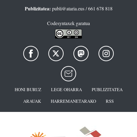
Publizitatea:
publi@ataria.eus
/ 661 678 818
Codesyntaxek garatua
HONI BURUZ
LEGE OHARRA
PUBLIZITATEA
ARAUAK
HARREMANETARAKO
RSS