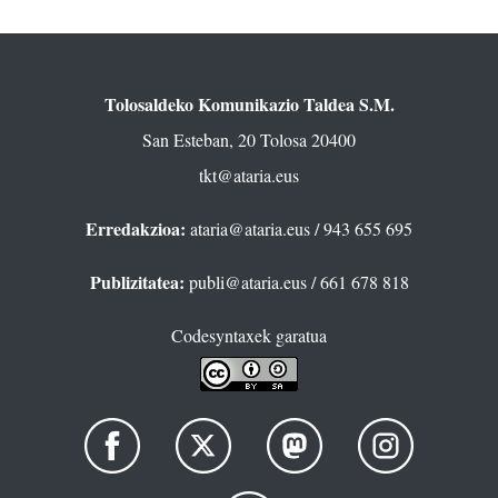
Tolosaldeko Komunikazio Taldea S.M.
San Esteban, 20 Tolosa 20400
tkt@ataria.eus
Erredakzioa:
ataria@ataria.eus
/ 943 655 695
Publizitatea:
publi@ataria.eus
/ 661 678 818
Codesyntaxek garatua