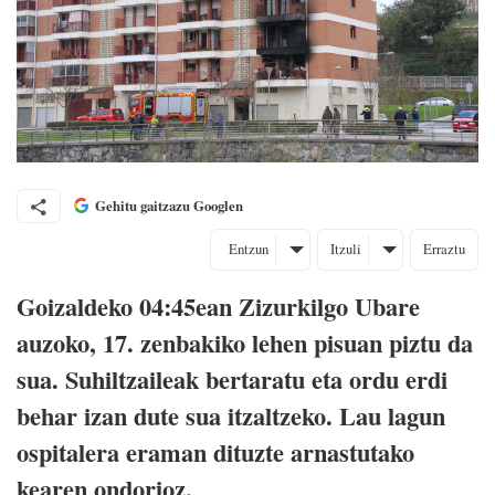
Gehitu gaitzazu Googlen
Entzun
Itzuli
Erraztu
Goizaldeko 04:45ean Zizurkilgo Ubare
auzoko, 17. zenbakiko lehen pisuan piztu da
sua. Suhiltzaileak bertaratu eta ordu erdi
behar izan dute sua itzaltzeko. Lau lagun
ospitalera eraman dituzte arnastutako
kearen ondorioz.