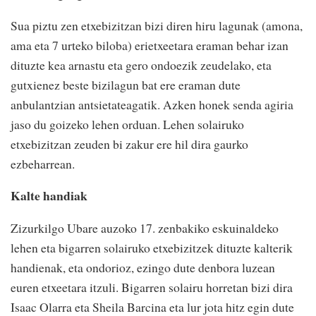
Sua piztu zen etxebizitzan bizi diren hiru lagunak (amona,
ama eta 7 urteko biloba) erietxeetara eraman behar izan
dituzte kea arnastu eta gero ondoezik zeudelako, eta
gutxienez beste bizilagun bat ere eraman dute
anbulantzian antsietateagatik. Azken honek senda agiria
jaso du goizeko lehen orduan. Lehen solairuko
etxebizitzan zeuden bi zakur ere hil dira gaurko
ezbeharrean.
Kalte handiak
Zizurkilgo Ubare auzoko 17. zenbakiko eskuinaldeko
lehen eta bigarren solairuko etxebizitzek dituzte kalterik
handienak, eta ondorioz, ezingo dute denbora luzean
euren etxeetara itzuli. Bigarren solairu horretan bizi dira
Isaac Olarra eta Sheila Barcina eta lur jota hitz egin dute