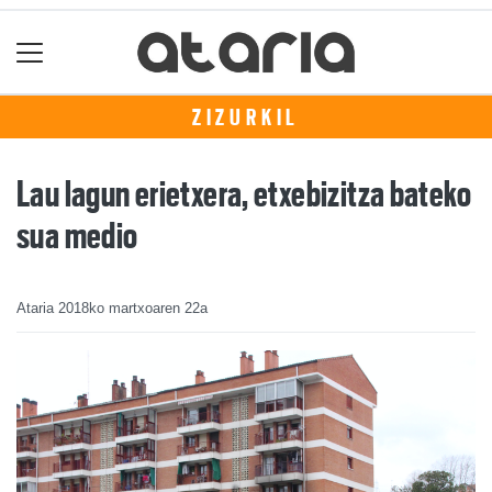
ZIZURKIL
Lau lagun erietxera, etxebizitza bateko
sua medio
Ataria
2018ko martxoaren 22a