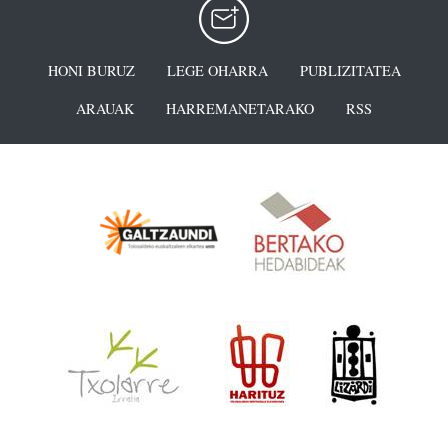
HONI BURUZ
LEGE OHARRA
PUBLIZITATEA
ARAUAK
HARREMANETARAKO
RSS