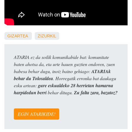
GIZARTEA
ZIZURKIL
ATARIA ez da soilik komunikabide bat: komunitate
baten ahotsa da, eta urte hauen guztien ondoren, zuen
babesa behar dugu, inoiz baino gehiago:
ATARIAk
behar du Tolosaldea
. Horregatik erronka bat daukagu
esku artean:
gure eskualdeko 28 herrietan hamarna
harpidedun berri
behar ditugu.
Zu falta zara, bazatoz?
EGIN ATARIKIDE!