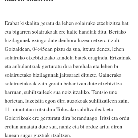
Erabat kiskalita geratu da lehen solairuko etxebizitza bat
eta bigarren solairukoak ere kalte handiak ditu. Bertako
bizilagunek ezingo dute denbora luzean etxera itzuli.
Goizaldean, 04:45ean piztu da sua, itxura denez, lehen
solairuko etxebizitzako kandela batek eraginda. Ertzainak
eta anbulantziak gerturatu dira berehala eta lehen bi
solairuetako bizilagunak jaitsarazi dituzte. Gainerako
solairuetakoak zain geratu behar izan dute etxebizitza
barruan, suhiltzaileek sua noiz itzaliko. Tentsio une
horietan, luzetsita egon dira auzokoak suhiltzaileen zain,
11 minututan iritsi dira Tolosako suhiltzaileak eta
Goierrikoak ere gerturatu dira beranduago. Iritsi eta ordu
erdian amatatu dute sua, nahiz eta bi orduz aritu diren
lanean sugar guztiak itzaltzen.