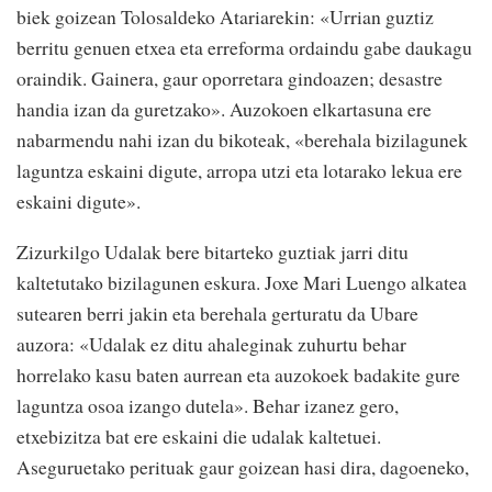
biek goizean Tolosaldeko Atariarekin: «Urrian guztiz
berritu genuen etxea eta erreforma ordaindu gabe daukagu
oraindik. Gainera, gaur oporretara gindoazen; desastre
handia izan da guretzako». Auzokoen elkartasuna ere
nabarmendu nahi izan du bikoteak, «berehala bizilagunek
laguntza eskaini digute, arropa utzi eta lotarako lekua ere
eskaini digute».
Zizurkilgo Udalak bere bitarteko guztiak jarri ditu
kaltetutako bizilagunen eskura. Joxe Mari Luengo alkatea
sutearen berri jakin eta berehala gerturatu da Ubare
auzora: «Udalak ez ditu ahaleginak zuhurtu behar
horrelako kasu baten aurrean eta auzokoek badakite gure
laguntza osoa izango dutela». Behar izanez gero,
etxebizitza bat ere eskaini die udalak kaltetuei.
Aseguruetako perituak gaur goizean hasi dira, dagoeneko,