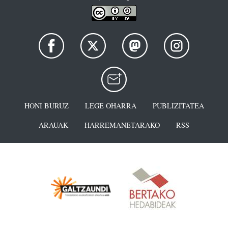
HONI BURUZ
LEGE OHARRA
PUBLIZITATEA
ARAUAK
HARREMANETARAKO
RSS