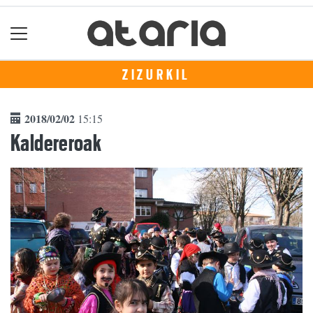
ZIZURKIL
2018/02/02
15:15
Kaldereroak