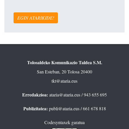
EGIN ATARIKIDE!
Tolosaldeko Komunikazio Taldea S.M.
San Esteban, 20 Tolosa 20400
tkt@ataria.eus
Erredakzioa:
ataria@ataria.eus
/ 943 655 695
Publizitatea:
publi@ataria.eus
/ 661 678 818
Codesyntaxek garatua