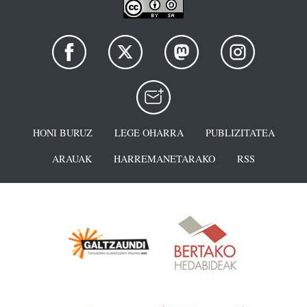
HONI BURUZ
LEGE OHARRA
PUBLIZITATEA
ARAUAK
HARREMANETARAKO
RSS