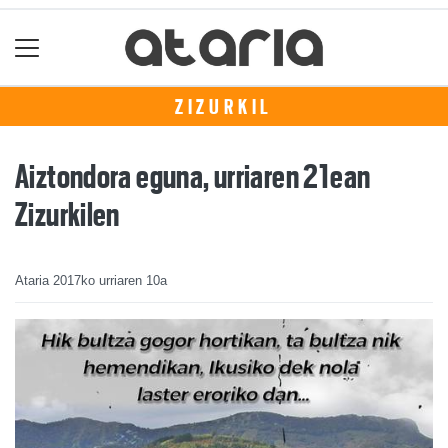
ZIZURKIL
Aiztondora eguna, urriaren 21ean
Zizurkilen
Ataria
2017ko urriaren 10a