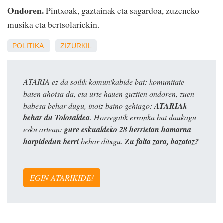
Ondoren.
Pintxoak, gaztainak eta sagardoa, zuzeneko
musika eta bertsolariekin.
POLITIKA
ZIZURKIL
ATARIA ez da soilik komunikabide bat: komunitate
baten ahotsa da, eta urte hauen guztien ondoren, zuen
babesa behar dugu, inoiz baino gehiago:
ATARIAk
behar du Tolosaldea
. Horregatik erronka bat daukagu
esku artean:
gure eskualdeko 28 herrietan hamarna
harpidedun berri
behar ditugu.
Zu falta zara, bazatoz?
EGIN ATARIKIDE!