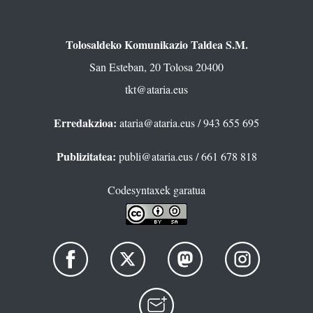
Tolosaldeko Komunikazio Taldea S.M.
San Esteban, 20 Tolosa 20400
tkt@ataria.eus
Erredakzioa:
ataria@ataria.eus
/ 943 655 695
Publizitatea:
publi@ataria.eus
/ 661 678 818
Codesyntaxek garatua