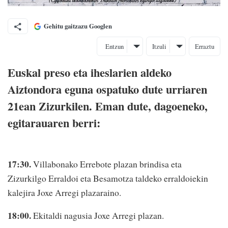
Gehitu gaitzazu Googlen
Entzun
Itzuli
Erraztu
Euskal preso eta iheslarien aldeko
Aiztondora eguna ospatuko dute urriaren
21ean Zizurkilen. Eman dute, dagoeneko,
egitarauaren berri:
17:30.
Villabonako Errebote plazan brindisa eta
Zizurkilgo Erraldoi eta Besamotza taldeko erraldoiekin
kalejira Joxe Arregi plazaraino.
18:00.
Ekitaldi nagusia Joxe Arregi plazan.