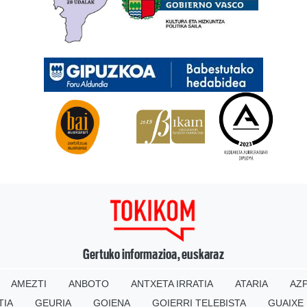
Gertuko informazioa, euskaraz
AMEZTI
ANBOTO
ANTXETA IRRATIA
ATARIA
AZP
TIA
GEURIA
GOIENA
GOIERRI TELEBISTA
GUAIXE