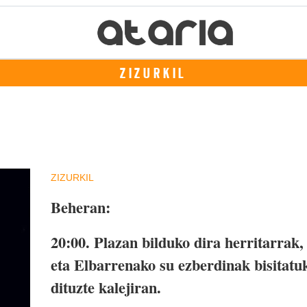
ZIZURKIL
ZIZURKIL
Beheran:
20:00. Plazan bilduko dira herritarrak,
eta Elbarrenako su ezberdinak bisitatu
dituzte kalejiran.