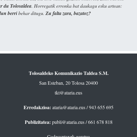
 du Tolosaldea
. Horregatik erronka bat daukagu esku artean:
dun berri
behar ditugu.
Zu falta zara, bazatoz?
Tolosaldeko Komunikazio Taldea S.M.
San Esteban, 20 Tolosa 20400
tkt@ataria.eus
Erredakzioa:
ataria@ataria.eus
/ 943 655 695
Publizitatea:
publi@ataria.eus
/ 661 678 818
Codesyntaxek garatua