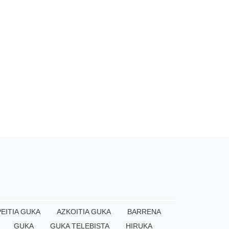
EITIA GUKA
AZKOITIA GUKA
BARRENA
GUKA
GUKA TELEBISTA
HIRUKA