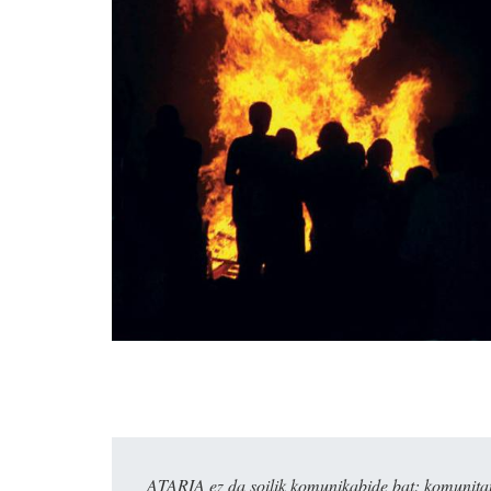
ATARIA ez da soilik komunikabide bat: komunitat