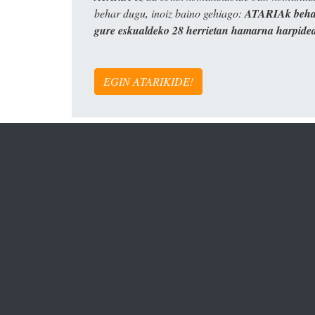
behar dugu, inoiz baino gehiago:
ATARIAk behar
gure eskualdeko 28 herrietan hamarna harpide
EGIN ATARIKIDE!