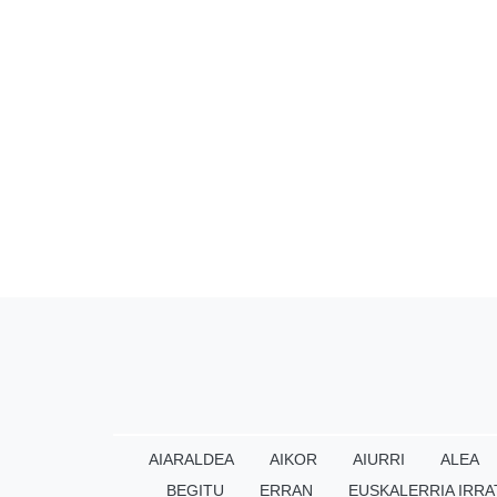
AIARALDEA
AIKOR
AIURRI
ALEA
BEGITU
ERRAN
EUSKALERRIA IRRA