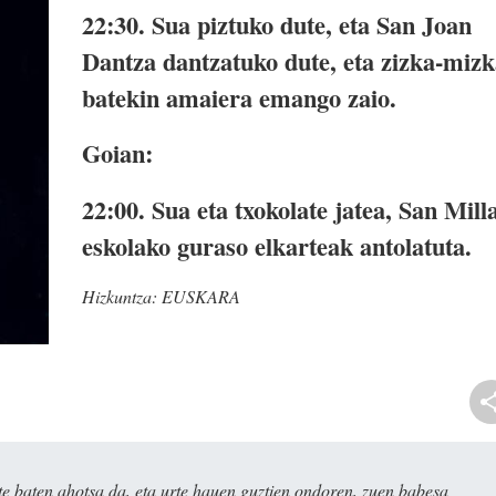
22:30. Sua piztuko dute, eta San Joan
Dantza dantzatuko dute, eta zizka-miz
batekin amaiera emango zaio.
Goian:
22:00. Sua eta txokolate jatea, San Mill
eskolako guraso elkarteak antolatuta.
Hizkuntza:
EUSKARA
e baten ahotsa da, eta urte hauen guztien ondoren, zuen babesa