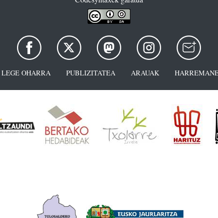
LEGE OHARRA
PUBLIZITATEA
ARAUAK
HARREMANE