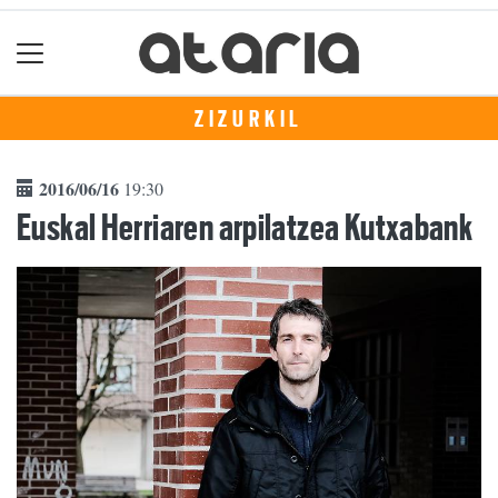
ZIZURKIL
2016/06/16
19:30
Euskal Herriaren arpilatzea Kutxabank