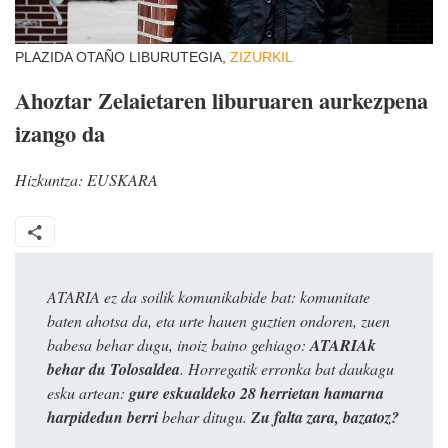
PLAZIDA OTAÑO LIBURUTEGIA,
ZIZURKIL
Ahoztar Zelaietaren liburuaren aurkezpena
izango da
Hizkuntza:
EUSKARA
ATARIA ez da soilik komunikabide bat: komunitate
baten ahotsa da, eta urte hauen guztien ondoren, zuen
babesa behar dugu, inoiz baino gehiago:
ATARIAk
behar du Tolosaldea
. Horregatik erronka bat daukagu
esku artean:
gure eskualdeko 28 herrietan hamarna
harpidedun berri
behar ditugu.
Zu falta zara, bazatoz?