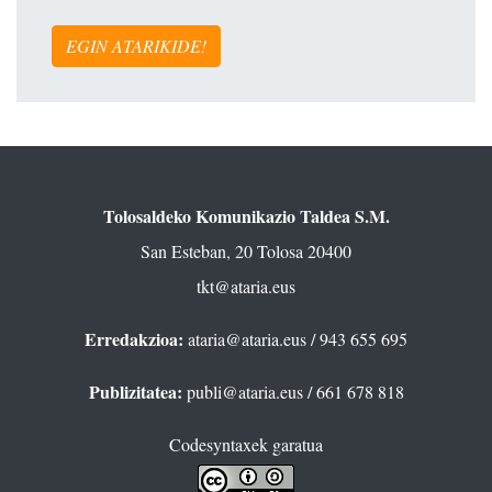
EGIN ATARIKIDE!
Tolosaldeko Komunikazio Taldea S.M.
San Esteban, 20 Tolosa 20400
tkt@ataria.eus
Erredakzioa:
ataria@ataria.eus
/ 943 655 695
Publizitatea:
publi@ataria.eus
/ 661 678 818
Codesyntaxek garatua