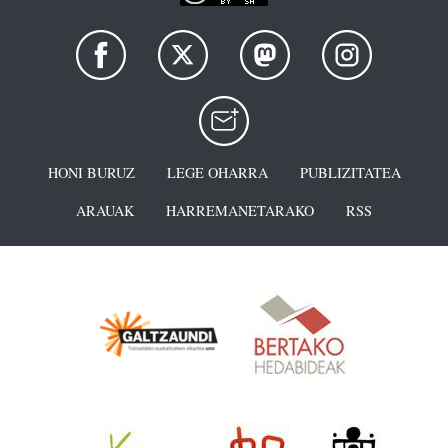
HONI BURUZ
LEGE OHARRA
PUBLIZITATEA
ARAUAK
HARREMANETARAKO
RSS