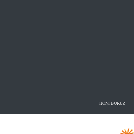
HONI BURUZ