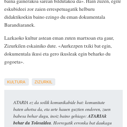
baina gainerakoa sarean bildutakoa da». Hain zuzen, egile
eskubideei zor zaien errespetuagatik helburu
didaktikoekin baino ezingo du eman dokumentala
Barandiaranek.
Lazkaoko kultur astean eman zuten martxoan eta gaur,
Zizurkilen eskainiko dute. «Aurkezpen txiki bat egin,
dokumentala ikusi eta gero ikusleak egin beharko du
gogoeta».
KULTURA
ZIZURKIL
ATARIA ez da soilik komunikabide bat: komunitate
baten ahotsa da, eta urte hauen guztien ondoren, zuen
babesa behar dugu, inoiz baino gehiago:
ATARIAk
behar du Tolosaldea
. Horregatik erronka bat daukagu