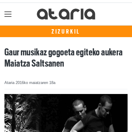
ZIZURKIL
Gaur musikaz gogoeta egiteko aukera
Maiatza Saltsanen
Ataria
2016ko maiatzaren 18a