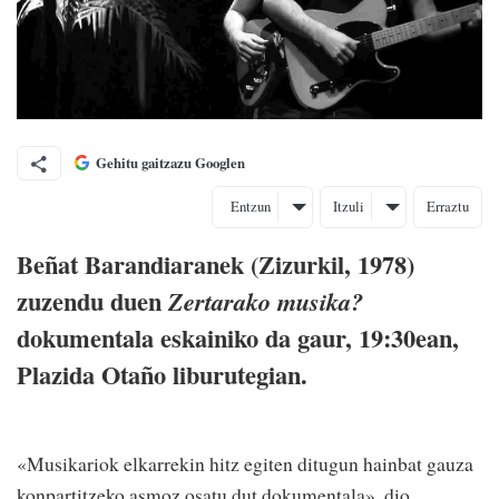
Gehitu gaitzazu Googlen
Entzun
Itzuli
Erraztu
Beñat Barandiaranek (Zizurkil, 1978)
zuzendu duen
Zertarako musika?
dokumentala eskainiko da gaur, 19:30ean,
Plazida Otaño liburutegian.
«Musikariok elkarrekin hitz egiten ditugun hainbat gauza
konpartitzeko asmoz osatu dut dokumentala», dio