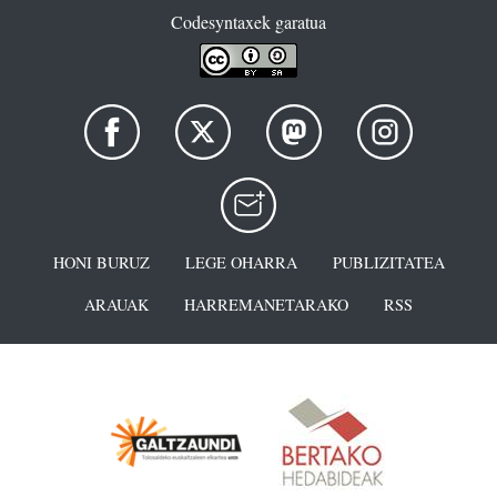
Codesyntaxek garatua
HONI BURUZ
LEGE OHARRA
PUBLIZITATEA
ARAUAK
HARREMANETARAKO
RSS