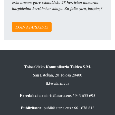
esku artean:
gure eskualdeko 28 herrietan hamarna
harpidedun berri
behar ditugu.
Zu falta zara, bazatoz?
EGIN ATARIKIDE!
Tolosaldeko Komunikazio Taldea S.M.
San Esteban, 20 Tolosa 20400
tkt@ataria.eus
Erredakzioa:
ataria@ataria.eus
/ 943 655 695
Publizitatea:
publi@ataria.eus
/ 661 678 818