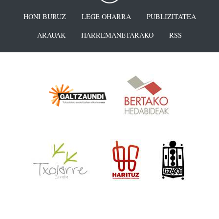
HONI BURUZ
LEGE OHARRA
PUBLIZITATEA
ARAUAK
HARREMANETARAKO
RSS