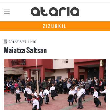
ZIZURKIL
2016/05/27
11:30
Maiatza Saltsan