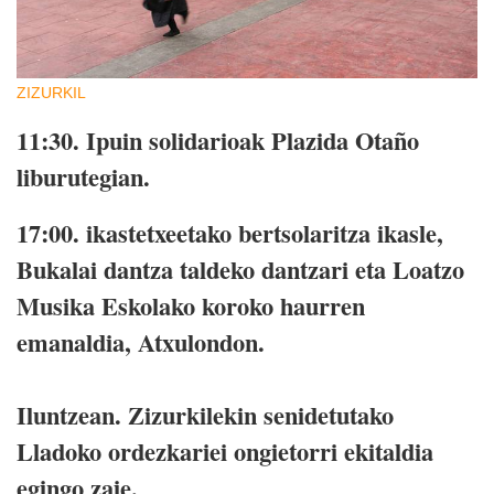
ZIZURKIL
11:30.
Ipuin solidarioak Plazida Otaño
liburutegian.
17:00.
ikastetxeetako bertsolaritza ikasle,
Bukalai dantza taldeko dantzari eta Loatzo
Musika Eskolako koroko haurren
emanaldia, Atxulondon.
Iluntzean.
Zizurkilekin senidetutako
Lladoko ordezkariei ongietorri ekitaldia
egingo zaie.