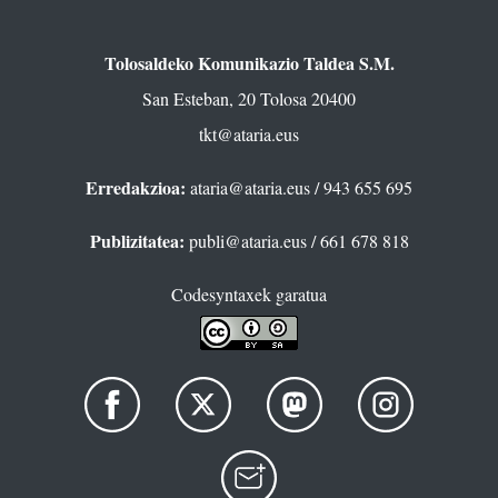
Tolosaldeko Komunikazio Taldea S.M.
San Esteban, 20 Tolosa 20400
tkt@ataria.eus
Erredakzioa:
ataria@ataria.eus
/ 943 655 695
Publizitatea:
publi@ataria.eus
/ 661 678 818
Codesyntaxek garatua