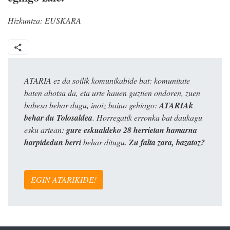
Hizkuntza:
EUSKARA
ATARIA ez da soilik komunikabide bat: komunitate
baten ahotsa da, eta urte hauen guztien ondoren, zuen
babesa behar dugu, inoiz baino gehiago:
ATARIAk
behar du Tolosaldea
. Horregatik erronka bat daukagu
esku artean:
gure eskualdeko 28 herrietan hamarna
harpidedun berri
behar ditugu.
Zu falta zara, bazatoz?
EGIN ATARIKIDE!