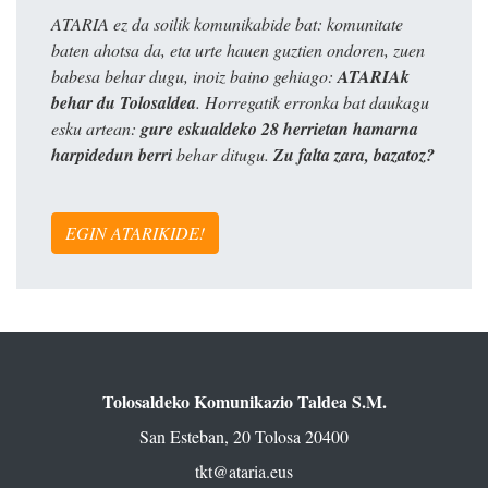
ATARIA ez da soilik komunikabide bat: komunitate
baten ahotsa da, eta urte hauen guztien ondoren, zuen
babesa behar dugu, inoiz baino gehiago:
ATARIAk
behar du Tolosaldea
. Horregatik erronka bat daukagu
esku artean:
gure eskualdeko 28 herrietan hamarna
harpidedun berri
behar ditugu.
Zu falta zara, bazatoz?
EGIN ATARIKIDE!
Tolosaldeko Komunikazio Taldea S.M.
San Esteban, 20 Tolosa 20400
tkt@ataria.eus