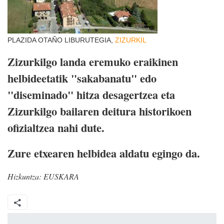
PLAZIDA OTAÑO LIBURUTEGIA,
ZIZURKIL
Zizurkilgo landa eremuko eraikinen
helbideetatik "sakabanatu" edo
"diseminado" hitza desagertzea eta
Zizurkilgo bailaren deitura historikoen
ofizialtzea nahi dute.
Zure etxearen helbidea aldatu egingo da.
Hizkuntza:
EUSKARA