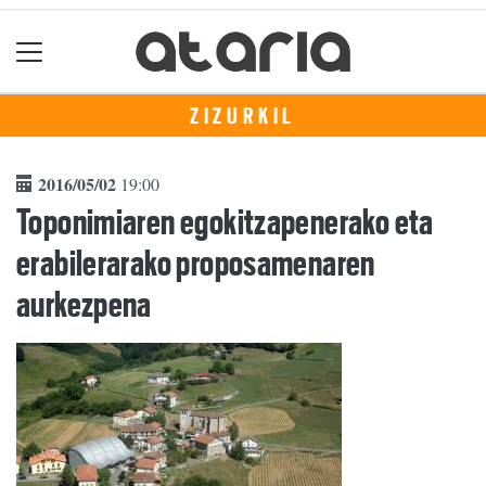
ZIZURKIL
2016/05/02
19:00
Toponimiaren egokitzapenerako eta
erabilerarako proposamenaren
aurkezpena