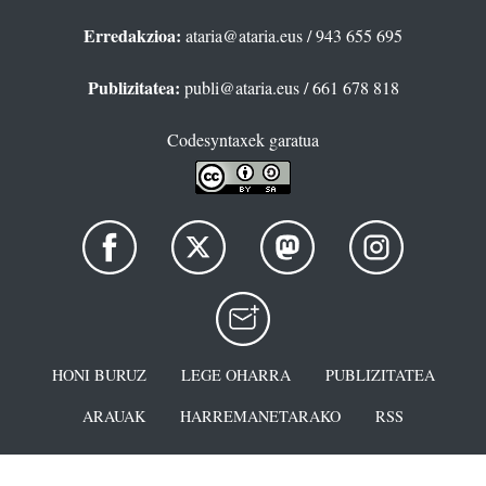
Erredakzioa:
ataria@ataria.eus
/ 943 655 695
Publizitatea:
publi@ataria.eus
/ 661 678 818
Codesyntaxek garatua
HONI BURUZ
LEGE OHARRA
PUBLIZITATEA
ARAUAK
HARREMANETARAKO
RSS