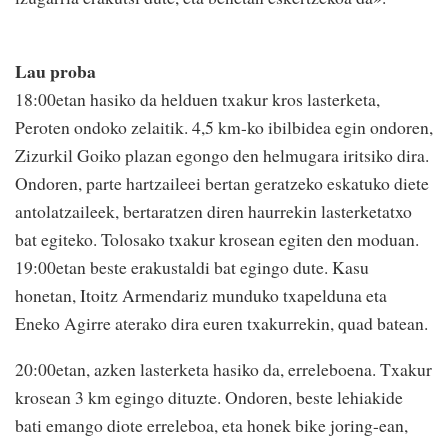
Lau proba
18:00etan hasiko da helduen txakur kros lasterketa,
Peroten ondoko zelaitik. 4,5 km-ko ibilbidea egin ondoren,
Zizurkil Goiko plazan egongo den helmugara iritsiko dira.
Ondoren, parte hartzaileei bertan geratzeko eskatuko diete
antolatzaileek, bertaratzen diren haurrekin lasterketatxo
bat egiteko. Tolosako txakur krosean egiten den moduan.
19:00etan beste erakustaldi bat egingo dute. Kasu
honetan, Itoitz Armendariz munduko txapelduna eta
Eneko Agirre aterako dira euren txakurrekin, quad batean.
20:00etan, azken lasterketa hasiko da, erreleboena. Txakur
krosean 3 km egingo dituzte. Ondoren, beste lehiakide
bati emango diote erreleboa, eta honek bike joring-ean,