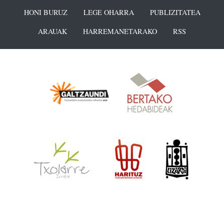
HONI BURUZ
LEGE OHARRA
PUBLIZITATEA
ARAUAK
HARREMANETARAKO
RSS