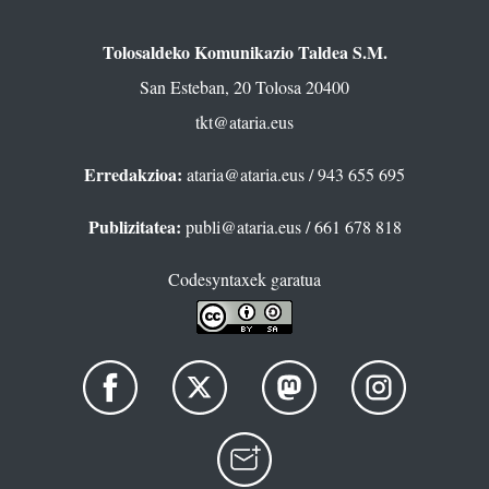
Tolosaldeko Komunikazio Taldea S.M.
San Esteban, 20 Tolosa 20400
tkt@ataria.eus
Erredakzioa:
ataria@ataria.eus
/ 943 655 695
Publizitatea:
publi@ataria.eus
/ 661 678 818
Codesyntaxek garatua