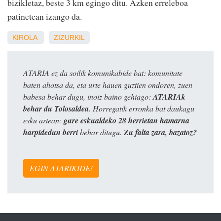
bizikletaz, beste 3 km egingo ditu. Azken erreleboa
patinetean izango da.
KIROLA
ZIZURKIL
ATARIA ez da soilik komunikabide bat: komunitate
baten ahotsa da, eta urte hauen guztien ondoren, zuen
babesa behar dugu, inoiz baino gehiago:
ATARIAk
behar du Tolosaldea
. Horregatik erronka bat daukagu
esku artean:
gure eskualdeko 28 herrietan hamarna
harpidedun berri
behar ditugu.
Zu falta zara, bazatoz?
EGIN ATARIKIDE!