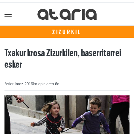
ZIZURKIL
Txakur krosa Zizurkilen, baserritarrei
esker
Asier Imaz
2016ko apirilaren 6a