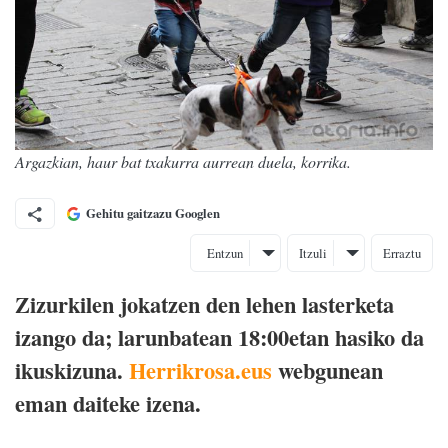
Argazkian, haur bat txakurra aurrean duela, korrika.
Gehitu gaitzazu Googlen
Entzun
Itzuli
Erraztu
Zizurkilen jokatzen den lehen lasterketa
izango da; larunbatean 18:00etan hasiko da
ikuskizuna.
Herrikrosa.eus
webgunean
eman daiteke izena.